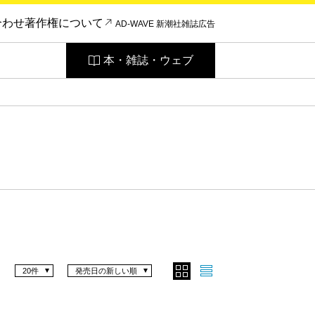
合わせ
著作権について
AD-WAVE 新潮社雑誌広告
本・雑誌・ウェブ
20件
発売日の新しい順