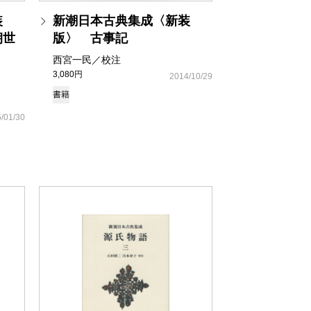
装
新潮日本古典集成〈新装
朝世
版〉 古事記
西宮一民／校注
3,080円
2014/10/29
書籍
/01/30