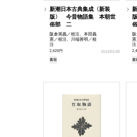
新潮日本古典集成〈新装
版〉 今昔物語集 本朝世
俗部 二
阪倉篤義／校注、本田義
阪
憲／校注、川端善明／校
憲
注
注
2,420円
2,
2015/01/30
書籍
書