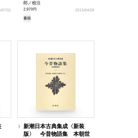
郎／校注
2,970円
/07/31
2015/04/28
書籍
装
新潮日本古典集成〈新装
版〉 今昔物語集 本朝世