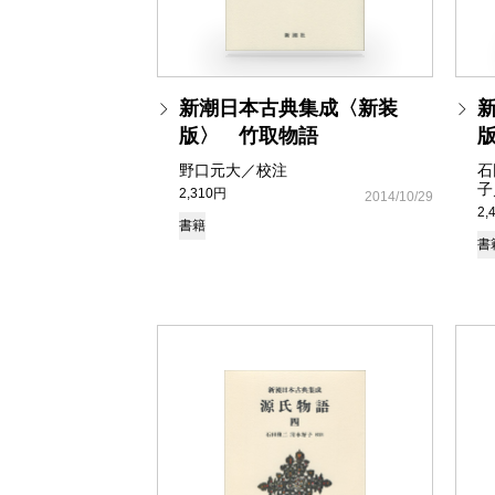
新潮日本古典集成〈新装
版〉 竹取物語
野口元大／校注
石
子
2,310円
2014/10/29
2,
書籍
書