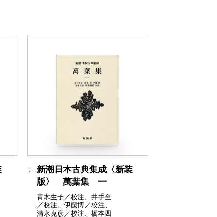
装
新潮日本古典集成〈新装
版〉 萬葉集 一
青木生子／校注、井手至
／校注、伊藤博／校注、
清水克彦／校注、橋本四