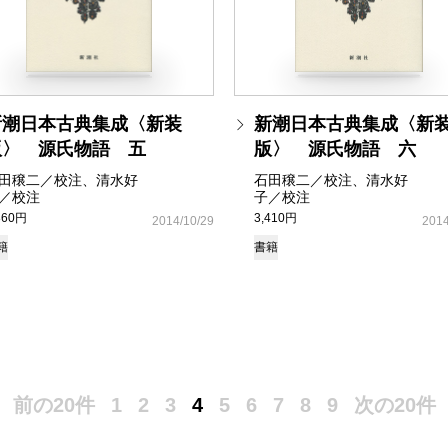
新潮日本古典集成〈新装
新潮日本古典集成〈新
版〉 源氏物語 五
版〉 源氏物語 六
田穣二／校注、清水好
石田穣二／校注、清水好
／校注
子／校注
860円
3,410円
2014/10/29
2014
籍
書籍
前の20件
1
2
3
4
5
6
7
8
9
次の20件