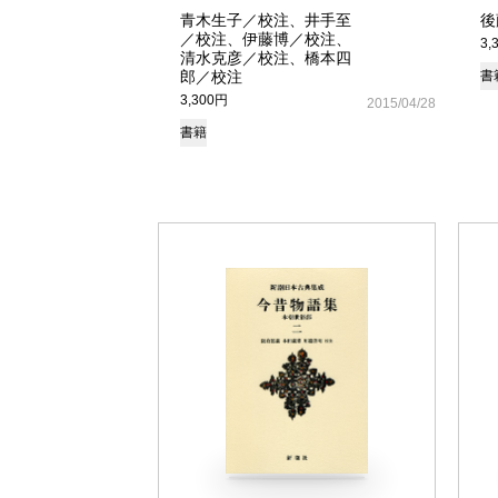
青木生子／校注、井手至
後
／校注、伊藤博／校注、
3,
清水克彦／校注、橋本四
郎／校注
書
3,300円
2015/04/28
書籍