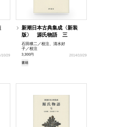
装
新潮日本古典集成〈新装
版〉 源氏物語 三
石田穣二／校注、清水好
子／校注
3,300円
/10/29
2014/10/29
書籍