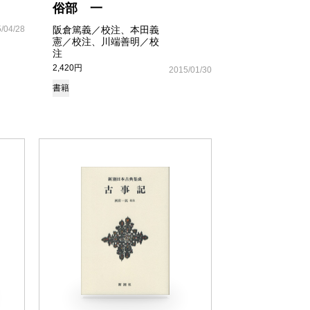
俗部 一
/04/28
阪倉篤義／校注、本田義
憲／校注、川端善明／校
注
2,420円
2015/01/30
書籍