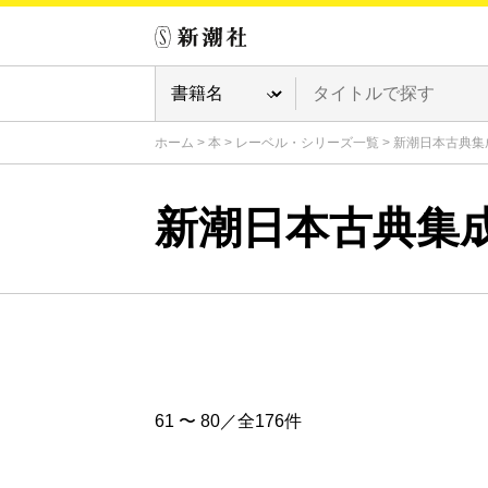
ホーム
>
本
>
レーベル・シリーズ一覧
>
新潮日本古典集
新潮日本古典集
61 〜 80／全176件