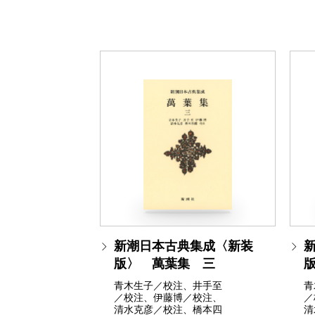
新潮日本古典集成〈新装
版〉 萬葉集 三
青木生子／校注、井手至
青
／校注、伊藤博／校注、
／
清水克彦／校注、橋本四
清