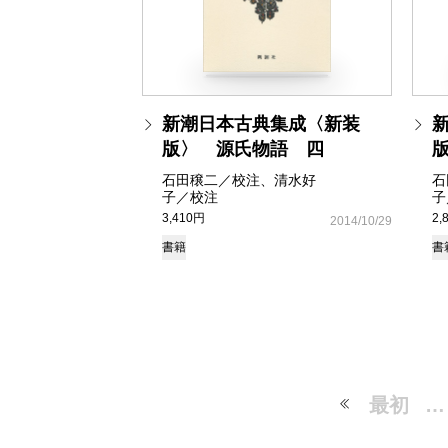
新潮日本古典集成〈新装
版〉 源氏物語 四
石田穣二／校注、清水好
石
子／校注
子
3,410円
2,
2014/10/29
書籍
書
最初
…