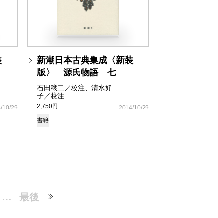
装
新潮日本古典集成〈新装
版〉 源氏物語 七
石田穣二／校注、清水好
子／校注
2,750円
/10/29
2014/10/29
書籍
…
最後