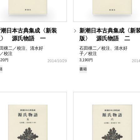
新潮日本古典集成〈新装
新潮日本古典集成〈新
版〉 源氏物語 一
版〉 源氏物語 二
田穣二／校注、清水好
石田穣二／校注、清水好
／校注
子／校注
420円
3,190円
2014/10/29
2014
籍
書籍