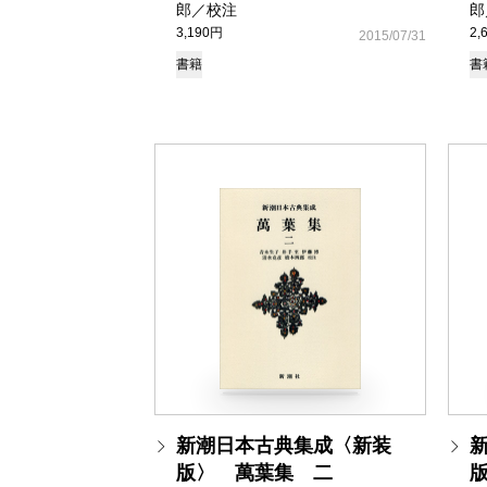
郎／校注
郎
3,190円
2,
2015/07/31
書籍
書
新潮日本古典集成〈新装
版〉 萬葉集 二