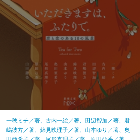
一穂ミチ／著、古内一絵／著、田辺智加／著、君
嶋彼方／著、錦見映理子／著、山本ゆり／著、奥
田亜希子／著、尾形真理子／著、原田ひ香／著、