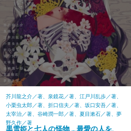
芥川龍之介／著、泉鏡花／著、江戸川乱歩／著、
小栗虫太郎／著、折口信夫／著、坂口安吾／著、
太宰治／著、谷崎潤一郎／著、夏目漱石／著、夢
野久作／著
黒雪姫と七人の怪物 最愛の人を