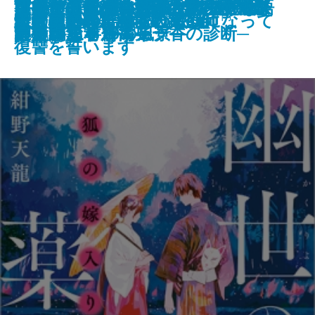
このクリニックはつぶれます！─
いただきますは、ふたりで。─恋
世界でいちばん透きとおった物語
コンビニ兄弟4―テンダネス門司
名探偵の顔が良い―天草茅夢のジ
タナトスの蒐集匣 -耽美幻想作品
ケーキ王子の名推理(スペシャリ
さよならの言い方なんて知らな
幽霊を信じない理系大学生、霊媒
可能性の怪物 文豪とアルケミス
VR浮遊館の謎―探偵AIのリアル・
新潮文庫nex 978-4-10-180294-7 737円
美澄真白の正なる殺人
殺されたので黒衣の悪女になって
守り刀のうた
堕天の誘惑 幽世の薬剤師
狐の嫁入り 幽世の薬剤師
龍ノ国幻想7 神問いの応
天才少女は重力場で踊る
天狗屋敷の殺人
イデアの再臨
医療コンサル高柴一香の診断─
と食のある10の風景─
2
港こがね村店―
ャンクな事件簿―
集-
テ)7
い。9
師のバイトをする
ト短編集
ディープラーニング―
2024/09/30
復讐を誓います