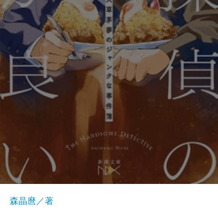
森晶麿／著