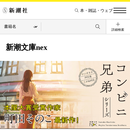
本・雑誌・ウェブ
詳細検索
新潮文庫nex
Pre
Ne
v
xt