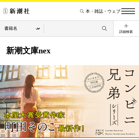
本・雑誌・ウェブ
詳細検索
新潮文庫nex
Pre
Ne
v
xt