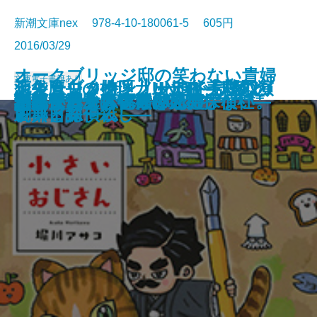
新潮文庫nex 978-4-10-180061-5 605円
2016/03/29
オークブリッジ邸の笑わない貴婦
文庫
電子書籍あり
池袋カジノ特区 UNOで七億取り
シャーロック・ノートII―試験と
天久鷹央の推理カルテIV―悲恋の
恋よりブタカン！～池谷美咲の演
青の数学
王の厨房―僕僕先生 零―
ハルコナ
砕け散るところを見せてあげる
人2―後輩メイドと窓下のお嬢様
御手洗潔の追憶
生存賭博
スクールカースト殺人教室
トリモノート
小さいおじさん
渦森今日子は宇宙に期待しない。
謎好き乙女と偽りの恋心
誘拐サーカス―大神兄弟探偵社―
汚れた赤を恋と呼ぶんだ
月桃夜
創薬探偵から祝福を
返せ同盟 II―グラン・コン編―
古典と探偵殺し―
シンドローム―
劇部日誌～
―