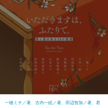
一穂ミチ／著、古内一絵／著、田辺智加／著、君