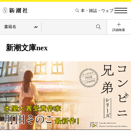
本・雑誌・ウェブ
詳細検索
新潮文庫nex
Pre
Ne
v
xt