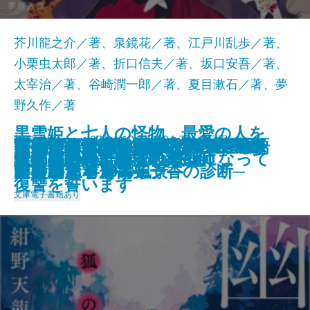
芥川龍之介／著、泉鏡花／著、江戸川乱歩／著、
小栗虫太郎／著、折口信夫／著、坂口安吾／著、
太宰治／著、谷崎潤一郎／著、夏目漱石／著、夢
野久作／著
黒雪姫と七人の怪物 最愛の人を
新潮文庫nex 978-4-10-180294-7 737円
このクリニックはつぶれます！─
いただきますは、ふたりで。─恋
世界でいちばん透きとおった物語
コンビニ兄弟4―テンダネス門司
名探偵の顔が良い―天草茅夢のジ
タナトスの蒐集匣 -耽美幻想作品
ケーキ王子の名推理(スペシャリ
さよならの言い方なんて知らな
幽霊を信じない理系大学生、霊媒
可能性の怪物 文豪とアルケミス
VR浮遊館の謎―探偵AIのリアル・
美澄真白の正なる殺人
殺されたので黒衣の悪女になって
守り刀のうた
堕天の誘惑 幽世の薬剤師
狐の嫁入り 幽世の薬剤師
龍ノ国幻想7 神問いの応
天才少女は重力場で踊る
天狗屋敷の殺人
イデアの再臨
2024/09/30
医療コンサル高柴一香の診断─
と食のある10の風景─
2
港こがね村店―
ャンクな事件簿―
集-
テ)7
い。9
師のバイトをする
ト短編集
ディープラーニング―
復讐を誓います
文庫
電子書籍あり