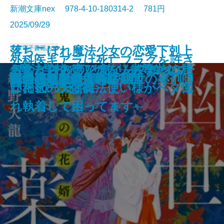
新潮文庫nex 978-4-10-180314-2 781円
2025/09/29
落ちこぼれ魔法少女の恋愛下剋上
文庫
電子書籍あり
外科医キアラは死亡フラグを許さ
コンビニ兄弟5─テンダネス門司港
このクリニックはつぶれます！2
さよならの言い方なんて知らな
─魔法学校のワケあり劣等生なの
おとどけものです。─あなたに届
デス・ストランディング2─オン・
忘らるる惑星
8月31日の初恋
君を狂気と呼ぶのなら
アルネの事件簿─Strange life─
美しい探偵に必要な殺人
僕の青春をクイズに捧ぐ
巫女は月夜に殺される
ない─死人だらけのシナリオは、
鬼の花婿 幽世の薬剤師
蜘蛛屋敷の殺人
龍ノ国幻想8 呱呱の声
記憶の鍵盤
町内会死者蘇生事件
あやかしの仇討ち 幽世の薬剤師
こがね村店─
─医療コンサル高柴一香の診断─
い。10
に稀代の天才魔法使い様がベタ惚
いた6つの恐怖─
ザ・ビーチ─
前世の知識で書きかえます─
れ執着して困ってます─