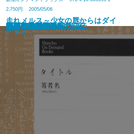
2,750円 2005/05/06
走れメルス～少女の唇からはダイ
なまみこ物語
十一の色硝子
ポポイ
夢のなかの街
星と舵
愛・自由・幸福
森
ダイヤモンドの四季
探偵事務所23
男は旗
私の食物誌
桜島・日の果て
樋口一葉伝 一葉の日記
小説に書けなかった自伝
回想 太宰治
歴史への感情旅行
からかご大名
きびだんご侍
チェーホフの手帖
ナマイト！