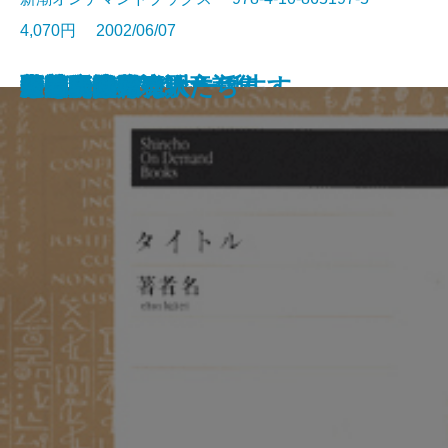
4,070円 2002/06/07
源氏紙風船
木に会う
一死、大罪に謝す
随筆集 夢のように
天草の雅歌
新編 坪田譲治童話集
世界の指揮者
草競馬流浪記
ヒゲのウヰスキー誕生す
風のかたみ
昼顔
幻化
自註鹿鳴集
暢気眼鏡
出孤島記
もめん随筆
聖母病院の友人たち
犬をえらばば
日本の父へ
終着駅は始発駅