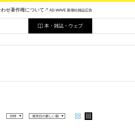
合わせ
著作権について
AD-WAVE 新潮社雑誌広告
本・雑誌・ウェブ
20件
発売日の新しい順