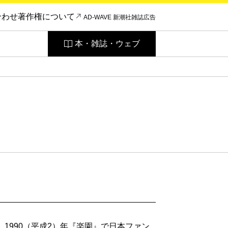
合わせ
著作権について
AD-WAVE 新潮社雑誌広告
本・雑誌・ウェブ
生れ。1990（平成2）年『楽園』で日本ファン