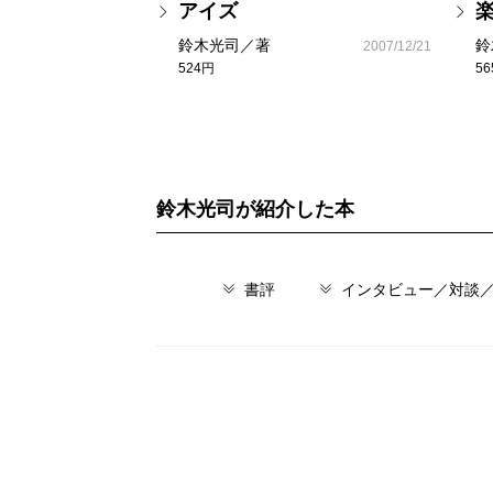
アイズ
鈴木光司／著
鈴
2007/12/21
524円
5
鈴木光司が紹介した本
書評
インタビュー／対談