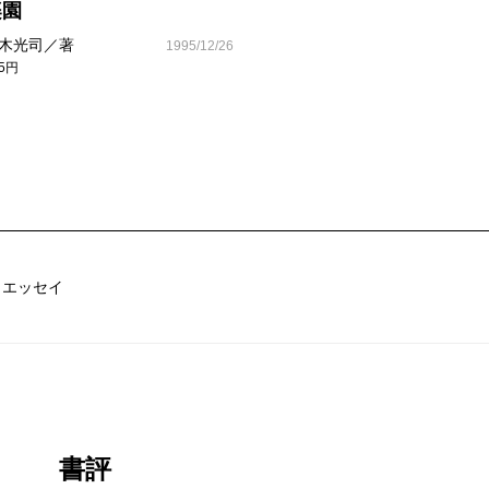
楽園
木光司／著
1995/12/26
65円
／エッセイ
書評