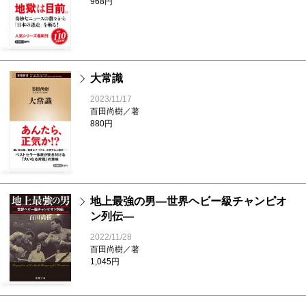
968円
大常識
2023/11/17
百田尚樹／著
880円
地上最強の男―世界ヘビー級チャンピオ
ン列伝―
2022/11/28
百田尚樹／著
1,045円