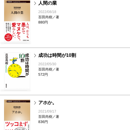
人間の業
2022/08/18
百田尚樹／著
880円
成功は時間が10割
2022/05/30
百田尚樹／著
572円
アホか。
2021/09/17
百田尚樹／著
836円