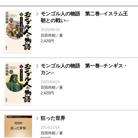
モンゴル人の物語 第二巻─イスラム王
朝との戦い─
2025/06/18
百田尚樹／著
2,420円
モンゴル人の物語 第一巻─チンギス・
カン─
2025/04/24
百田尚樹／著
2,420円
狂った世界
2024/12/18
百田尚樹／著