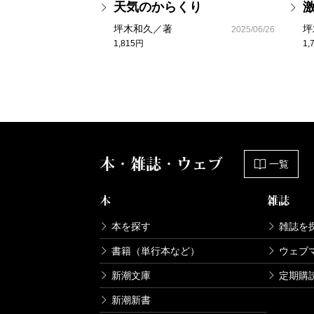
天気のからくり
坪木和久／著
坪
2025/06/26
1,815円
1,
本・雑誌・ウェブ
一覧
本
雑誌
本を探す
雑誌を
書籍（単行本など）
ウェブ
新潮文庫
定期購
新潮新書