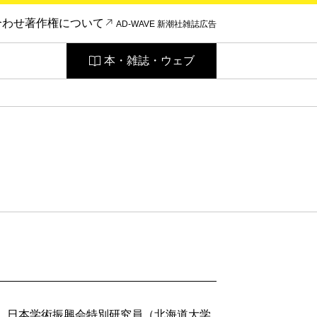
合わせ
著作権について
AD-WAVE 新潮社雑誌広告
本・雑誌・ウェブ
卒。日本学術振興会特別研究員（北海道大学