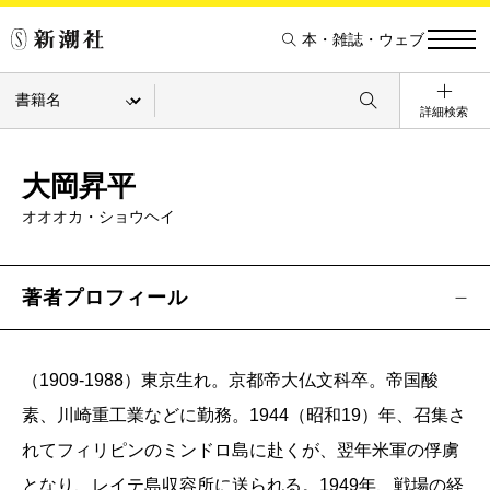
本・雑誌・ウェブ
詳細検索
大岡昇平
オオオカ・ショウヘイ
著者プロフィール
（1909-1988）東京生れ。京都帝大仏文科卒。帝国酸
素、川崎重工業などに勤務。1944（昭和19）年、召集さ
れてフィリピンのミンドロ島に赴くが、翌年米軍の俘虜
となり、レイテ島収容所に送られる。1949年、戦場の経