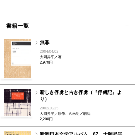
書籍一覧
無罪
2004/04/02
大岡昇平／著
2,970円
新しき俘虜と古き俘虜（『俘虜記』よ
り）
2002/10/25
大岡昇平／原作、久米明／朗読
2,200円
新潮日本文学アルバム 67 大岡昇平