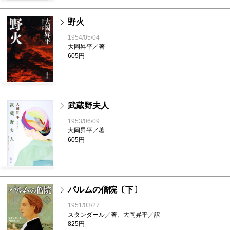
野火
1954/05/04
大岡昇平／著
605円
武蔵野夫人
1953/06/09
大岡昇平／著
605円
パルムの僧院〔下〕
1951/03/27
スタンダール／著、大岡昇平／訳
825円