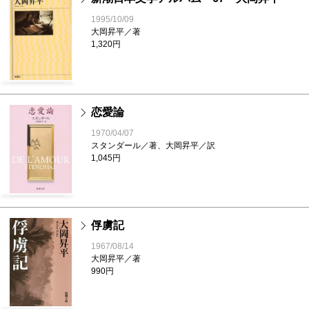
1995/10/09
大岡昇平／著
1,320円
恋愛論
1970/04/07
スタンダール／著、大岡昇平／訳
1,045円
俘虜記
1967/08/14
大岡昇平／著
990円