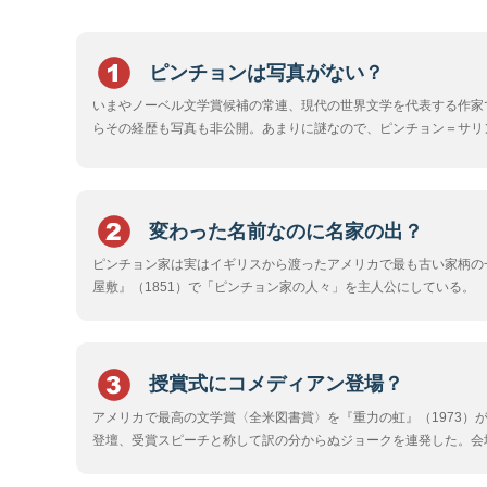
ピンチョンは写真がない？
いまやノーベル文学賞候補の常連、現代の世界文学を代表する作家
らその経歴も写真も非公開。あまりに謎なので、ピンチョン＝サリ
変わった名前なのに名家の出？
ピンチョン家は実はイギリスから渡ったアメリカで最も古い家柄の
屋敷』（1851）で「ピンチョン家の人々」を主人公にしている。
授賞式にコメディアン登場？
アメリカで最高の文学賞〈全米図書賞〉を『重力の虹』（1973）
登壇、受賞スピーチと称して訳の分からぬジョークを連発した。会