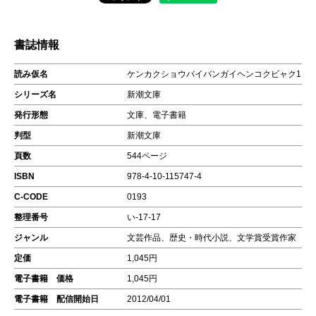
書誌情報
読み仮名
ケンカクショウバイバンガイヘンコクビャク1
シリーズ名
新潮文庫
発行形態
文庫、電子書籍
判型
新潮文庫
頁数
544ページ
ISBN
978-4-10-115747-4
C-CODE
0193
整理番号
い-17-17
ジャンル
文芸作品、歴史・時代小説、文学賞受賞作家
定価
1,045円
電子書籍 価格
1,045円
電子書籍 配信開始日
2012/04/01