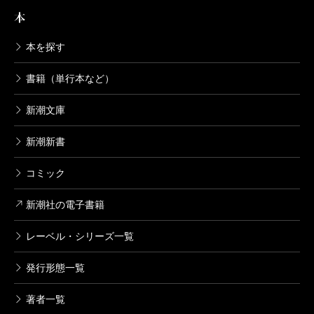
剣客商売九 待ち伏せ
本
2003/01/21
池波正太郎／著
本を探す
781円
書籍（単行本など）
剣客商売八 狂乱
新潮文庫
2002/12/17
池波正太郎／著
新潮新書
781円
コミック
剣客商売七 隠れ簑
新潮社の電子書籍
2002/12/17
池波正太郎／著
880円
レーベル・シリーズ一覧
発行形態一覧
剣客商売六 新妻
2002/11/18
著者一覧
池波正太郎／著