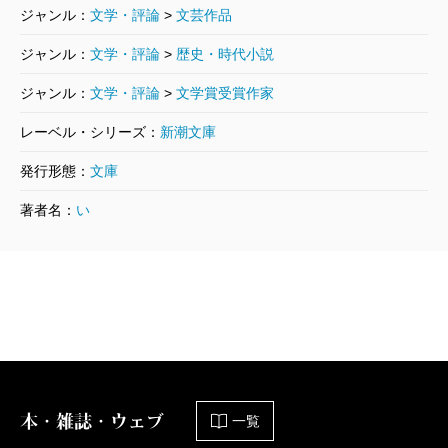
池波正太郎／著
ジャンル：
文学・評論
>
文芸作品
781円
ジャンル：
文学・評論
>
歴史・時代小説
剣客商売十二 十番斬り
ジャンル：
文学・評論
>
文学賞受賞作家
2003/01/21
池波正太郎／著
レーベル・シリーズ：
新潮文庫
781円
発行形態：
文庫
著者名：
い
剣客商売十一 勝負
2003/01/21
池波正太郎／著
781円
剣客商売十 春の嵐
2003/01/21
池波正太郎／著
825円
本・雑誌・ウェブ
一覧