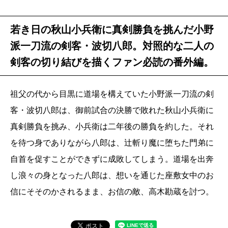
若き日の秋山小兵衛に真剣勝負を挑んだ小野
派一刀流の剣客・波切八郎。対照的な二人の
剣客の切り結びを描くファン必読の番外編。
祖父の代から目黒に道場を構えていた小野派一刀流の剣
客・波切八郎は、御前試合の決勝で敗れた秋山小兵衛に
真剣勝負を挑み、小兵衛は二年後の勝負を約した。それ
を待つ身でありながら八郎は、辻斬り魔に堕ちた門弟に
自首を促すことができずに成敗してしまう。道場を出奔
し浪々の身となった八郎は、想いを通じた座敷女中のお
信にそそのかされるまま、お信の敵、高木勘蔵を討つ。