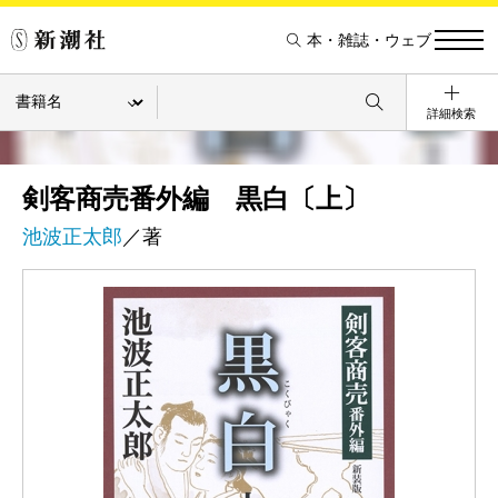
本・雑誌・ウェブ
詳細検索
剣客商売番外編 黒白〔上〕
池波正太郎
／著