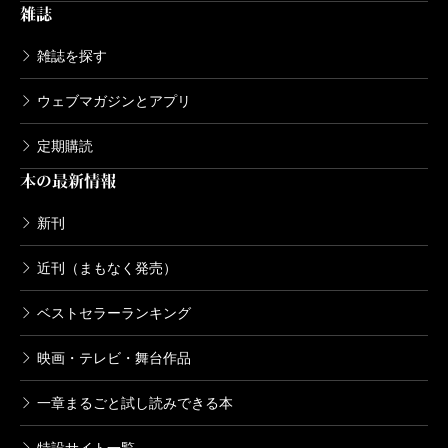
825円
雑誌
雑誌を探す
剣客商売五 白い鬼
2002/11/18
ウェブマガジンとアプリ
池波正太郎／著
825円
定期購読
本の最新情報
剣客商売四 天魔
2002/10/18
新刊
池波正太郎／著
825円
近刊（まもなく発売）
ベストセラーランキング
剣客商売三 陽炎の男
2002/10/18
映画・テレビ・舞台作品
池波正太郎／著
781円
一章まるごと試し読みできる本