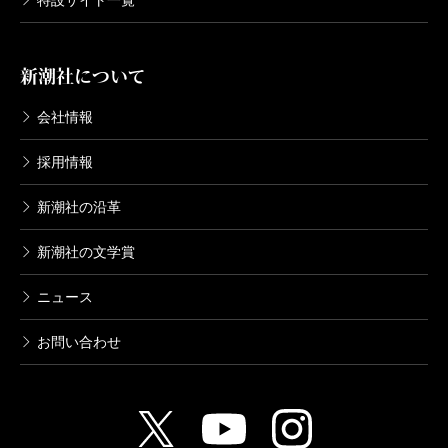
特設サイト一覧
剣客商売二 辻斬り
2002/09/20
池波正太郎／著
737円
新潮社について
会社情報
剣客商売一 剣客商売
2002/09/20
採用情報
池波正太郎／著
825円
新潮社の沿革
新潮社の文学賞
ニュース
お問い合わせ