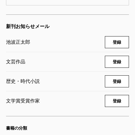
剣客商売十六 浮沈
2003/02/18
池波正太郎／著
新刊お知らせメール
737円
池波正太郎
登録
剣客商売十五 二十番斬り
2003/02/18
池波正太郎／著
文芸作品
登録
737円
歴史・時代小説
登録
剣客商売十四 暗殺者
2003/02/18
池波正太郎／著
文学賞受賞作家
登録
737円
剣客商売十三 波紋
書籍の分類
2003/02/18