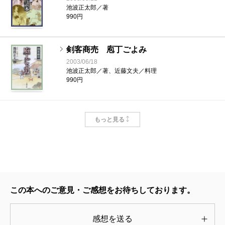
池波正太郎／著
990円
剣客商売 庖丁ごよみ
2003/06/18
池波正太郎／著、近藤文夫／料理
990円
剣客商売番外編 ないしょ ないしょ
もっと見る
2003/05/13
池波正太郎／著
825円
剣客商売番外編 黒白〔下〕
2003/05/13
この本へのご意見・ご感想をお待ちしております。
池波正太郎／著
1,045円
感想を送る