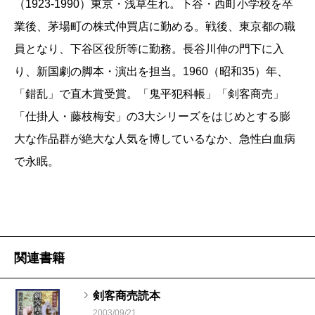
（1923-1990）東京・浅草生れ。下谷・西町小学校を卒
業後、茅場町の株式仲買店に勤める。戦後、東京都の職
員となり、下谷区役所等に勤務。長谷川伸の門下に入
り、新国劇の脚本・演出を担当。1960（昭和35）年、
「錯乱」で直木賞受賞。「鬼平犯科帳」「剣客商売」
「仕掛人・藤枝梅安」の3大シリーズをはじめとする膨
大な作品群が絶大な人気を博しているなか、急性白血病
で永眠。
関連書籍
剣客商売読本
2003/09/21