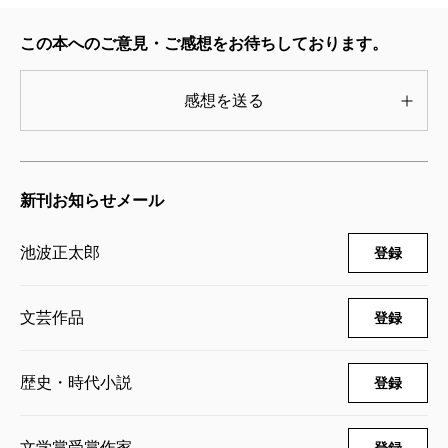
剣客商売番外編 黒白〔上〕
2003/05/13
この本へのご意見・ご感想をお待ちしております。
池波正太郎／著
1,045円
感想を送る
剣客商売十六 浮沈
2003/02/18
池波正太郎／著
新刊お知らせメール
737円
池波正太郎
登録
剣客商売十五 二十番斬り
2003/02/18
池波正太郎／著
文芸作品
登録
737円
歴史・時代小説
登録
剣客商売十四 暗殺者
2003/02/18
池波正太郎／著
文学賞受賞作家