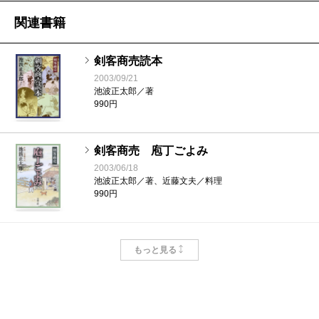
関連書籍
剣客商売読本
2003/09/21
池波正太郎／著
990円
剣客商売 庖丁ごよみ
2003/06/18
池波正太郎／著、近藤文夫／料理
990円
剣客商売番外編 黒白〔下〕
もっと見る
2003/05/13
池波正太郎／著
1,045円