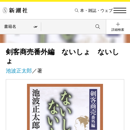
本・雑誌・ウェブ
詳細検索
剣客商売番外編 ないしょ ないし
ょ
池波正太郎
／著