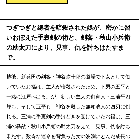
つぎつぎと縁者を暗殺された娘が、密かに習
いおぼえた手裏剣の術と、剣客・秋山小兵衛
の助太刀により、見事、仇を討ちはたすま
で。
越後、新発田の剣客・神谷弥十郎の道場で下女として働
いていたお福は、主人が暗殺されたため、下男の五平と
一緒に江戸へ出る。が、新しい主人の御家人・三浦平四
郎も、そして五平も、神谷を殺した無頼浪人の凶刃に倒
れる。三浦に手裏剣の手ほどきを受けていたお福は、三
浦の碁敵・秋山小兵衛の助太刀をえて、見事、仇を討ち
果たす。数奇な運命を背負った女の波瀾にとんだ成長の