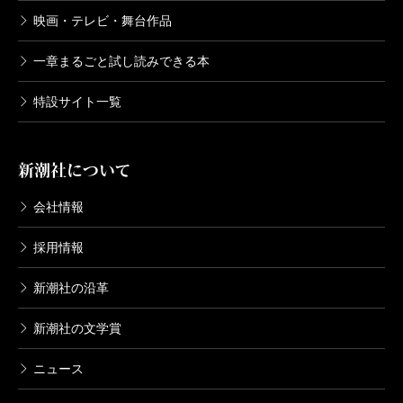
2002/10/18
映画・テレビ・舞台作品
池波正太郎／著
781円
一章まるごと試し読みできる本
特設サイト一覧
剣客商売二 辻斬り
2002/09/20
池波正太郎／著
737円
新潮社について
会社情報
剣客商売一 剣客商売
2002/09/20
採用情報
池波正太郎／著
825円
新潮社の沿革
新潮社の文学賞
ニュース