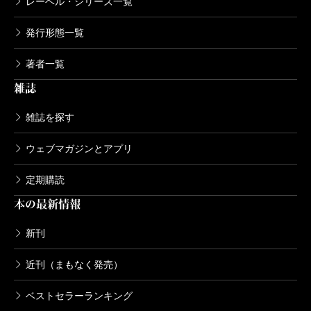
レーベル・シリーズ一覧
発行形態一覧
剣客商売六 新妻
2002/11/18
著者一覧
池波正太郎／著
825円
雑誌
雑誌を探す
剣客商売五 白い鬼
2002/11/18
ウェブマガジンとアプリ
池波正太郎／著
825円
定期購読
本の最新情報
剣客商売四 天魔
2002/10/18
新刊
池波正太郎／著
825円
近刊（まもなく発売）
ベストセラーランキング
剣客商売三 陽炎の男