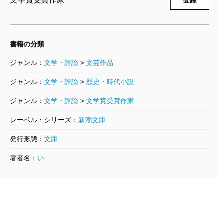
登録
737円
剣客商売十三 波紋
書籍の分類
2003/02/18
池波正太郎／著
ジャンル：
文学・評論
>
文芸作品
781円
ジャンル：
文学・評論
>
歴史・時代小説
剣客商売十二 十番斬り
ジャンル：
文学・評論
>
文学賞受賞作家
2003/01/21
池波正太郎／著
レーベル・シリーズ：
新潮文庫
781円
発行形態：
文庫
著者名：
い
剣客商売十一 勝負
2003/01/21
池波正太郎／著
781円