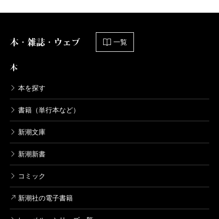
剣客商売十 春の嵐
2003/01/21
池波正太郎／著
825円
本・雑誌・ウェブ
一覧
剣客商売九 待ち伏せ
本
2003/01/21
池波正太郎／著
本を探す
781円
書籍（単行本など）
剣客商売八 狂乱
新潮文庫
2002/12/17
池波正太郎／著
新潮新書
781円
コミック
剣客商売七 隠れ簑
新潮社の電子書籍
2002/12/17
池波正太郎／著
880円