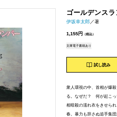
ゴールデンスラ
伊坂幸太郎
／著
1,155円
（税込）
文庫
電子書籍あり
試し読み
衆人環視の中、首相が爆殺
る。なぜだ？ 何が起こっ
相暗殺の濡れ衣をきせられ
春。暴力も辞さぬ追手集団