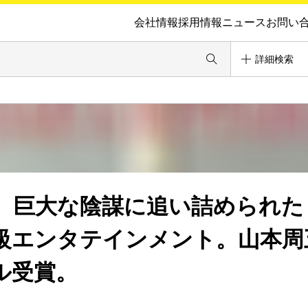
会社情報
採用情報
ニュース
お問い
詳細検索
 巨大な陰謀に追い詰められた
級エンタテインメント。山本周
ル受賞。