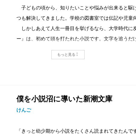
子どもの頃から、知りたいことや悩みが出来ると駆け
つも解決してきました。学校の図書室では伝記や児童
しかしあえて人生一冊目を挙げるなら、大学時代に友
ー』は、初めて頭を打たれた小説です。文字を追うだ
ように感じられたり、感情移入して涙がボロボロ出た
もっと見る
の魅力にどっぷりハマることになります。
暗殺犯の濡れ衣を着せられて追われる主人公の青柳、
スリルの先にある人間の温かみや信用の大切さが身に
印象に残っている登場人物は連続通り魔のキルオ。謎
僕を小説沼に導いた新潮文庫
と、不思議な存在感。主人公を手助けするキャラクタ
けんご
で、読後はしばらく余韻に浸りました。
「きっと幼少期から小説をたくさん読まれてきたんで