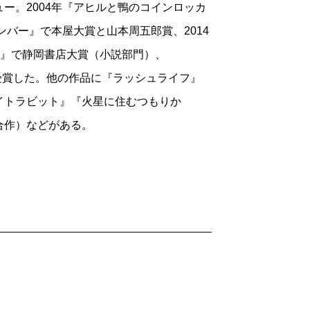
ー。2004年『アヒルと鴨のコインロッカ
は古く感じますが、いまこそ読まれなけ
ンバー』で本屋大賞と山本周五郎賞、2014
X』で静岡書店大賞（小説部門）、
を受賞した。他の作品に『ラッシュライフ』
イトラビット』『火星に住むつもりか
合作）などがある。
人生で一冊目の翻訳小説でした。有名ミュ
なですが、言語化の幅広さや的確さ、描写
新鮮で、思わず蛍光ペンを引いてしまった