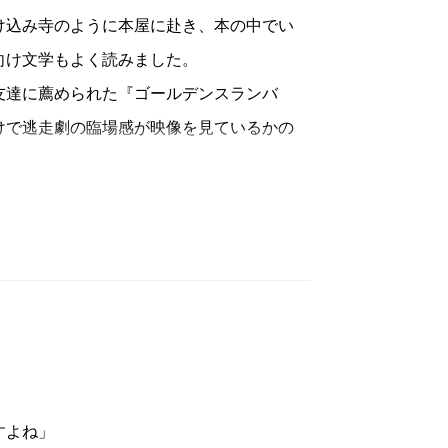
込み寺のように本屋に赴き、本の中でい
向け文学もよく読みました。
達に薦められた『ゴールデンスランバ
けで逃走劇の臨場感が映像を見ているかの
りする読書体験は初めてで、ここから小説
彼を匿い、助けてくれる人々。逃走劇の
染みます。
めいていてユーモラスなキャラクター
ー全員が魅力的な人物像で愛着を覚えるの
すよね」