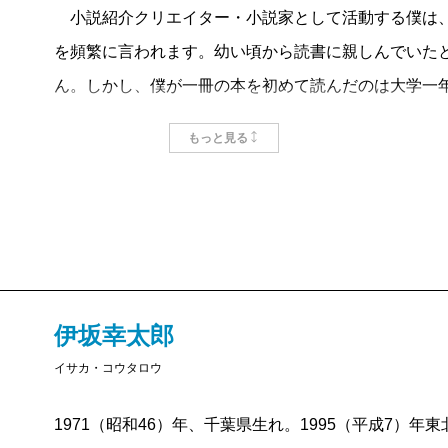
小説紹介クリエイター・小説家として活動する僕は、
を頻繁に言われます。幼い頃から読書に親しんでいた
ん。しかし、僕が一冊の本を初めて読んだのは大学一
『白夜行』が初読書でした。2022年現在、社会人二
もっと見る
それでも、いまでは読書が趣味だと胸を張って言える
読書の魅力をまだ知らないころの僕は、小説＝難しい
した。そんな僕でしたが、趣味が欲しくて小説を読み
に一言だけ言わせてください。「よく最初にあの作品
行』を読んだ後、
宮部みゆき
さん著『
火車
』、伊坂幸
番で小説を読みました。そして海外文学初挑戦作品が
伊坂幸太郎
ならお気づきかもしれませんが、僕はきっと小説を好
イサカ・コウタロウ
新潮文庫のおかげで好きになったとさえ言えるかもし
1971（昭和46）年、千葉県生れ。1995（平成7）年
文庫三作品の魅力をご紹介します。