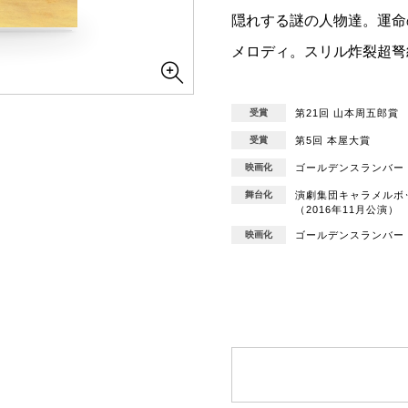
隠れする謎の人物達。運命
メロディ。スリル炸裂超弩
受賞
第21回 山本周五郎賞
受賞
第5回 本屋大賞
映画化
ゴールデンスランバー（
舞台化
演劇集団キャラメルボッ
（2016年11月公演）
映画化
ゴールデンスランバー（