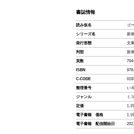
書誌情報
読み仮名
ゴ
シリーズ名
新
発行形態
文
判型
新
頁数
70
ISBN
978
C-CODE
019
整理番号
い-6
ジャンル
ミ
定価
1,1
電子書籍 価格
1,1
電子書籍 配信開始日
202