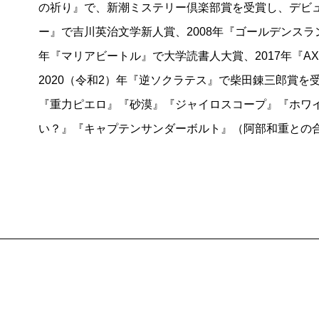
の祈り』で、新潮ミステリー倶楽部賞を受賞し、デビュ
まずは『火車』です。三十年前の作品なので情景描写
ー』で吉川英治文学新人賞、2008年『ゴールデンスラ
ればならない作品の一つと言えます。
年『マリアビートル』で大学読書人大賞、2017年『A
2020（令和2）年『逆ソクラテス』で柴田錬三郎賞
『重力ピエロ』『砂漠』『ジャイロスコープ』『ホワ
い？』『キャプテンサンダーボルト』（阿部和重との
『
レ・ミゼラブル
』も心に残っています。これは私の
ージカルの原作でもあるのでストーリーは言わずもが
の掘り下げの深さに驚きました。表現の仕方が非常に
ページもあります。