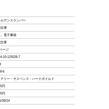
ールデンスランバー
潮文庫
庫、電子書籍
潮文庫
4ページ
-4-10-125026-7
3
9-6
ステリー・サスペンス・ハードボイルド
55円
55円
1/09/24