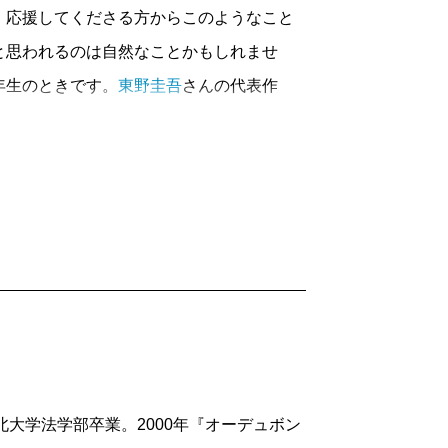
応援してくださる方からこのようなこと
と思われるのは自然なことかもしれませ
年生のときです。
東野圭吾
さんの代表作
年目なので読書歴は約五年。短いですよね。
ようになったと思います。
、という凝り固まった偏見を持っていま
始めることになります。ここで当時の自分
たちを選んでくれた！」と。最初に『白夜
太郎さん著『ゴールデンスランバー』の順
『
老人と海
』です。小説をよく読まれる方
きになるべくしてなったのです。もはや、
れません。今回は僕を小説沼に導いた新潮
東北大学法学部卒業。2000年『オーデュボン