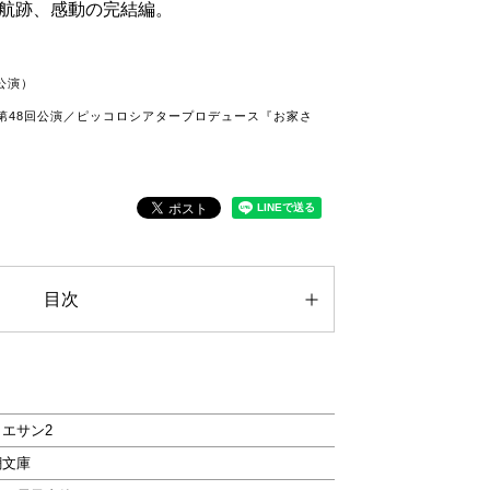
航跡、感動の完結編。
公演）
第48回公演／ピッコロシアタープロデュース『お家さ
）
目次
エサン2
潮文庫