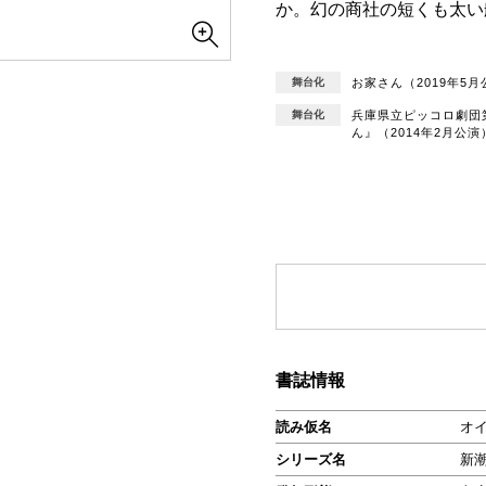
か。幻の商社の短くも太い
舞台化
お家さん（2019年5月
舞台化
兵庫県立ピッコロ劇団
ん』（2014年2月公演
書誌情報
読み仮名
オイ
シリーズ名
新