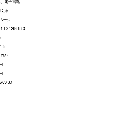
庫、電子書籍
潮文庫
0ページ
-4-10-129618-0
3
1-8
芸作品
5円
5円
6/09/30