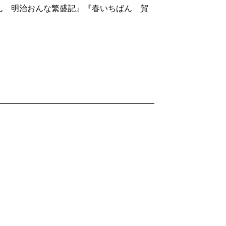
ん 明治おんな繁盛記』『春いちばん 賀
であったの
調子である。
となり、今も
から約20年前、「溜池通信」というホー
え」というハンドルネームを作った。今も
に嬉しくなってしまうのである。
司馬遼太郎
）
は、ドラマ化されるたびに脚光を浴びる。
た本作は盲点となっているのではないだろ