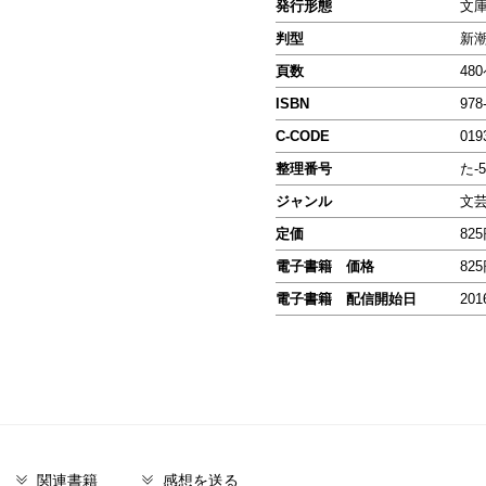
発行形態
文
判型
新
頁数
48
ISBN
978
C-CODE
019
整理番号
た-5
ジャンル
文
定価
82
電子書籍 価格
82
電子書籍 配信開始日
201
関連書籍
感想を送る