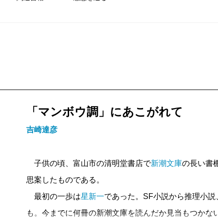
「マンボウ調」にあこがれて
吉崎達彦
子供の頃、富山市の清明堂書店で
新潮文庫
の長い書
思案したものである。
最初の一歩は
星新一
であった。SF小説から推理小
も。今までに何冊の新潮文庫を読んだか見当もつかな