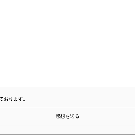
漢楚の興亡の物語であ
傑・項羽に敗れ続ける。
ど脇役陣も魅力的だ。膨
とは、兵士に飯を食わせ
う。司馬流史観の面目躍
項羽と劉邦の力関係は
なんじ
いかん
記』にある通り、「虞や、虞や、
若
を
奈何
せん」とい
んで遼かなり」というペンネームであったそうだが、
書庫で埃をかぶっていた上中下巻を開いたら、あれよ
ております。
まった。こんなに満ち足りた時間を与えてくれるのだ
である。
感想を送る
（3）『お家さん』（玉岡かおる）