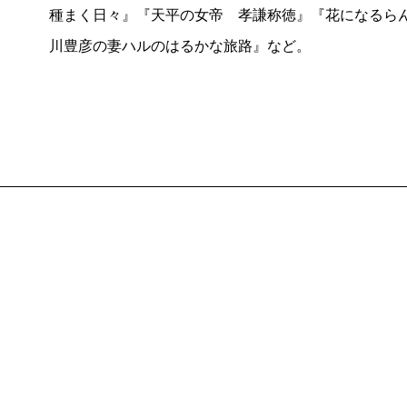
種まく日々』『天平の女帝 孝謙称徳』『花になるら
の残滓があった。60年前の世界と日本人はこんな感じ
川豊彦の妻ハルのはるかな旅路』など。
だ。
しかし文章のリズムは今も新鮮で、韜晦と含羞の名
マンボウものは『
青春記
』『
昆虫記
』などのシリーズ
多くのファンに愛され続けている。
筆者もまた、「マンボウ調」の文章にあこがれた。今
ムページを作ったときに、マンボウに似せて「かんべ
誰かに「かんべえ節ですね」などと言われると、秘か
（2）『
項羽と劉邦
』（
司馬遼太郎の主要長編
その点、中国を舞台とし
うか。