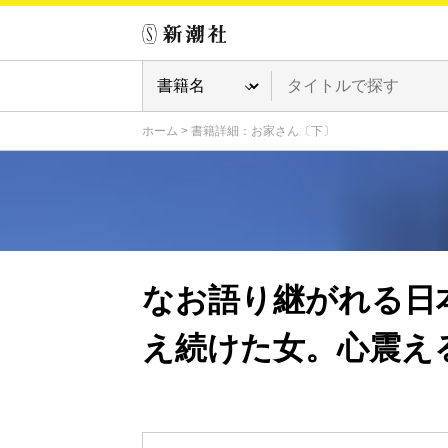
ホーム
>
書籍詳細：お家さん〔下〕
なお語り継がれる日
え続けた女。心震え