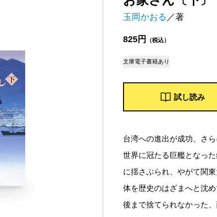
お家さん〔下〕
玉岡かおる
／著
825円
（税込）
文庫
電子書籍あり
試し読み
台湾への進出が成功、さら
世界に冠たる巨艦となった
に揺さぶられ、やがて関東
体を歴史のはざまへと沈め
後まで捨てられなかった、