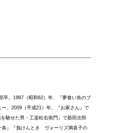
くが絶版になっていよう。なにしろ
ジェフ
ドイル
や
シェイクスピア
はさすがに安全圏
・サルトル
は風前の灯であるらしい。
か。まずは、自分にとって重要な作家から
のマグロ調査
部卒。1987（昭和62）年、『夢食い魚のブ
が既に時代も
。2009（平成21）年、『お家さん』で
前船を馳せた男・工楽松右衛門』で新田次郎
んだ都市国家
一条』『負けんとき ヴォーリズ満喜子の
軍による占領