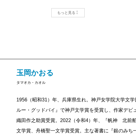
る。
もっと見る
大学時代に嵌まった
倉橋由美子
作品などは、その多
リー・アーチャー
でさえ危ういそうなので。
コナン・
で、
アルベール・カミュ
も健在だが、
ジャン=ポール
風雪に堪えて現存する3000点の中から何を選ぶべき
始めるべきだろう。
玉岡かおる
（1）『
どくとるマンボウ航海記
』（
北杜夫
）
タマオカ・カオル
1960年のベストセラーである。若き医師が、水産庁
1956（昭和31）年、兵庫県生れ。神戸女学院大学文学
船の船医になって、世界各国を見て歩く、という設定
ルー・グッドバイ』で神戸文学賞を受賞し、作家デビュー
のである。
織田作之助賞受賞。2022（令和4）年、『帆神 北
最初の寄港地シンガポールは、今では日本以上に進
文学賞、舟橋聖一文学賞受賞。主な著書に『銀のみち
であるが、本書の中ではのどかな途上国であり、日本