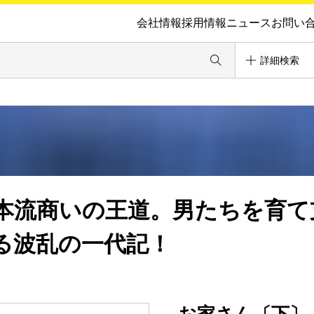
会社情報
採用情報
ニュース
お問い
詳細検索
本流商いの王道。男たちを育て
る波乱の一代記！