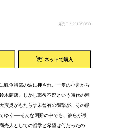
発売日：2010/08/30
ネットで購入
に戦争特需の波に押され、一隻の小舟から
鈴木商店。しかし戦後不況という時代の潮
大震災がもたらす未曾有の衝撃が、その船
てゆく──そんな困難の中でも、彼らが最
商売人としての哲学と希望は何だったの