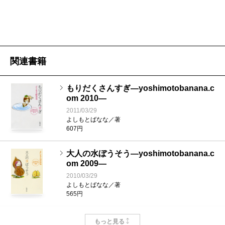
関連書籍
もりだくさんすぎ―yoshimotobanana.c
om 2010―
2011/03/29
よしもとばなな／著
607円
大人の水ぼうそう―yoshimotobanana.c
om 2009―
2010/03/29
よしもとばなな／著
565円
はじめてのことがいっぱい―yoshimotob
もっと見る