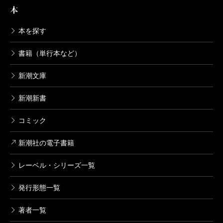
赤ちゃんのいる日々―yoshimotobanan
本
a.com5―
2004/10/28
本を探す
よしもとばなな／著
482円
書籍（単行本など）
こんにちわ！ 赤ちゃん―yoshimotobana
na.com4―
新潮文庫
2004/06/27
よしもとばなな／著
新潮新書
482円
コミック
子供ができました―yoshimotobanana.c
om3―
新潮社の電子書籍
2003/10/29
よしもとばなな／著
レーベル・シリーズ一覧
482円
発行形態一覧
ミルクチャンのような日々、そして妊
娠!?―yoshimotobanana.com2―
著者一覧
2003/10/29