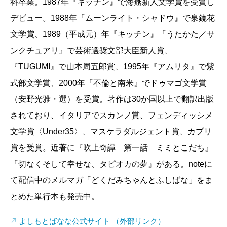
科卒業。1987年『キッチン』で海燕新人文学賞を受賞し
デビュー。1988年『ムーンライト・シャドウ』で泉鏡花
文学賞、1989（平成元）年『キッチン』『うたかた／サ
ンクチュアリ』で芸術選奨文部大臣新人賞、
『TUGUMI』で山本周五郎賞、1995年『アムリタ』で紫
式部文学賞、2000年『不倫と南米』でドゥマゴ文学賞
（安野光雅・選）を受賞。著作は30か国以上で翻訳出版
されており、イタリアでスカンノ賞、フェンディッシメ
文学賞〈Under35〉、マスケラダルジェント賞、カプリ
賞を受賞。近著に『吹上奇譚 第一話 ミミとこだち』
『切なくそして幸せな、タピオカの夢』がある。noteに
て配信中のメルマガ「どくだみちゃんとふしばな」をま
とめた単行本も発売中。
よしもとばなな公式サイト （外部リンク）