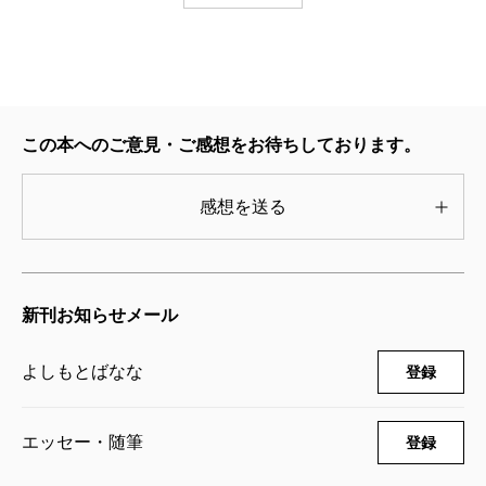
anana.com 2008―
2009/03/30
よしもとばなな／著
734円
なにもかも二倍―yoshimotobanana.co
この本へのご意見・ご感想をお待ちしております。
m 2007―
2008/04/25
よしもとばなな／著
感想を送る
649円
愛しの陽子さん―yoshimotobanana.co
m 2006―
新刊お知らせメール
2007/11/28
よしもとばなな／著
565円
よしもとばなな
登録
ついてない日々の面白み―yoshimotoba
nana.com9―
エッセー・随筆
登録
2006/12/22
よしもとばなな／著