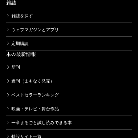
雑誌
よしもとばなな／著
482円
雑誌を探す
よしもとばななドットコム見参！―yoshi
motobanana.com―
ウェブマガジンとアプリ
2003/10/29
よしもとばなな／著
定期購読
524円
本の最新情報
新刊
近刊（まもなく発売）
ベストセラーランキング
映画・テレビ・舞台作品
一章まるごと試し読みできる本
特設サイト一覧