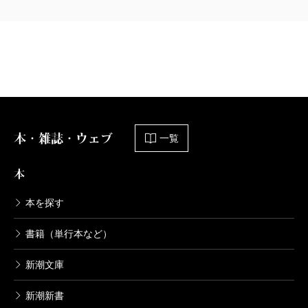
したい。ある程度のプロットができかけるんですけれ
ども、何か足りない気がして、何だろう、何だろうと
唸っていたときに、だったらいっそ心に痛みを感じな
い人間と肉体に痛みを感じない人間のアイデアを合体
させたらどうか……両者の出会いから、ある種の歪ん
だ愛のストーリーになったら、ひとつ上の次元に進め
本・雑誌・ウェブ
一覧
るのではないかとひらめいたわけです。でもこの二者
本
の間で愛の物語というのは成立するのだろうか。我々
は心に痛みを感じるがゆえに愛を感じる存在なのかも
本を探す
しれない。この人を喪うと嫌だとかね。その一方で、
書籍（単行本など）
肉体に痛みを感じない人間についても、セックスをし
たときに一般的な快楽を感じるだろうかと想像が及ん
新潮文庫
でゆく。セックスにおいて、ある種の痛みがエッセン
新潮新書
スとして介在するのは間違いないですから。別にSM的