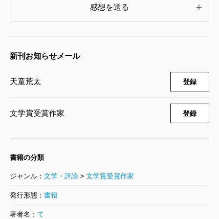
はシグナルになっていると。そこを起点に突き詰めて
感想を送る
いくと、愛や憎悪、セックスやテロなどにも、ある種
の痛みが介在していることが視野に入ってくる。だけ
ど心に痛みを感じない人物を主人公にしたとして、さ
新刊お知らせメール
てどんな物語ができるのだろうって、すごくそこでも
天童荒太
がいたんですね。
登録
文学賞受賞作家
登録
セックスを通しての人体実験、自己確認
書籍の分類
●その先に機軸となる設定が見えてきたと……。
ジャンル：
文学・評論
>
文学賞受賞作家
発行形態：
書籍
天童
新潮社では『家族狩り』の次の作品に当たるか
著者名：
て
ら、強烈なインパクトを持ったサスペンス的なものに