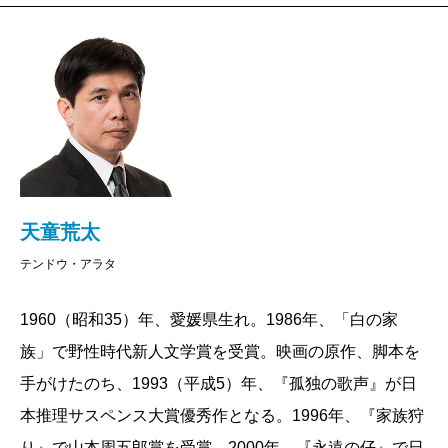
れば知らない人にでも「どーした」と尋ねるクセのあ
る少年。隣近所で困っている人がいるとき、この「ど
●「痛み」というテーマにトライしたきっかけは何です
ーした」が活きてくるというストーリーで、一言でい
か。
うなら「共感」の大切さをテーマにした絵本というこ
とになる。ロバート・ケネディがキング牧師暗殺の報
に接した折の演説で「コンパッション」（＝共感）と
天童
最初は、肉体的に痛みを感じない人に対しての
叫び、その直後に狙撃されたのが今からちょうど五十
興味が強くあって、それもやはりこの世界に対する異
天童荒太
年前のことだ。
議申し立てになる存在だと思ったんですね。現代人は
思えばこの言葉、今の日本では使用頻度がひどく減
痛みに対してすごく敏感だけど、それを感じない人が
テンドウ・アラタ
少しているようだ。逆に「痛み」の方は増大の一途に
この世界をどう見るだろうかということに興味があっ
1960（昭和35）年、愛媛県生れ。1986年、「白の家
ある。ひょっとするとこの両者は反比例の関係にある
た。『家族狩り』を書き終えて、痛みとはそもそも何
族」で野性時代新人文学賞を受賞。映画の原作、脚本を
のかも知れない。
だろうと思いを巡らせているとき、ふと気づいたんで
手がけたのち、1993（平成5）年、『孤独の歌声』が日
天童作品でも、肉体的痛み、精神的苦痛については
す。我々が本当に痛みに対して敏感な部分、それは実
本推理サスペンス大賞優秀作となる。1996年、『家族狩
『永遠の仔』『家族狩り』等で入念に描かれてきた。
は心なのではないかと。精神的な痛みや怯えが引き起
り』で山本周五郎賞を受賞。2000年、『永遠の仔』で日