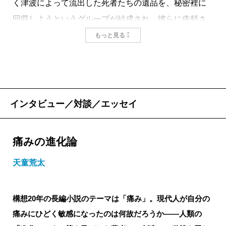
く津波によって流出した死者たちの遺品を、秘密裡に
回収しようというグループが結成され、彼らに依頼さ
れたダイバーがその任に当たるという設定なのだが、
もっと見る
主人公は深夜の海底を彷徨いながら物言わぬ死の欠片
をかき集めることになる。そして彼は、その都度性的
な昂ぶりを抑え切れなくなってしまうのだ。
3・11の海からこんな小説を構想する作家など天童を
インタビュー／対談／エッセイ
措いていないだろう。こう書けば不謹慎だろうとか、
こんな風に表現すれば被災者は癒されるだろうといっ
痛みの進化論
た忖度は、この作家にはない。死とエロスは本来親和
天童荒太
性の高いものだが、あえて震災後の海中といった極限
状況でそのモチーフを展開するという大胆さ。加え
て、その一歩先に何かが生まれ得るのではないかと読
構想20年の長編小説のテーマは「痛み」。現代人が自分の
者に問いかけるものが、この作品にはあった。
痛みにひどく敏感になったのは何故だろうか――人類の