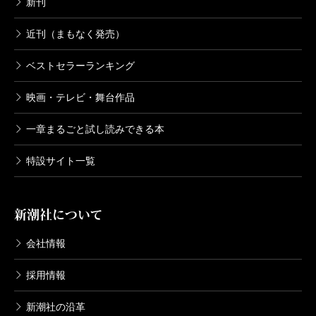
新刊
天童
理詰めで考えていくと、森悟と出会った万浬が
一番興味を持つのは、肉体に痛みを持たない人の快楽
近刊（まもなく発売）
の有無であり、快楽のありかでしょう。体の表面が痛
ベストセラーランキング
くないのはわかっていても、セックスとの関係につい
映画・テレビ・舞台作品
ては文献を調べても載っていない。彼女は医者として
研究者として、そこは知りたいだろう。言ってみれば
一章まるごと試し読みできる本
ここが二人の性愛小説を書くことの一番の核だと思っ
特設サイト一覧
たわけです。いかに細かく順序立てて、いわゆる前戯
から始まって一つ一つ性戯をきわめてゆく、このあた
新潮社について
りの描写を入念に行うことこそが、痛みについてのテ
ーマ、聖と俗、ロジックと肉体、両面をきちっと押さ
会社情報
えていくことになるはずだ。絶対に外せないと。それ
採用情報
こそ「こんなの天童じゃない」と言われようが何しよ
うが、ここを書くことが、言ってみれば、オンリーワ
新潮社の沿革