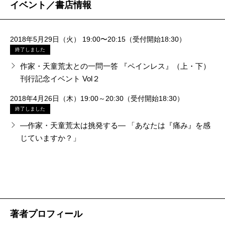
「人間は癒そうとして癒せるものじゃない」のであ
イベント／書店情報
ことに苦しさを覚えている多くの人に届いた。『悼む
る。
人』の場合も同じです。今、生きることの扱いの不平
「癒し」のイメージがいつの間にかついてしまった天
2018年5月29日（火） 19:00〜20:15（受付開始18:30）
等さと死に対する不平等さが実はリンクしているので
童だが、実は一貫して読者を挑発してきたことが忘れ
終了しました
はないかという発想を形にしたものですが、結果的に
作家・天童荒太との一問一答 『ペインレス』（上・下）
られてはいまいか。『
孤独の歌声
』では、通念とは逆
癒しにつながるものがあったということなんでしょ
刊行記念イベント Vol２
に孤独のプラス面を強調し、『
家族狩り
』では愛しす
う。『
孤独の歌声
』では、人は時に孤独であることに
2018年4月26日（木）19:00～20:30（受付開始18:30）
ぎて殺し合う所まで行ってしまう家族像を描いた。こ
よって、生きていく上での大事な秘密の場所を確保で
終了しました
れらは社会通念への堂々たる異議申し立てであって、
きるのに、一方的にそれを辛いもの悪いものと捉える
―作家・天童荒太は挑発する― 「あなたは『痛み』を感
奇を衒った逆張りの発想などではない。
じていますか？」
のはおかしくないかという疑問を投げかけたつもりで
今回の長編『ペインレス』の主人公は、心の痛みを
す。『
家族狩り
』にしても、家族を無条件によいもの
生来覚えたことのない女医だが、彼女の言動を追いな
とする捉え方に対しての異議申し立てだった。そし
がら、心に浮かんで去らなかった天童作品がある。
て、その異議申し立てを待ち望んでいた人が多かった
『どーしたどーした』（イラスト・荒井良二）という
ということなんじゃないかと思うんですね。そもそも
絵本だ。小学三年生のゼンは、気にかかったことがあ
著者プロフィール
人間は、癒そうと思って癒せるものじゃないし。