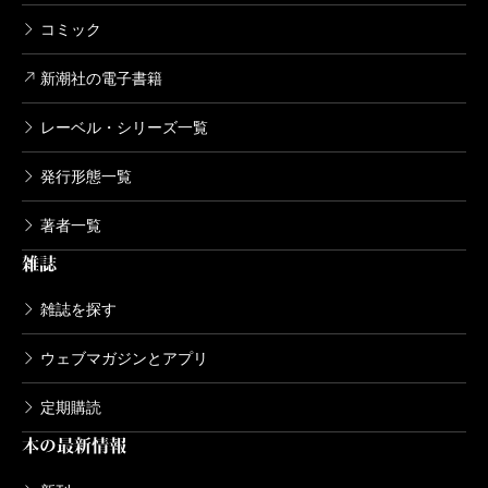
なことじゃなくても、噛んだりつねったりといった行
コミック
為も日常的にある……。最終的に、痛みのない二者、
新潮社の電子書籍
ふつうだと深い関係の成立しない者同士の中に成立さ
レーベル・シリーズ一覧
せ得るものがあるとすれば、それはフィクションとし
てすごいエネルギーを生むだろうと考えるに至った。
発行形態一覧
この二人は、愛は無理でも性愛は可能ではないか。そ
著者一覧
こを軸にしていくと、痛みを通して人間が存在する意
雑誌
味が問い直せるのではないかと。
雑誌を探す
●万浬は森悟に対して、人体実験でもするようなセック
ウェブマガジンとアプリ
スを仕掛けますよね。克明なセックス描写が幾度も現
定期購読
れる。
本の最新情報