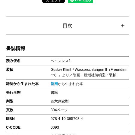
目次
書誌情報
読み仮名
ペインレス1
装幀
Gustav Klimt『Wasserschlangen II（Freundinn
en）』より／装画、新潮社装幀室／装幀
雑誌から生まれた本
新潮
から生まれた本
発行形態
書籍
判型
四六判変型
頁数
304ページ
ISBN
978-4-10-395703-4
C-CODE
0093