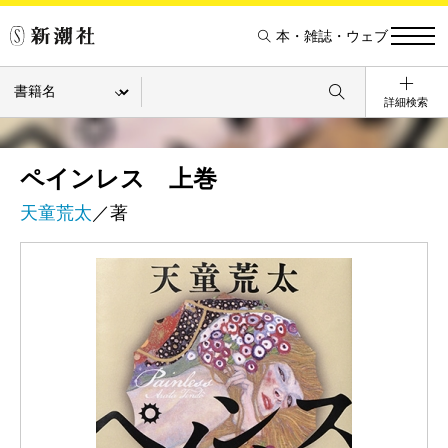
本・雑誌・ウェブ
詳細検索
ペインレス 上巻
天童荒太
／著