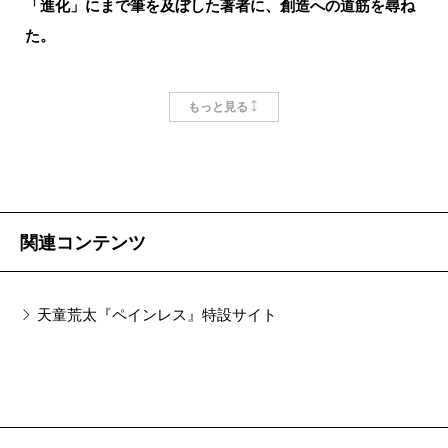
9・11直後、NY市長だったジュリアーニは、記者会
「進化」にまで筆を及ぼした著者に、創造への道筋を尋ね
た。
見で犠牲者を悼んだあと、「ゴー・ショッピング」と
付け加えることを忘れなかった。消費が衰えないこと
が結果的に市民生活を救うのだという了解が、市長と
もっと見る
市民の間にあったから、この発言に異を唱える者は現
我々が痛みに対して本当に敏感なのはどの部
れなかったが、『ムーンナイト・ダイバー』と3・11の
分か
関係はそれに似ている。
震災後、多くの作家が被災者を癒そう、日本人を癒
●これまでの天童ファンが読んだら、こんなの天童じゃ
関連コンテンツ
そうとしてほぼ百％失敗した。天童作品は震災を素材
ないというふうに叫ぶ人が出てくるかもしれない。単
とした小説の中で唯一の成功例だろう。何となれば、
純に言って、主人公の万浬は、私たちを癒してはくれ
天童荒太『ペインレス』特設サイト
癒しといった小説の外側にある倫理観や常識に縛られ
ませんからね。
ていないからだ。小説本来のテーマの自由度が小さけ
れば読者の感動もまた少ないのは道理だろう。
坂本龍
天童
読者を癒そうという意図があって『永遠の仔』
一
との対談集『少年とアフリカ』の言葉を借りるなら
を書いたわけではないのだけれども、結果的に生きる