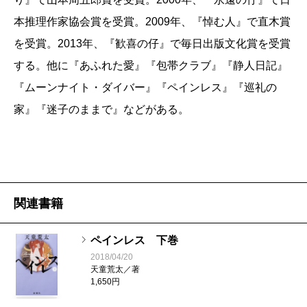
虐待する側される側の双方から長編小説をものしてき
こしている社会的な問題のほうが、より大きいのでは
本推理作家協会賞を受賞。2009年、『悼む人』で直木賞
た著者だけに、『ペインレス』における「心の痛みを
ないか。そう考えてくると、体に痛みを感じない人間
を受賞。2013年、『歓喜の仔』で毎日出版文化賞を受賞
持たぬ主人公」という設定は意外だった。同時にトラ
ではなくて、心に痛みを感じない人間を主人公にした
する。他に『あふれた愛』『包帯クラブ』『静人日記』
ウマが全く扱われていないことも注目される。この作
ほうが、より力のあるものになるんじゃないかと考え
『ムーンナイト・ダイバー』『ペインレス』『巡礼の
品は、虐待ゆえのトラウマから問題行動に走るといっ
始めたわけです。
家』『迷子のままで』などがある。
た因果律の支配する世界ではない。謎解きミステリー
における動機と犯行を結ぶロジックが天童作品から姿
●冒頭から驚くんですけれども、ペインクリニックの治
を消したということだ。
療の現場の描写がすごい。天童さんは入念な取材をさ
わが国の最先端にいる女性作家たち、例えば
宮部み
れる方ですが、取材の際のポイントは何でしたか。
ゆき
、
高村薫
、
桐野夏生
も、このミステリー小説的因
関連書籍
果律から離れつつある。『
模倣犯
』『冷血』『柔らか
天童
自分がその人物になりきって表現するというタ
ペインレス 下巻
な頬』をその視点から読み返せば明らかだろう。
イプの書き方をしてきたものですから、今回も、参考
2018/04/20
『ペインレス』では、旧来の動機や原因に当たる部分
天童荒太／著
資料など外部から見える治療のあり方だけではなく
1,650円
に、トラウマの代りにDNAや「進化」といったものを
て、自分が本当にクリニックの医師としての日常に身