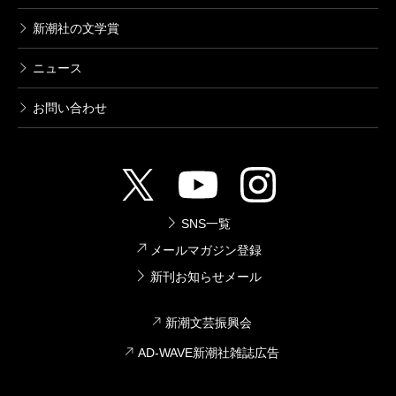
ンであるための作家としての表現だったわけなので。
新潮社の文学賞
ニュース
●一方、森悟はどういう経緯でペインレスになったかと
いう件りも注目されますね。痛みと強い相関関係にあ
お問い合わせ
る欲望の拡大を体現しているのが現代のグローバル企
業。そこに森悟は勤めていて、前近代を象徴するよう
な紛争地帯に行ってテロに遭う……。
SNS一覧
天童
森悟のバックグラウンドを欠いては、この時代
メールマガジン登録
新刊お知らせメール
にこの小説を表現することの意味も出てこない。誰も
が戦争とか紛争は嫌がっているのに、テロと報復は果
新潮文芸振興会
てしなく連鎖する。その一方で当事者以外の人々は無
AD-WAVE新潮社雑誌広告
関心そのもの。これらの根底にある痛みを捉えていく
には、彼自身にそうした社会性なり世界像を背負わせ