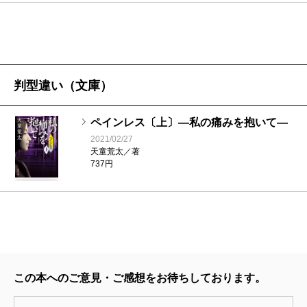
据えている。『ムーンナイト・ダイバー』では天災が
を置いたら何が見えてくるか、何を考えるだろうか、
同じ位置を占めている。それが何を意味するかは明ら
また患者から何を感じ取るだろうかといったことが焦
かだろう。トラウマを起点に現代を読み解くことには
点になりました。
もう無理があるのだ、あるいは原因と結果の方程式を
判型違い（文庫）
夢想することには限界があるのだ、ということを、天
●そもそも痛みとは何だろうかという問いかけが、この
童作品の流れは端的に示している。
ペインレス〔上〕―私の痛みを抱いて―
作品には常に行われていますね。
その先を考えなければ小説の未来はないと、天童荒
2021/02/27
天童荒太／著
太は思い定めているに違いない。
737円
天童
痛みは嫌なもの、取り除くべきものというの
が、我々の常識ですね。この痛みがなければどれだけ
（しや・きょうさく 文芸評論家）
楽だろうかというように。しかし、ちょっと調べる
波 2018年5月号より
と、痛みがあるから人間は人間であり得る、つまり命
単行本刊行時掲載
を保ち得るのだという事実に行き当たったときに、ま
この本へのご意見・ご感想をお待ちしております。
ず驚きがあったわけです。ああ、確かにそうだ、痛み