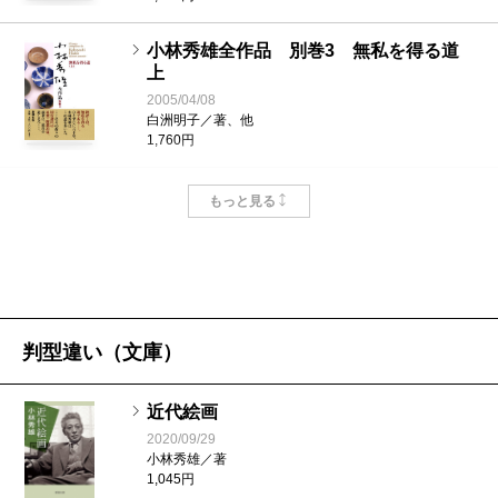
ような問題について、小林はどのようなことを書いて
いるのだろうと気になると、私は見当を付けて読み始
小林秀雄全作品 別巻3 無私を得る道
上
める。その過程で、探していたものを見出すこともあ
2005/04/08
るし、寄り道をして違う場所に行ってしまうこともあ
白洲明子／著、他
1,760円
る。小林の文章を読む場合、寄り道をしてしまうこと
は実際多い。
小林秀雄全作品 別巻2 感想 下
もっと見る
2005/03/10
「測鉛II」という文章の中に、植物のメタファーが頻出
小林秀雄／著
するのを見いだして考え込む。「批評家とは精神の植
1,870円
物学者だ」。「芸術家の真の苦悩とは、この葉緑素的
機能の苦悩である」。多くを知りつつ、それを忘れて
小林秀雄全作品 別巻1 感想 上
判型違い（文庫）
2005/02/10
観ることを志向する心理的状態には、どこか植物的な
小林秀雄／著
1,870円
ところがあると思う。植物、銀閣寺、向月台。この三
近代絵画
つを心の中で並べて眺めると、一度も感じたことのな
2020/09/29
小林秀雄／著
小林秀雄全作品 第28集 本居宣長 下
いものが立ち上がる。水仙になってしまったナルシス
1,045円