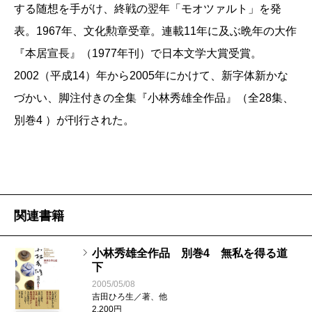
する随想を手がけ、終戦の翌年「モオツァルト」を発
そうではないことが多いということである。向月台を
表。1967年、文化勲章受章。連載11年に及ぶ晩年の大作
前にして、心を無にしているつもりでも、実は無意識
『本居宣長』（1977年刊）で日本文学大賞受賞。
の中に斜面のラインとアリジゴクの巣の類似性を思い
2002（平成14）年から2005年にかけて、新字体新かな
描いてしまうかもしれない。粉粒体の物理学について
づかい、脚注付きの全集『小林秀雄全作品』（全28集、
の思索が浮かぶかもしれない。小林が「ただ観て発見
別巻4 ）が刊行された。
すればいい」と言う時、それは、この世に生まれ落ち
たばかりの赤子のように白紙の状態で見るべしという
意味ではないはずだ。むしろ、過剰なまでの無意識下
の連想のプロセスに炙られながらも、あくまでも透明
で澄んだ泉の領域を心の中に確保することを志向す
関連書籍
る、そのようなことを意味していたに違いないと思う
小林秀雄全作品 別巻4 無私を得る道
のである。
下
知りつつ、知ることを忘れる。ここに、「ただ観
2005/05/08
吉田ひろ生／著、他
る」という言葉の中に潜むパラドックスがある。この
2,200円