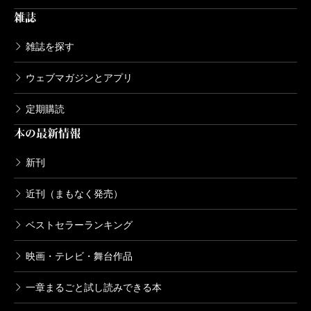
雑誌
小林秀雄全作品 第16集 人間の進歩に
ついて
雑誌を探す
2004/01/09
小林秀雄／著
ウェブマガジンとアプリ
1,760円
定期購読
小林秀雄全作品 第15集 モオツァルト
本の最新情報
2003/12/10
小林秀雄／著
1,760円
新刊
近刊（まもなく発売）
小林秀雄全作品 第14集 無常という事
2003/11/08
ベストセラーランキング
小林秀雄／著
1,870円
映画・テレビ・舞台作品
一章まるごと試し読みできる本
小林秀雄全作品 第13集 歴史と文学
2003/10/10