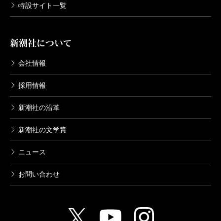
特設サイト一覧
小林秀雄／著
1,760円
新潮社について
小林秀雄全作品 第12集 我が毒
2003/09/10
会社情報
小林秀雄／著
1,980円
採用情報
新潮社の沿革
小林秀雄全作品 第11集 ドストエフス
キイの生活
新潮社の文学賞
2003/08/08
小林秀雄／著
2,200円
ニュース
小林秀雄全作品 第10集 中原中也
お問い合わせ
2003/07/10
小林秀雄／著
1,870円