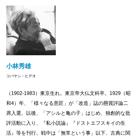
待てよと思った。あれは、砂を山に仕立てたら、自然
にできる曲線ではないのか。そこにデザインの企図を
見る理屈は、案外込み入っている。そんなことを考え
ているうちに、小林秀雄のことを思いだした。
小林は、「見る」という行為の純粋性を、とても大
切にしていたように思う。「美しい花がある。花の美
しさという様なものは無い」という小林の有名な言葉
小林秀雄
がある。「美」という抽象概念に対して、目の前にあ
コバヤシ・ヒデオ
る具体的な花という体験自体を優先させる。もし銀閣
（1902-1983）東京生れ。東京帝大仏文科卒。1929（昭
寺に行くならば、向月台という体験自体を受容するこ
和4）年、「様々なる意匠」が「改造」誌の懸賞評論二
とが重要なのであって、故事来歴、蘊蓄の類はなるべ
席入選。以後、「アシルと亀の子」はじめ、独創的な批
く介入させるべきではない。これは、共感できる考え
評活動に入り、『私小説論』『ドストエフスキイの生
方である。
活』等を刊行。戦中は「無常という事」以下、古典に関
難しいのは、無垢に見ているつもりでいる時も実は