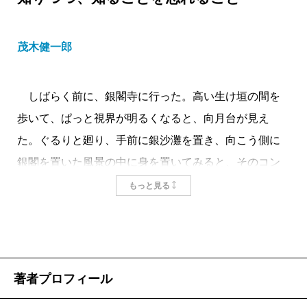
茂木健一郎
しばらく前に、銀閣寺に行った。高い生け垣の間を
歩いて、ぱっと視界が明るくなると、向月台が見え
た。ぐるりと廻り、手前に銀沙灘を置き、向こう側に
銀閣を置いた風景の中に身を置いてみると、そのコン
セプチュアルアートとも言うべきシンプルな幾何学性
もっと見る
の中に、何とも言えぬ味わいがある。
ふと、向月台の斜面に注意が向いた。その優美なラ
インは、ちょっと見ると直線のようだが、実は少し下
側に湾曲している。その湾曲の仕方が実に微妙で、あ
著者プロフィール
あ、よくデザインされているなと思った。それから、