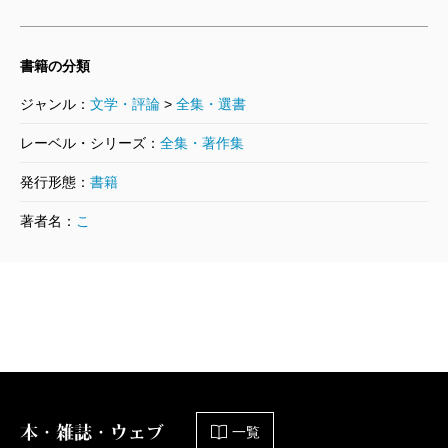
ずに続くことがなければ、生涯に一度も通らなかった
小林秀雄全作品 第24集 考えるヒン
だろう概念空間の場所を通る。これが、文字というメ
ト 下
書籍の分類
ディアを通して先人と対話することの悦びである。
2004/09/10
小林秀雄／著
ジャンル：
文学・評論
>
全集・選書
それにしても、小林秀雄も、もはや「先人」という
2,200円
言葉がふさわしいほど時を隔てた人になってしまっ
レーベル・シリーズ：
全集・著作集
小林秀雄全作品 第23集 考えるヒン
た。今度の全作品には初めて脚注が付く。実際に脚注
発行形態：
書籍
ト 上
が付いた文章を眺めてみると、これこそがまさに「知
2004/08/08
著者名：
こ
小林秀雄／著
りつつ、知ることを忘れる」ことが問題になる場所だ
1,870円
と判る。一番良いのは、一度脚注を読んでそれを忘れ
小林秀雄全作品 第21集 美を求める心
て本文を読むことではないかと思う。文章を読む行為
2004/06/10
における「知りつつ、知ることを忘れる」。小林が何
小林秀雄／著
1,980円
か関係したことを言っていないか気になって、また見
当を付けて読み始めたくなるのである。
小林秀雄全作品 第20集 ゴッホの手紙
本・雑誌・ウェブ
一覧