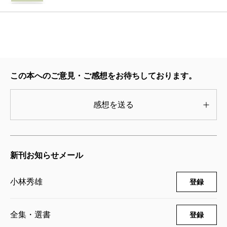
2004/12/29
が、もしそれでも世界を眺めているとすれば、それが
小林秀雄／著
2,200円
「ただ観る」という境地に一番近いのではないか、そ
んなことを考える。
小林秀雄全作品 第27集 本居宣長 上
「感想」はベルグソン哲学を論じた文章だが、この中
2004/12/10
に「単に眼があるから見るのではない、寧ろ、眼があ
この本へのご意見・ご感想をお待ちしております。
小林秀雄／著
2,200円
るにも係はらず、見抜くのである」とある。向月台を
「ただ観る」というのはこのことかとも思う。だとす
感想を送る
小林秀雄全作品 第26集 信ずることと
れば、小林は、知識にとらわれることだけでなく、見
知ること
た目にとらわれることを避けることをも志向していた
2004/11/10
小林秀雄／著
はずだ。「美しい花」というのは、そのイメージその
新刊お知らせメール
1,870円
ものであると同時に、ある種の観念をも指すことにな
小林秀雄
登録
小林秀雄全作品 第25集 人間の建設
る。実は、このような議論は、現代の脳科学の見地か
2004/10/08
らも大変面白いのである。
小林秀雄／著
全集・選書
1,870円
登録
銀閣寺に行くことと小林の文を読むことが日を空け