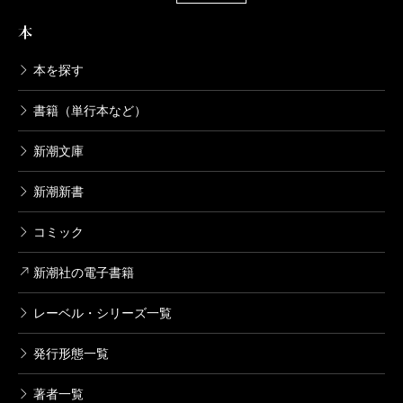
2004/05/08
（もぎ・けんいちろう 脳科学者）
小林秀雄／著
本
1,980円
波 2002年11月号より
本を探す
単行本刊行時掲載
小林秀雄全作品 第19集 真贋
書籍（単行本など）
2004/04/09
小林秀雄／著
1,980円
新潮文庫
新潮新書
小林秀雄全作品 第18集 表現について
2004/03/10
コミック
小林秀雄／著
1,760円
新潮社の電子書籍
レーベル・シリーズ一覧
小林秀雄全作品 第17集 私の人生観
2004/02/08
発行形態一覧
小林秀雄／著
1,870円
著者一覧