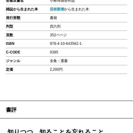
全集双書名
小林秀雄全作品
雑誌から生まれた本
芸術新潮
から生まれた本
発行形態
書籍
判型
四六判
頁数
352ページ
ISBN
978-4-10-643562-1
C-CODE
0395
ジャンル
全集・選書
定価
2,200円
書評
知りつつ、知ることを忘れること