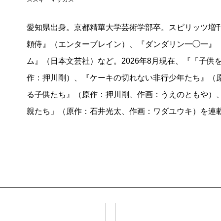
愛知県出身。京都精華大学芸術学部卒。スピリッツ増刊
頼侍』（エンターブレイン）、『ダンダリン一◯一』
ム』（日本文芸社）など。2026年8月現在、『「子
作：押川剛）、『ケーキの切れない非行少年たち』（
る子供たち』（原作：押川剛、作画：うえのともや）、
親たち」（原作：石井光太、作画：ワダユウキ）を連