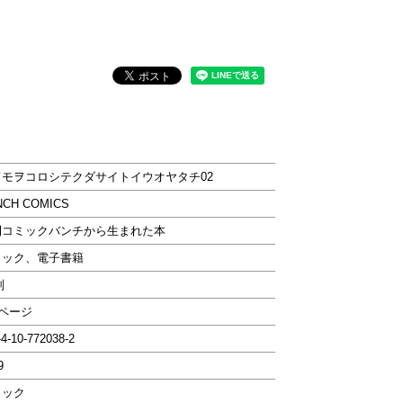
。
ドモヲコロシテクダサイトイウオヤタチ02
NCH COMICS
刊コミックバンチから生まれた本
ミック、電子書籍
判
2ページ
-4-10-772038-2
9
ミック