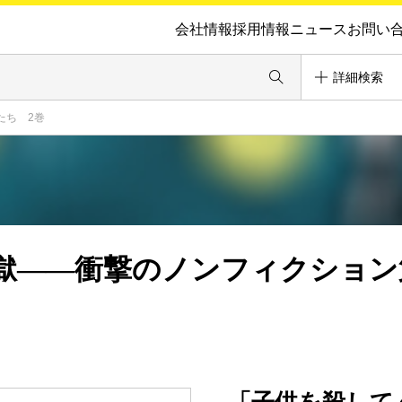
会社情報
採用情報
ニュース
お問い
詳細検索
たち 2巻
獄――衝撃のノンフィクション