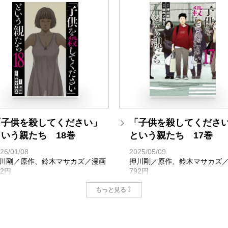
「子供を殺してください」
「子供を殺してくださ
という親たち 18巻
という親たち 17巻
26/01/08
2025/05/09
川剛／原作、鈴木マサカズ／漫画
押川剛／原作、鈴木マサカズ
92円
792円
もっと見る