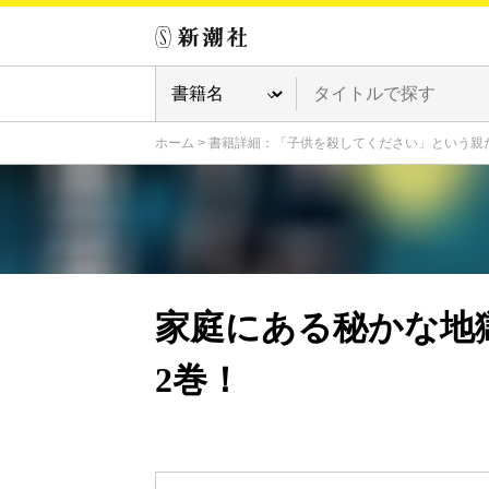
ホーム
>
書籍詳細：「子供を殺してください」という親
家庭にある秘かな地
2巻！