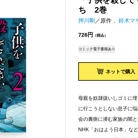
「子供を殺して
ち 2巻
押川剛
／原作 、
鈴木マ
726円
（税込）
コミック
電子書籍あり
ネットで購入
母親を奴隷扱いしゴミに埋
に行こうとしない息子に悩
会の裏側に潜む家族の闇と
NHK「おはよう日本」な