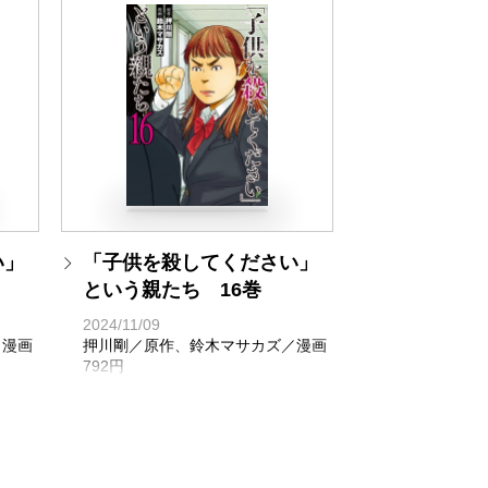
い」
「子供を殺してください」
という親たち 16巻
2024/11/09
／漫画
押川剛／原作、鈴木マサカズ／漫画
792円