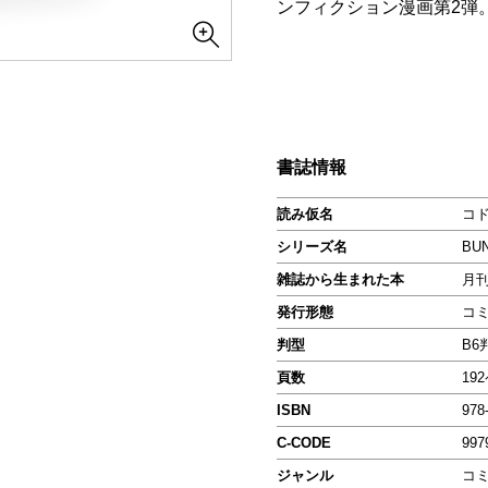
ンフィクション漫画第2弾
書誌情報
読み仮名
コ
シリーズ名
BU
雑誌から生まれた本
月
発行形態
コ
判型
B6
頁数
19
ISBN
978
C-CODE
997
ジャンル
コ