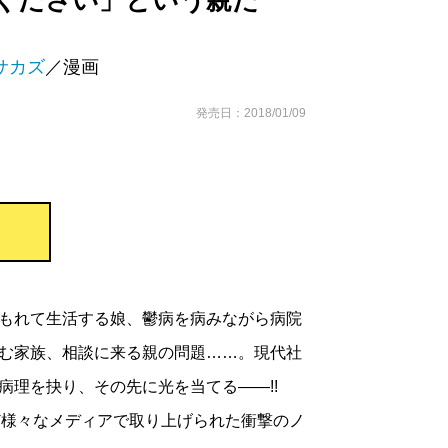
ください」という親た
サカズ
／漫画
発売日：2018/01/09
もれて生活する娘、鬱病を病みながら病院
む家族、相談に来る親の問題……。現代社
病理を抉り、その先に光を当てる――!!
ど様々なメディアで取り上げられた衝撃のノ