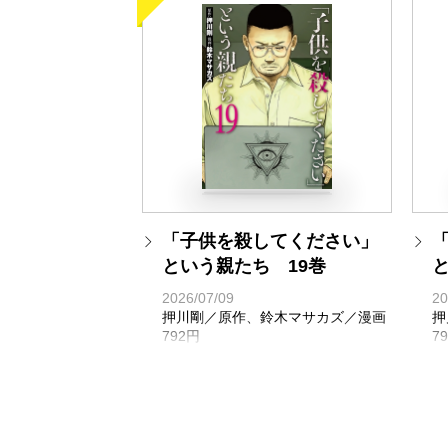
「子供を殺してください」
という親たち 19巻
2026/07/09
20
押川剛／原作、鈴木マサカズ／漫画
押
792円
7