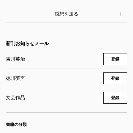
吉川英治／原作、徳川夢声／朗読
3,300円
感想を送る
宮本武蔵名場面集 第一集
2006/08/30
吉川英治／原作、徳川夢声／朗読
新刊お知らせメール
3,300円
吉川英治
登録
徳川夢声
登録
文芸作品
登録
書籍の分類