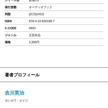
シリーズ名
新潮CD
発行形態
オーディオブック
判型
[2CD]145分
ISBN
978-4-10-830188-7
C-CODE
0893
ジャンル
文芸作品
価格
3,300円
著者プロフィール
吉川英治
ヨシカワ・エイジ