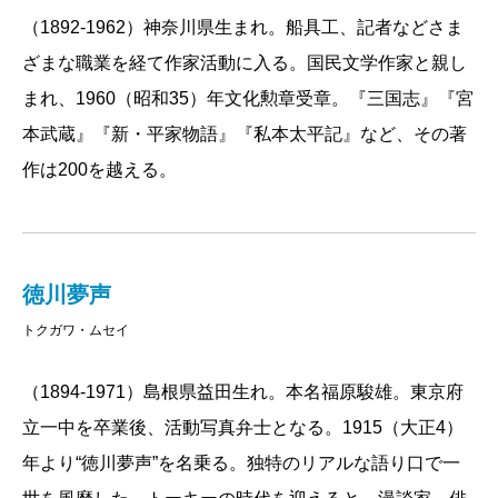
（1892-1962）神奈川県生まれ。船具工、記者などさま
ざまな職業を経て作家活動に入る。国民文学作家と親し
まれ、1960（昭和35）年文化勲章受章。『三国志』『宮
本武蔵』『新・平家物語』『私本太平記』など、その著
作は200を越える。
徳川夢声
トクガワ・ムセイ
（1894-1971）島根県益田生れ。本名福原駿雄。東京府
立一中を卒業後、活動写真弁士となる。1915（大正4）
年より“徳川夢声”を名乗る。独特のリアルな語り口で一