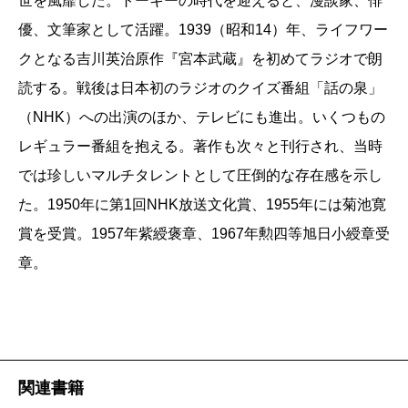
世を風靡した。トーキーの時代を迎えると、漫談家、俳
優、文筆家として活躍。1939（昭和14）年、ライフワー
クとなる吉川英治原作『宮本武蔵』を初めてラジオで朗
読する。戦後は日本初のラジオのクイズ番組「話の泉」
（NHK）への出演のほか、テレビにも進出。いくつもの
レギュラー番組を抱える。著作も次々と刊行され、当時
では珍しいマルチタレントとして圧倒的な存在感を示し
た。1950年に第1回NHK放送文化賞、1955年には菊池寛
賞を受賞。1957年紫綬褒章、1967年勲四等旭日小綬章受
章。
関連書籍