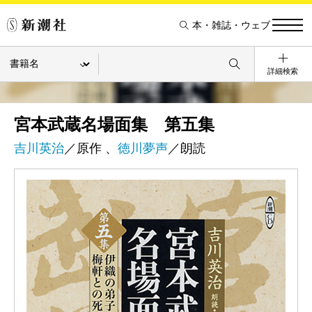
本・雑誌・ウェブ
詳細検索
宮本武蔵名場面集 第五集
吉川英治
／原作 、
徳川夢声
／朗読