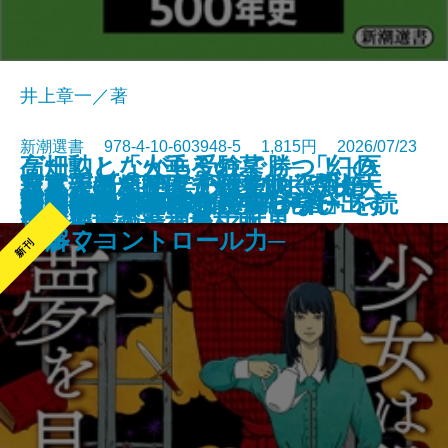
井上章一／著
新潮選書 978-4-10-603948-5 1,815円 2026/07/23
ゲームしながら受験で勝つ！─医
高畑勲と「火垂るの墓」─「幻の
日本人の精神II 「おのずから」
志度寺 千四百年の歴史の玉手箱─
萩尾望都スケッチ画集III─「トー
日本人はなぜ家で靴を脱ぐのか─
写真があってよかった。─森山大
書籍
電子書籍あり
蕪村─「日常の美」の発見者─
若冲、川を下る
水平と垂直
はじまりのスープ、夏ゼリー
おにがわらう
ローマ物語
少女は殺人の夢を見る
師が教える子どもが自ら学び出す
丹心／まごころ
夏帆─The Tale of KAHO─
朱天の都
おつむの良い子は長居しない
脚本」と「7冊の構想ノート」を読
ハロー、ベイビー
文藝年鑑 2026
の歴史意識
四国霊場八十六番札所─
マの心臓」とドラマ世界─
土足禁止の精神史─
道伝─
セルフコントロール力─
み解く─
新刊