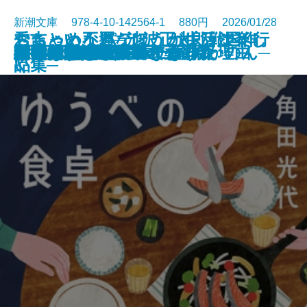
新潮文庫 978-4-10-142564-1 880円 2026/01/28
ちょっと不運なほうが生活は楽し
おちゃめなパティ、カレッジへ行
秀吉という男─池波正太郎戦国作
わたしたちが泥棒になった理由
こんな感じで書いてます
ラザロの迷宮
悪党たちのシチュー
猫の神隠し 幽世の薬剤師
忘らるる惑星
8月31日の初恋
雫の街─家裁調査官・庵原かのん─
ゆうべの食卓
神獣夢望伝
水谷豊 自伝
野獣死すべし
ジャックポット
判事の殺人リスト〔上〕
判事の殺人リスト〔下〕
彼女の思い出／逆さまの森
君を狂気と呼ぶのなら
文庫
電子書籍あり
い
く
品集─