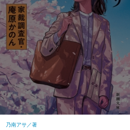
乃南アサ／著