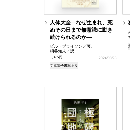
人体大全―なぜ生まれ、死
ぬその日まで無意識に動き
続けられるのか―
ビル・ブライソン／著、
桐谷知未／訳
1,375円
2024/08/28
文庫
電子書籍あり