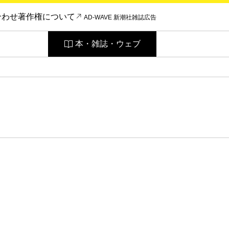
合わせ
著作権について
AD-WAVE 新潮社雑誌広告
本・雑誌・ウェブ