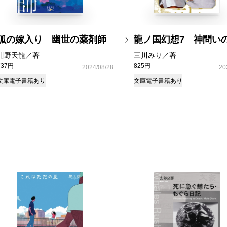
狐の嫁入り 幽世の薬剤師
龍ノ国幻想7 神問い
紺野天龍／著
三川みり／著
737円
825円
2024/08/28
20
文庫
電子書籍あり
文庫
電子書籍あり