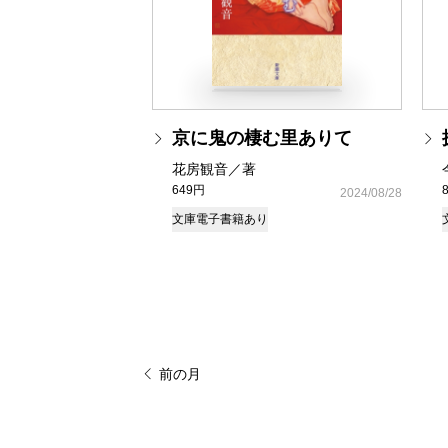
京に鬼の棲む里ありて
花房観音／著
649円
2024/08/28
文庫
電子書籍あり
前の月