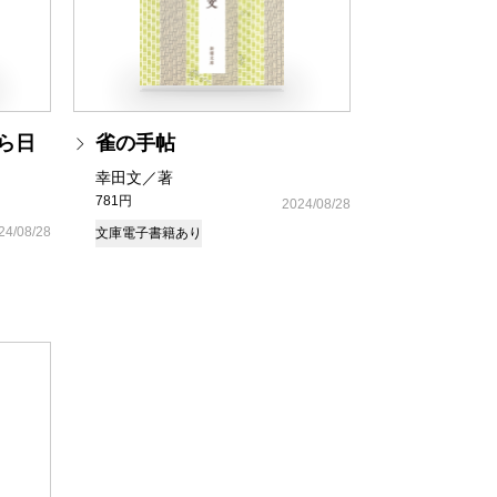
ら日
雀の手帖
幸田文／著
781円
2024/08/28
24/08/28
文庫
電子書籍あり