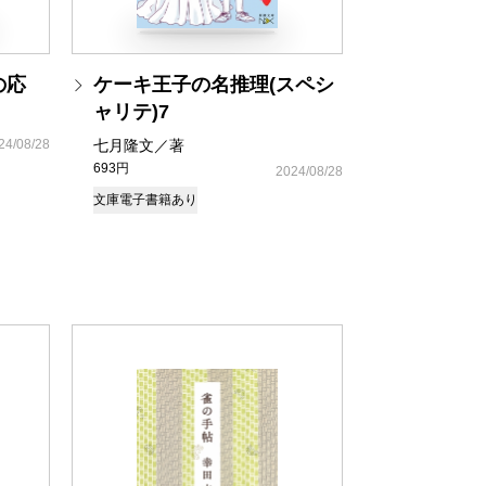
の応
ケーキ王子の名推理(スペシ
ャリテ)7
24/08/28
七月隆文／著
693円
2024/08/28
文庫
電子書籍あり