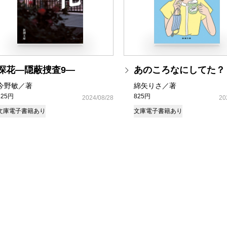
探花―隠蔽捜査9―
あのころなにしてた？
今野敏／著
綿矢りさ／著
825円
825円
2024/08/28
20
文庫
電子書籍あり
文庫
電子書籍あり