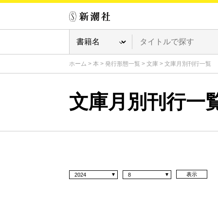
ホーム
>
本
>
発行形態一覧
>
文庫
>
文庫月別刊行一覧
文庫月別刊行一
表示
2024
8