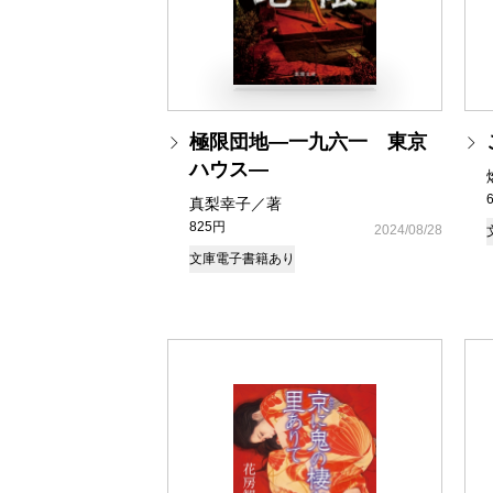
極限団地―一九六一 東京
ハウス―
真梨幸子／著
825円
2024/08/28
文庫
電子書籍あり