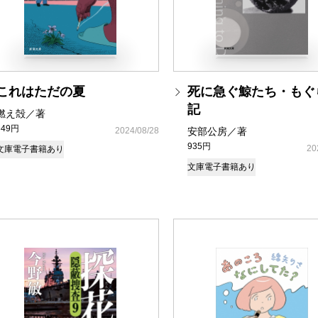
これはただの夏
死に急ぐ鯨たち・もぐ
記
燃え殻／著
649円
2024/08/28
安部公房／著
935円
20
文庫
電子書籍あり
文庫
電子書籍あり