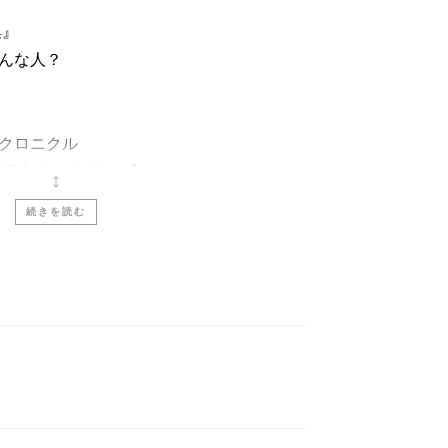
集』
んな人？
クロニクル
行記念インタビュー】
を見よ。
続きを読む
に浸っていく
表して
／「笑い」というチョコレート