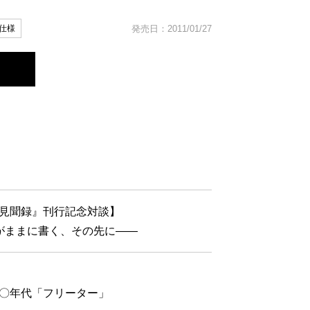
仕様
発売日：2011/01/27
見聞録』刊行記念対談】
がままに書く、その先に――
〇年代「フリーター」