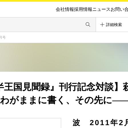
会社情報
採用情報
ニュース
お問い
詳細検索
月号
半王国見聞録』刊行記念対談】
／わがままに書く、その先に―
波 2011年2