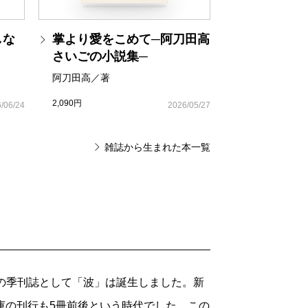
う 第9回
0回
しな
掌より愛をこめて─阿刀田高
人 第14回
さいごの小説集─
ン、偏愛レビュー 第11回
阿刀田高／著
た殺人者たち 第9回
2,090円
/06/24
2026/05/27
刊案内 編集長から
雑誌から生まれた本一覧
0円の季刊誌として「波」は誕生しました。新
庫の刊行も5冊前後という時代でした。この