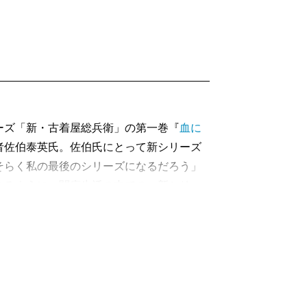
まんだら（上・下）』
素晴らしさ
『都会と犬ども』『世界終末戦争』『若い
存する小説空間
ーズ「新・古着屋総兵衛」の第一巻『
血に
者佐伯泰英氏。佐伯氏にとって新シリーズ
国の常識』
そらく私の最後のシリーズになるだろう」
視点
あるように、闘病生活の中での、新シリー
刊とりあたまニュース―最強コンビ結成！編
古着問屋の大店の主人にして、影の旗本
不在に慌てふためく番頭たちにつぶやくの
ぬ最凶コンビ
絶え、傍系の血縁者は、放蕩無頼のやくざ
団鳶沢一族の血が途絶えてしまう……。本
呼ばれた俳人を追って―』
がどのように受け継ぐのか。血湧き肉躍る