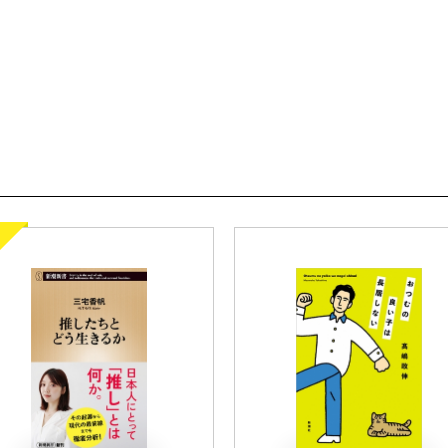
【特別対談】児玉 清×佐
代小説だ。
第23回日本ファンタジー
コラム
とんぼの本編集部通信
「考える人」─都心のパワ
三橋曉の海外エンタ三つ巴
連載
阿部和重／幼少の帝国 成
吉川 潮／
【対談】
寿限無
片山杜秀／未完のファシズ
三田 完／モーニングサー