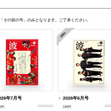
川村蘭太／俳句の「魔」を
時代小説になっています。また、佐伯氏によれば、こ
ーワードになっていくだろうとのことです。
大井 玄『人間の往生―看
本シリーズの時代設定は、享和二（一八〇二）年です
「その前の号」のみとなります。ご了承ください。
大井 玄／人生を降る道程
代目総兵衛の活躍を描いているのが「古着屋総兵衛影
加筆修正し、決定版として新潮文庫で順次刊行してい
品切れ
今野 浩『工学部ヒラノ教
ーズの第一巻『
死闘
』、第二巻『
異心
』は、『血に非
井上章一／ふるさとを、遠
◇第一四四回芥川賞（主催・日本文学振興会）が、朝
役列車」の両作に決定しました。単行本『
きことわ
』
岩田健太郎『「患者様」が
売中です。（『苦役列車』の定価は一五七五円から一
内田 樹／「現場の人」の
になりました）
ラグラム・ラジャン『フォ
を再び招く―』
滝田洋一／暖かで穏健な懐
026年7月号
2026年6月号
2026/06/29
2026
00円
100円
［佐伯泰英◎新シリーズ「