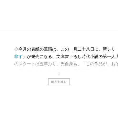
田辺聖子『田辺聖子の古典
俵 万智／田辺マジックの
マリオ・バルガス=リョサ
小説家に宛てた手紙』
木村榮一／文明と野蛮の共
◇今月の表紙の筆蹟は、この一月二十八日に、新シリ
非ず
』が発売になる、文庫書下ろし時代小説の第一人
宮崎正弘『オレ様国家・中
のスタートは五年ぶり。氏自身も、「この作品が、お
高山正之／冷静な観察者の
と語っています。今月号掲載の児玉清氏との対談にも
ズ執筆となりました。
続きを読む
西原理恵子・佐藤 優『週
第一巻のタイトルである「血に非ず」。大黒屋という
―』
である鳶沢総兵衛の九代目が死の床にあって、跡継ぎ
池上 彰／最強コンビなら
が、この「血に非ず」という言葉です。直系の血が途
者、このままでは神君家康公の密命による影の武闘集
川村蘭太『しづ子―娼婦と
シリーズの主人公となるであろう十代目総兵衛は、誰