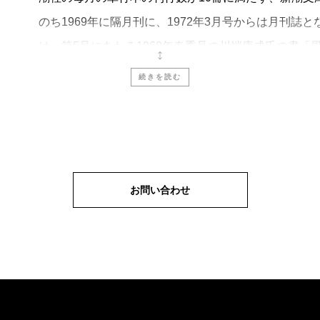
のち1969年に隔月刊に、1972年3月号からは月刊
は、第5号にあたる1968年春季号の川端康成氏の書「
続きを読む
創刊号の目次を覗いてみると、巻頭がインタビュー「
峰』を刊行したばかりの北杜夫氏。そして福田恆存氏
では小林秀雄、福原麟太郎、円地文子、野間宏、中島
が執筆しています。次は大江健三郎氏のエッセイで、
お問い合わせ
氏がカポーティの『冷血』を、小松伸六氏が有吉佐和
す。
創刊から55年を越え、2023（令和5）年4月号で通
ブックガイド誌としての情報発信はもちろんのことで
ーが誕生しています。安部公房『笑う月』、遠藤周作