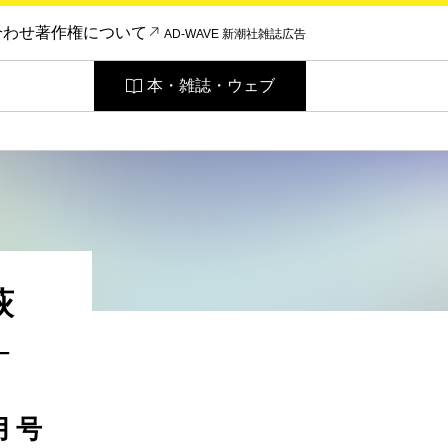
合わせ
著作権について
AD-WAVE 新潮社雑誌広告
本・雑誌・ウェブ
萩
―
月号