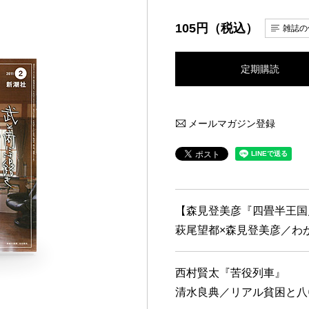
105円（税込）
雑誌の
定期購読
メールマガジン登録
【森見登美彦『四畳半王国
萩尾望都×森見登美彦／わ
西村賢太『苦役列車』
清水良典／リアル貧困と八