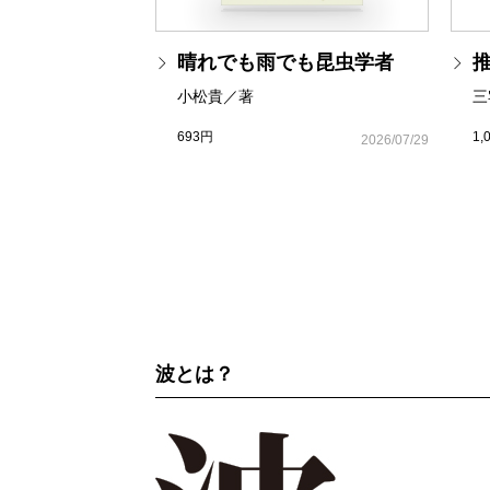
晴れでも雨でも昆虫学者
小松貴／著
三
693円
1,
2026/07/29
波とは？