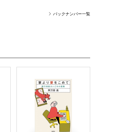
伯泰英／古着屋総兵衛は、なんとも贅沢な時
バックナンバー一覧
ノベル大賞作品募集
ースポット
熟を拒否する日本人 第3回
の言い分 桂あやめ（後篇）
ム 第5回
ビス 第6回