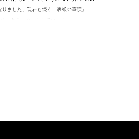
誌となりました。現在も続く「表紙の筆蹟」
風雨」からスタートしています。
作家の秘密」で、新作『白きたおやかな
のエッセイがあって、続く「最近の一冊」
河太郎、吉田秀和、原卓也といった顔触れ
続いての「ブックガイド」欄では、江藤淳
子氏の『華岡青洲の妻』を論評していま
巻640号を迎えました。〈本好き〉のための
すが、「波」連載からは数々のベストセラ
『イエスの生涯』、三浦哲郎『木馬の騎