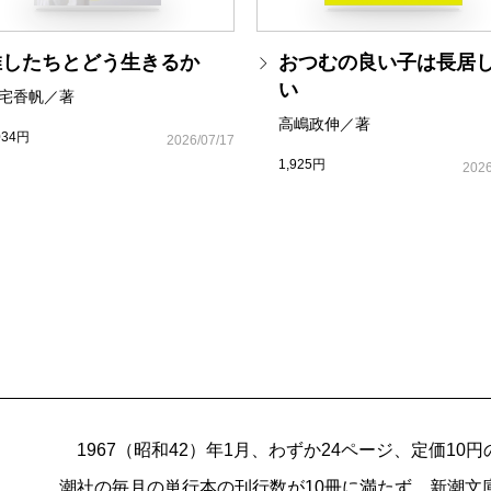
小林朋道／ヒト、動物に会
蓮池 薫／拉致と決断 第1
推したちとどう生きるか
おつむの良い子は長居
山折哲雄／長谷川伸と日本
い
宅香帆／著
瀧井朝世／サイン、コサイ
高嶋政伸／著
佐木隆三／わたしが出会っ
034円
2026/07/17
1,925円
2026
編集室だより 新潮社の新
1967（昭和42）年1月、わずか24ページ、定価1
潮社の毎月の単行本の刊行数が10冊に満たず、新潮文