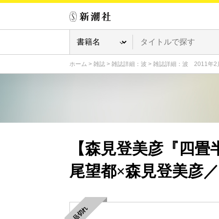
ホーム
>
雑誌
>
雑誌詳細：波
>
雑誌詳細：波 2011年2
【森見登美彦『四畳
尾望都×森見登美彦
品切れ