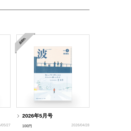
武器にした女
の「血に非ず」は、シリーズ全体を貫くキ
取りの医師が考える―』（新潮新書）
が、この百年ほど前、元禄・宝永期の六
にて
始末」シリーズ（全十一巻）です。大幅に
く予定です。「古着屋総兵衛影始末」シリ
品切れ
授』
ず』と同じく一月二十八日発売です。
きにありてふりかえる
吹真理子氏「きことわ」、西村賢太氏「苦
、『
苦役列車
』は、それぞれ、小社より発
医療を壊す』（新潮選書）
二六〇円に、発売日は一月二十六日に変更
共通点
ールト・ラインズ―「大断層」が金融危機
疑の眼
2026年5月号
/05/27
2026/04/28
100円
新・古着屋総兵衛」刊行開始記念］