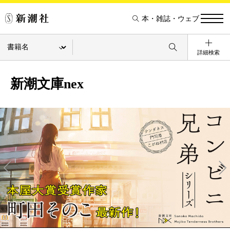
本・雑誌・ウェブ
詳細検索
新潮文庫nex
Pre
Ne
v
xt