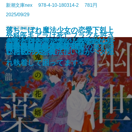
新潮文庫nex 978-4-10-180314-2 781円
2025/09/29
落ちこぼれ魔法少女の恋愛下剋上
文庫
電子書籍あり
外科医キアラは死亡フラグを許さ
コンビニ兄弟5─テンダネス門司港
このクリニックはつぶれます！2
さよならの言い方なんて知らな
─魔法学校のワケあり劣等生なの
おとどけものです。─あなたに届
デス・ストランディング2─オン・
忘らるる惑星
8月31日の初恋
君を狂気と呼ぶのなら
アルネの事件簿─Strange life─
美しい探偵に必要な殺人
僕の青春をクイズに捧ぐ
巫女は月夜に殺される
ない─死人だらけのシナリオは、
鬼の花婿 幽世の薬剤師
蜘蛛屋敷の殺人
龍ノ国幻想8 呱呱の声
記憶の鍵盤
町内会死者蘇生事件
あやかしの仇討ち 幽世の薬剤師
こがね村店─
─医療コンサル高柴一香の診断─
い。10
に稀代の天才魔法使い様がベタ惚
いた6つの恐怖─
ザ・ビーチ─
前世の知識で書きかえます─
れ執着して困ってます─