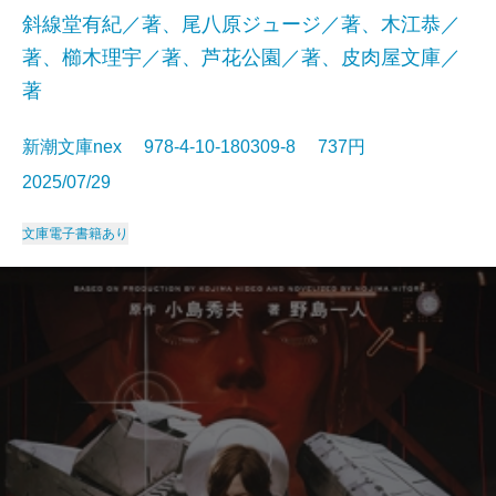
斜線堂有紀／著、尾八原ジュージ／著、木江恭／
著、櫛木理宇／著、芦花公園／著、皮肉屋文庫／
著
新潮文庫nex 978-4-10-180309-8 737円
2025/07/29
文庫
電子書籍あり