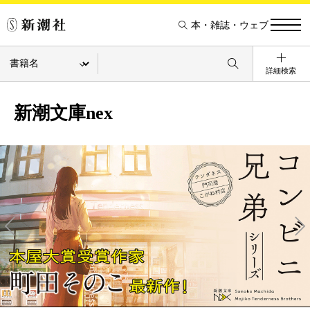
本・雑誌・ウェブ
詳細検索
新潮文庫nex
Pre
Ne
v
xt