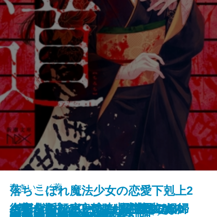
森きいこ／著
落ちこぼれ魔法少女の恋愛下剋上2
さよならの言い方なんて知らな
〈完全版〉JKハルは異世界で娼婦
バイ・タイム─整時士佐藤スバル
─魔法学校のワケあり劣等生なの
街角ハルシネーション─探偵AIの
〈完全版〉JKハルは異世界で娼婦
名探偵の顔が良い2―謎解きはジ
新潮文庫nex 978-4-10-180331-9 737円