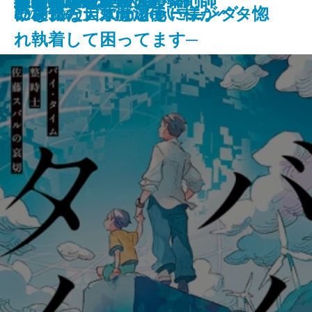
龍ノ国幻想9 天恵の命
神と王1 亡国の書
人魚屋敷の殺人
その他の危険
人喰いパンダ殺人事件
聖女が、壺
龍の隠し子 幽世の薬剤師
血道
聖女の、遺産
重力アルケミック
最後の魔法
文豪の花嫁
猫の神隠し 幽世の薬剤師
い。11
になった summer
の哀切─
に稀代の天才魔法使い様がベタ惚
リアル・ディープラーニング─
になった
ャンクな自炊とともに―
2026/05/28
れ執着して困ってます─