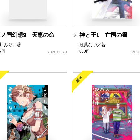
龍ノ国幻想9 天恵の命
神と王1 亡国の書
川みり／著
浅葉なつ／著
37円
880円
2026/08/28
2026
新刊