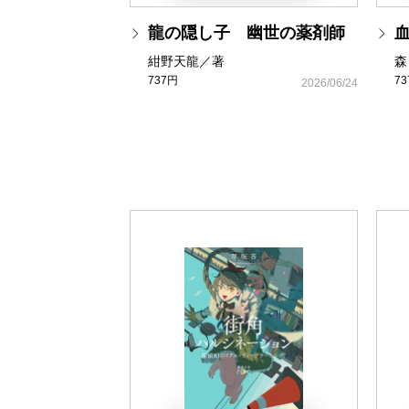
龍の隠し子 幽世の薬剤師
紺野天龍／著
森
737円
7
2026/06/24