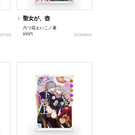
聖女が、壺
六つ花えいこ／著
935円
/07/29
2026/06/24