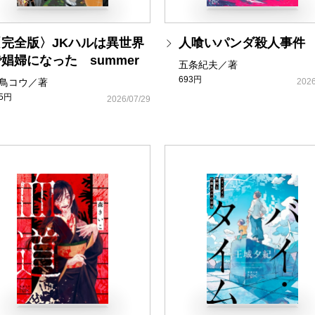
〈完全版〉JKハルは異世界
人喰いパンダ殺人事件
娼婦になった summer
五条紀夫／著
693円
鳥コウ／著
2026
25円
2026/07/29