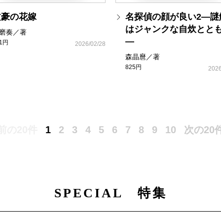
文豪の花嫁
名探偵の顔が良い2―謎
はジャンクな自炊とと
磨奏／著
―
81円
2026/02/28
森晶麿／著
825円
2026
前の20件
1
2
3
4
5
6
7
8
9
10
次の20
SPECIAL 特集