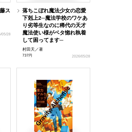
藤ス
落ちこぼれ魔法少女の恋愛
下剋上2─魔法学校のワケあ
り劣等生なのに稀代の天才
魔法使い様がベタ惚れ執着
/05/28
して困ってます─
村田天／著
737円
2026/05/28