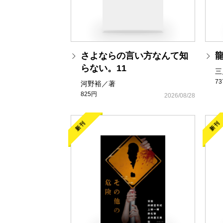
さよならの言い方なんて知
らない。11
三
7
河野裕／著
825円
2026/08/28
新刊
新刊