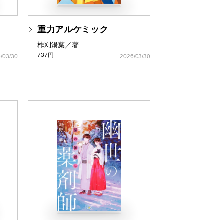
重力アルケミック
柞刈湯葉／著
737円
/03/30
2026/03/30