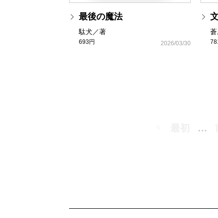
最後の魔法
駄犬／著
蒼
693円
7
2026/03/30
最初
…