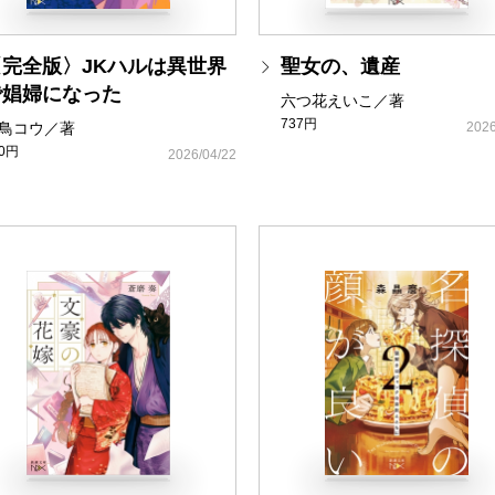
〈完全版〉JKハルは異世界
聖女の、遺産
で娼婦になった
六つ花えいこ／著
737円
鳥コウ／著
2026
80円
2026/04/22