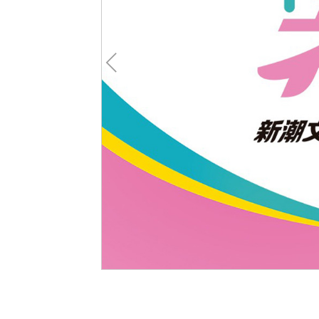
Pre
v