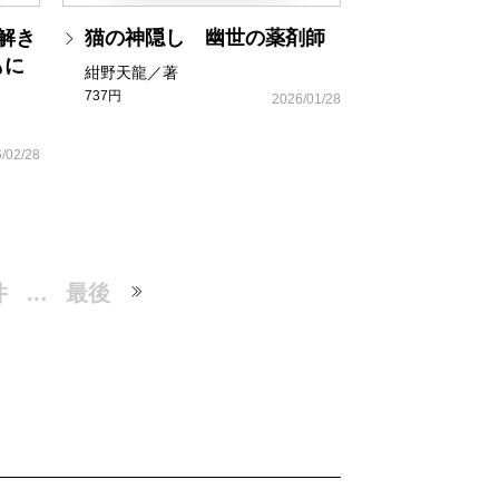
解き
猫の神隠し 幽世の薬剤師
もに
紺野天龍／著
737円
2026/01/28
/02/28
件
…
最後