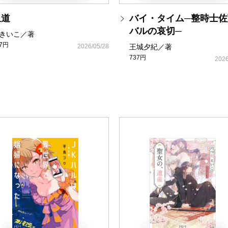
血道
バイ・タイム─整時士佐
バルの哀切─
きいこ／著
37円
2026/05/28
王城夕紀／著
737円
2026