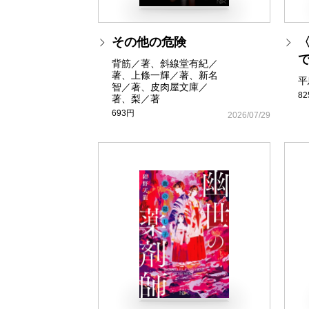
その他の危険
で
背筋／著、斜線堂有紀／
著、上條一輝／著、新名
平
智／著、皮肉屋文庫／
8
著、梨／著
693円
2026/07/29