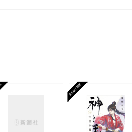
売
まもなく発売