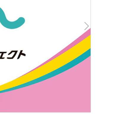
Nex
t