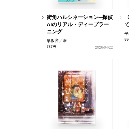
街角ハルシネーション─探偵
AIのリアル・ディープラー
ニング─
平
8
早坂吝／著
737円
2026/04/22