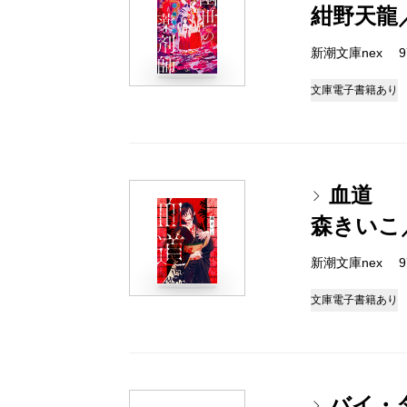
紺野天龍
新潮文庫nex 978
文庫
電子書籍あり
血道
森きいこ
新潮文庫nex 978
文庫
電子書籍あり
バイ・