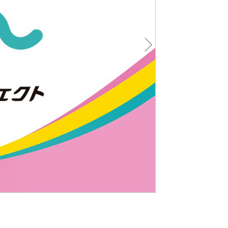
Nex
t