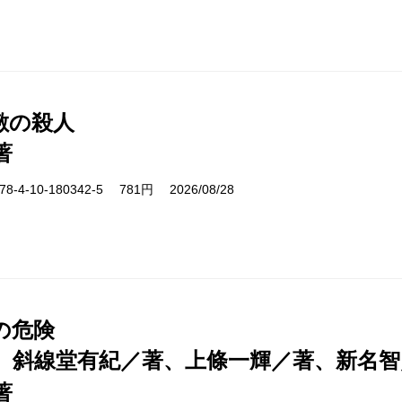
敷の殺人
著
-4-10-180342-5 781円 2026/08/28
の危険
、斜線堂有紀／著、上條一輝／著、新名智
著