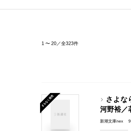
1 〜 20／全323件
まもなく発売
さよな
河野裕／
新潮文庫nex 978