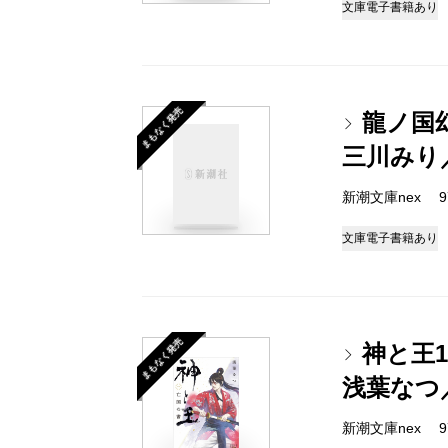
文庫
電子書籍あり
まもなく発売
龍ノ国
三川みり
新潮文庫nex 978
文庫
電子書籍あり
まもなく発売
神と王
浅葉なつ
新潮文庫nex 978