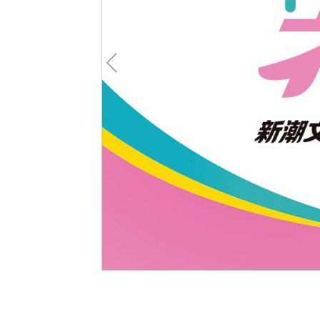
Pre
v