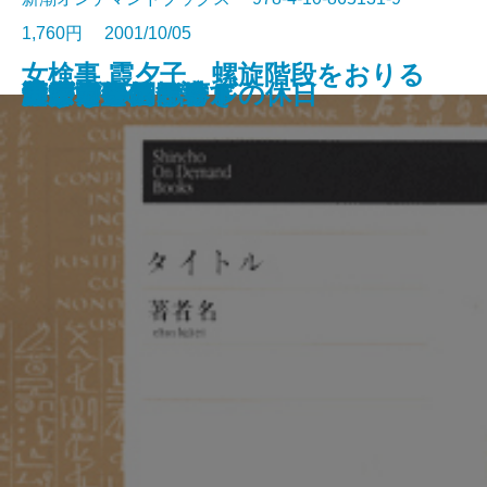
1,760円 2001/10/05
女検事 霞夕子 螺旋階段をおりる
魚河岸ものがたり
恋紅
蔭桔梗
ベティさんの庭
あの夕陽
過越しの祭
紅い陽炎
遠くの声を捜して
リチャード二世
みずうみ
片恋・ファウスト
愛について
炉ばたのこおろぎ
田舎司祭の日記
江戸群盗伝
遥かなインパール
いつもと同じ春
東京カウボーイ
リンゴォ・キッドの休日
男