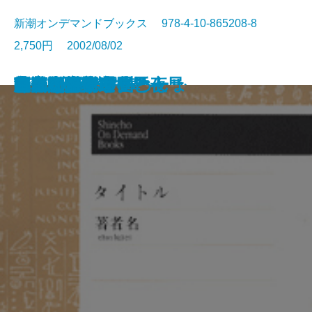
新潮オンデマンドブックス 978-4-10-865208-8
2,750円 2002/08/02
アメリカン・スクール
人生の棋譜 この一局
三島由紀夫の世界
多甚古村
小説日本芸譚
埋もれた日本
新しい天体
テーブルの雲
ドン松五郎の生活
真夜中のサーカス
南蛮阿房第2列車
良友・悪友
鴎外 闘う家長
夢みる少年の昼と夜
風車小屋便り
おねえさんといっしょ
くれない
愁月記
南蛮阿房列車
コメの話