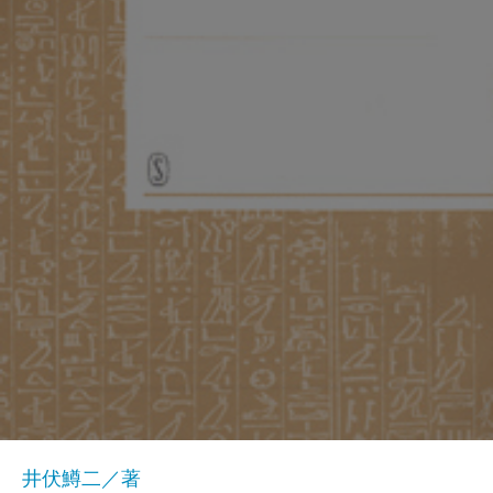
井伏鱒二／著