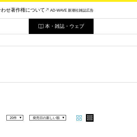
合わせ
著作権について
AD-WAVE 新潮社雑誌広告
本・雑誌・ウェブ
20件
発売日の新しい順