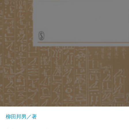
柳田邦男／著