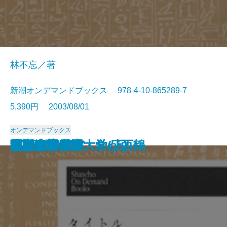
林不忘／著
新潮オンデマンドブックス 978-4-10-865289-7
5,390円 2003/08/01
オンデマンドブックス
姿三四郎(下)
丹下左膳(四)
結婚します
火の島
事実の読み方
重い歳月
江戸三尺の空
東京牛乳物語
姿三四郎(中)
丹下左膳(三)
ヴァージニア
魚影の群れ
けっぱり先生
菊慈童
小説東京帝国大学(上)
小説東京帝国大学(下)
姿三四郎(上)
元禄流行作家 わが西鶴
顔(上)
顔(下)