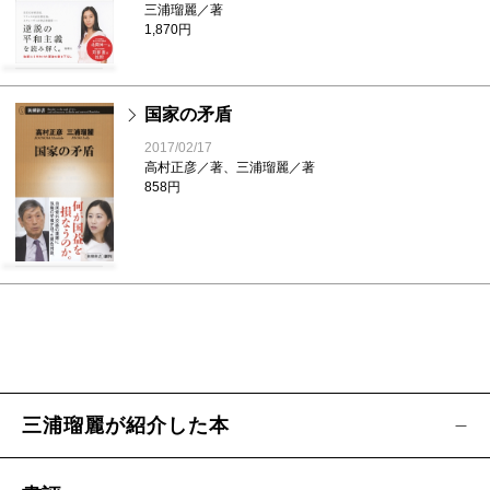
三浦瑠麗／著
1,870円
国家の矛盾
2017/02/17
高村正彦／著、三浦瑠麗／著
858円
三浦瑠麗が紹介した本