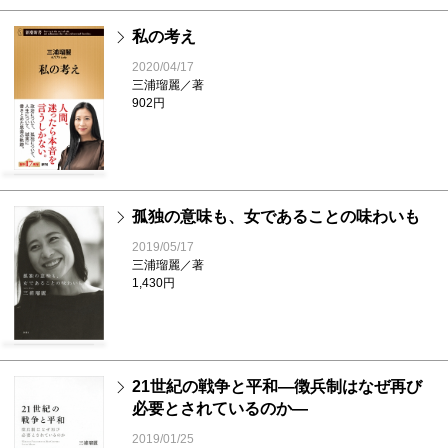
私の考え
2020/04/17
三浦瑠麗／著
902円
孤独の意味も、女であることの味わいも
2019/05/17
三浦瑠麗／著
1,430円
21世紀の戦争と平和―徴兵制はなぜ再び
必要とされているのか―
2019/01/25