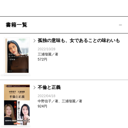
書籍一覧
孤独の意味も、女であることの味わいも
2022/10/28
三浦瑠麗／著
572円
不倫と正義
2022/04/18
中野信子／著、三浦瑠麗／著
924円