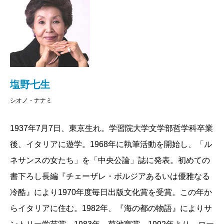
わけだけれど、まあ一人くらいはクン付けで呼ぶ人が
すか。
間的なものである」と言っている。
いたっていいじゃないですか。
自己・自国ファーストの蔓延で、やや分裂ぎみの現
世界だが、アレクサンダー・シーザー・ナポレオン
塩野
これまでも一作ごと、「やった！」という感じ
――親子というほどには離れていないし、弟にしては
（＝クラウゼヴィッツ）に通ずるこの正道に戻るべき
で書いてきましたけれど、今度も「終わった！」とい
離れている年齢という間柄です。編集者とはいかにあ
とき
秋
なのであろう。無論、「哲人王」も「真の民主主
う、ただそれだけです。あんまり私、過去は振り返ら
塩野七生
るべきかをずいぶん教えられたと思います。当時は
義」もあり得ないが、「無政府主義」・「一国平和主
ないので。振り返るほどの過去でもないし……。
シオノ・ナナミ
「新潮45＋」という雑誌の編集部にいたのですが、初
義」はもっとあり得ない時代なのである。
めて受け持ったのが塩野さんの『
サイレント・マイノ
著者は都立日比谷高校で私と同じ一年生であったら
1937年7月7日、東京生れ。学習院大学文学部哲学科卒業
――長大なマラソンを走り続けてきたみたいなもので
リティ
』という連載コラム（現在は
新潮文庫
刊）。こ
しい。そのことは後に知ったことで、私は当時の「地
後、イタリアに遊学。1968年に執筆活動を開始し、「ル
すよ。
の連載で私は大ミステイクをしているんです。1983年3
中海を夢見る乙女」を全く知らない。当然、進学校の
ネサンスの女たち」を「中央公論」誌に発表。初めての
月のことですが。覚えていらっしゃいますか。
「落ちこぼれ」であった私を著者も知らなかったであ
書下ろし長編『チェーザレ・ボルジアあるいは優雅なる
塩野
まあ、そうかもしれません。誰も走らない道
ろう。アレクサンダーという今に影響を残す歴史上の
冷酷』により1970年度毎日出版文化賞を受賞。この年か
を。
塩野
そんなこともあったわね。
人物について、本書を通じ軍事・政治・人間に亘る
らイタリアに住む。1982年、『海の都の物語』によりサ
「夢と現実」を語り合えたことは幸運であり光栄であ