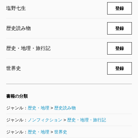
ー展がローマに巡回してきて、それを昼下がりに見た
い」って。
塩野七生
登録
んです。「イッソスの会戦」に代表される有名な戦闘
を再現したミニチュアなんかを見ていて、「書け
塩野
そうそう。でも会ってみるとけっこういろいろ
歴史読み物
登録
る！」と思った。「書きたい！」と。カエサルは「成
話してくれたじゃない。
熟した天才」でした。そのカエサルを書き終えた時だ
歴史・地理・旅行記
登録
からこそ、「未完の大器」だった男を書きたい、書け
――後藤田さんがこんなに自分自身のことをあけすけ
ると思ったんです。
世界史
登録
に語ったのは珍しいと思います。
――カエサルを書き終えた頃となると二十二年前です
塩野
「新潮45＋」ではほかにも対談をしたと思うん
ね。
書籍の分類
ですが。
ジャンル：
歴史・地理
>
歴史読み物
塩野
アレクサンダーという男は西洋史最大のスター
ジャンル：
ノンフィクション
>
歴史・地理・旅行記
――そうです。当時の市民運動のプリンスだった江田
の一人です。ヨーロッパ人であれば誰でも彼のことを
ジャンル：
歴史・地理
>
世界史
五月氏と共産党の法律顧問だった弁護士の石島泰氏。
知っている。それは彼が「永遠の青春」、その象徴だ