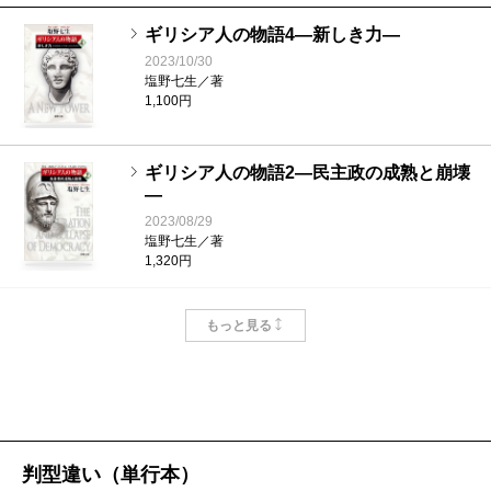
して、これ以上はもう待てないというところまで持っ
方が正しいに違いないと思いこんでしまったのです。
ギリシア人の物語4―新しき力―
ていくわけ。カエサルについて書こうかなと思ってい
国際電話をかければいいんだけれど、通信事情が今ほ
2023/10/30
たときなんて、カエサルの名前を耳にするだけで気分
塩野七生／著
どよくない時代のことです。塩野さんも国際郵便で原
1,100円
が昂ぶりました。そこまで行って、ようやく書ける。
稿を送ってくれていた。ファックスさえもまだない。
ずいぶん時間はかかりましたけれど、それでもきちん
ギリシア人の物語2―民主政の成熟と崩壊
と書いたでしょう？ 私、自分の人生はね、あんまり
―
塩野
「凡なる頭脳で非凡なる文章を直すな」って怒
オーガナイズできないの。なんだか散らかった人生で
2023/08/29
ったわね（笑）。でも喧嘩は一度もしなかった。
塩野七生／著
す。でも仕事はオーガナイズする。もう二十数年前の
1,320円
ことだと思いますが、アレクサンダーを「書ける！」
――そうなんです。塩野さんはあまり怒りが長続きし
ギリシア人の物語1―民主政のはじまり―
と思って、それからアカレツァーレ、愛撫してきた。
もっと見る
2023/07/28
ない方なので（笑）、その大失敗をした後にも、いろ
愛撫はするけれども、ベッドインまではしていないと
塩野七生／著
1,210円
いろと面白い仕事をしていただきました。まずは
中曽
いう感じでね（笑）。
根
内閣の官房長官だった
後藤田正晴
氏に二人で会いに
行って単独インタビューをしているんですね。後藤田
――ベッドインするまでに二十数年もかけたわけです
判型違い（単行本）
さんは新聞の記者会見には応じるけれど、個別の対談