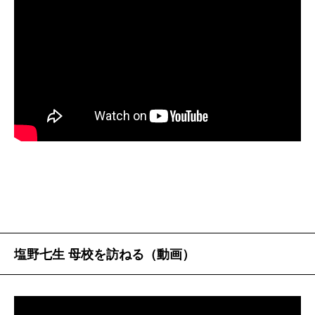
めて塩野さんと仕事をしたのは二十八歳のとき、三十
女が登場するわけですが、その三人目「カテリーナ・
百両あった戦車定数は三百両に削減されている。本腰
五年前ということになります。
スフォルツァ」の原稿を編集部に渡したところ、長い
に使う戦車が無くなった以上、前捌き用の戦車・装甲
というので粕谷さんが二回に分けて掲載した。それで
車を増加し偵察警戒部隊を強化しようと機甲隊の後輩
塩野
聞き手があなたでなければ言葉を選ぶところで
私が「あれは分断されたら困る」と抗議したら、
たちが努力し、それが近く実現されると聞く。米軍で
すが、今日はちょっとしゃべりすぎちゃうかもね。そ
「『中央公論』は原稿用紙にすれば全部で一千五百枚
は三十年も前に空中騎兵と装甲騎兵のコンビが確立さ
れにしても三十五年ですか。ずいぶんうまいこと続い
ぐらいだが、君の一篇は百五十枚もある。君に雑誌の
れているのに、遅きに失した話だが先ずは一歩前進で
たわね。喧嘩もせずに。
十分の一をやるわけにはいかない。自分を中心にして
ある。そして逆に、自衛隊の本腰の弱体化が問題とな
世界が回っていると思ってはいけないよ」なんて叱ら
る。
れました。はじめはそういう編集者たちと仕事をして
――どうしてでしょうね。私も至らないことがずいぶ
アレクサンダーの騎兵隊の隣にはいつも父フィリッ
いた。そしたら、その人たちが全員なぜか同じ時期に
んありましたが。
ポス二世が錬成した精強な歩兵（人数的には常に主
社長になったり、偉くなったりしたものだから、各社
力）がいて、その歩兵との協力の下に騎兵が「寡を以
塩野七生 母校を訪ねる（動画）
とも若いのが担当になったというわけ。その中の一人
て衆に勝つ」決め手となり得たのである。アレクサン
塩野
私が外国にいたからよ。あんまり会わなかった
があなたなんだけれど、困っちゃったわよね。
ダー自身が優れた歩兵であったことも忘れてはならな
っていうだけ（笑）。喧嘩もせず、非常にいい距離感
い。
で仕事をしながら、この三十五年を過ごしてきたわけ