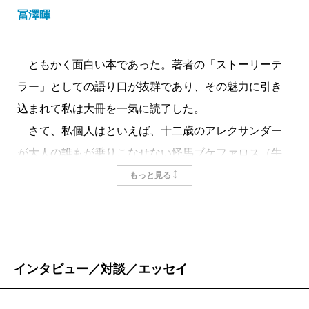
冨澤暉
ともかく面白い本であった。著者の「ストーリーテ
ラー」としての語り口が抜群であり、その魅力に引き
込まれて私は大冊を一気に読了した。
さて、私個人はといえば、十二歳のアレクサンダー
が大人の誰もが乗りこなせない怪馬ブケファロス（牛
の頭の意）を見事に統御し、その馬と最後のヒダスペ
もっと見る
ス会戦（二十九歳）まで共に戦い一度も負けなかった
というところに最も感動した。やはり大王の武人とし
ての本質は戦場に機動をもたらす「騎兵」であり、し
かも短命ながら極めて運の良い人であったということ
インタビュー／対談／エッセイ
が、元自衛隊機甲隊員、即ち騎兵の末裔と自負する私
を虜にしたのである。