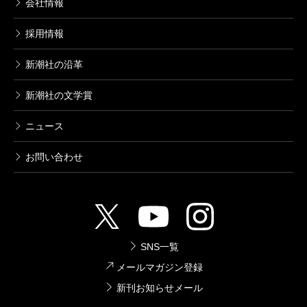
会社情報
もってエリートであること。それでいて偏見から自由
コンを越えんとするとき、彼がもっとも信頼する子飼
な男。つまり「ボーダーレス」な男が好きなんです。
採用情報
いであるはずの第十軍団が来ていなかった。彼らを引
き連れてルビコンを渡り、ローマに侵攻しようと考え
新潮社の沿革
――境界を越える男。アレクサンダーもその一人です
ていたんだけれど、現実には子飼いではない第十三軍
新潮社の文学賞
ね。
団しかいない。しかし、もう時、満ちたりと。それで
例の「賽は投げられた」となるわけです。ポンペイウ
ニュース
スを中心にした反カエサル包囲網が作られていて、一
塩野
通史を書く以上は、ボーダーを越えられなくて
お問い合わせ
刻もはやくローマに行かなければならないという状況
ウジウジする男たちのことも書かなきゃならない場合
ですから、カエサルは迷わず第十三軍団とともにルビ
もありますが、中心的な人物は必ずそういうタイプだ
コンを渡ったというんです。だからあなたも、部下を
った。神聖ローマ皇帝だったフリードリッヒ二世だっ
選んではいけない、と。この壮大な比喩には痺れまし
てその典型ですよ。彼はドイツとイタリアのハーフで
SNS一覧
たね。塩野さんは若い人間へのアドバイスが本当にお
すしね。
メールマガジン登録
上手です。
新刊お知らせメール
――逆に「純血主義」とか「頑迷固陋」とか、柔軟性