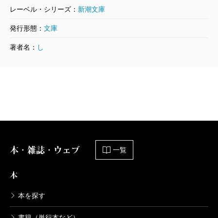
から。だけどおかしな話でね。『ローマ人の物語』だ
レーベル・シリーズ：
新潮文庫
ってはじめからローマの通史を書こうと思ってたんじ
塩野
石島氏の時はね、われわれはちょっとばかり策
発行形態：
文庫
ゃないんです。ただカエサルが書きたかった。これは
を練ったわけ。相手は共産党だと。よし、ならば舞台
著者名：
し
歴史家ブルクハルトの言葉ですけれど、歴史上にはな
装置はブルジョアでいこうと。
ぜか過去がすべてその一人の人物の中に注ぎ込み、そ
のあとにやってくる時代のすべてがその一人の人間か
――対談場所としてホテルオークラの部屋を用意しま
ら流れ出すような、そういう人間がいるんです。
した。
――カエサルがそうだったわけですね。
塩野
シャンパンも用意しなさいって言ったんだった
本・雑誌・ウェブ
一覧
わね。
塩野
ソクラテスもそうかもしれない。イエス・キリ
本
ストもそうです。卑近な例を挙げればエルヴィス・プ
――なぜこの弁護士が注目を浴びたかというと、左派
本を探す
レスリーもそう。黒人音楽やカントリー・ミュージッ
の弁護士にもかかわらず、田中角栄のロッキード裁判
書籍（単行本など）