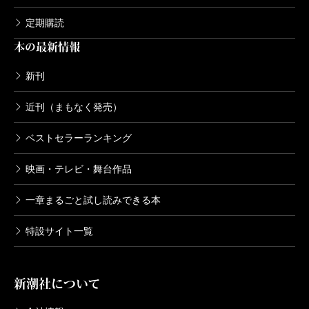
――それで全三巻になったわけですね。
定期購読
本の最新情報
塩野
あのときは新田さんが英断を下したんですよ
塩野
一巻のはずが三巻に増えちゃった（笑）。
ね。「いや、このまま載せましょう」って。あれで当
新刊
時の共産主義者の化けの皮を剥いだわよね（笑）。
近刊（まもなく発売）
ボーダーレスな生き方
ベストセラーランキング
仕事仲間に求めること
映画・テレビ・舞台作品
――塩野さんは、単に「若い男」というよりは「精神
が若い人」が好きですよね。つまり、若々しい精神。
一章まるごと試し読みできる本
――私がまだ三十五歳で、編集長として「
フォーサイ
特設サイト一覧
ト
」という雑誌を創刊することになったときのことで
塩野
粕谷一希
（中央公論社の編集者。塩野さんのデ
す。不安でいっぱいだったんですが、相談すると塩野
ビューのきっかけを作った）が言ったことだったか
さんは「あなた、部下を選んではいけない」とおっし
新潮社について
な。私の好きな男にはタイプがあるんですって。まず
ゃった。で、その先がすごい。カエサルはまさにルビ