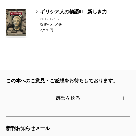
ね。
やインタビューには一切応じない人で、ベールに包ま
ギリシア人の物語III 新しき力
れていた。
2017/12/15
塩野
こんなこと言っちゃっていいのかしら、私。
塩野七生／著
3,520円
「
波
」の生真面目な読者には刺激的過ぎるかな。
塩野
たしかイタリアから一時帰国している最中で、
連載を休ませてほしいって言ったのよね。そしたらあ
――塩野さんらしい比喩です（笑）。
なたが「それは困る」というから、「じゃあ対談ぐら
いならばする」と。で、「じゃ、誰とやりましょう」
塩野
もともとアレクサンダーのことは、それほど好
とあなたが言うから、「うーん、そうね、後藤田さん
この本へのご意見・ご感想をお待ちしております。
きではなかった。誰かの書いたものを読んで、なんだ
あたりはどう？」って。
か優等生みたいなことばかり言うなという印象だっ
感想を送る
た。しかしある時――『
ローマ人の物語
』の
第四巻
と
――ますます困ったのを覚えています。なにしろ個別
第五巻
でユリウス・カエサルを書き終えた直後の頃だ
取材には応じない恐い官房長官だというので有名でし
と思いますが――大英博物館が企画したアレクサンダ
新刊お知らせメール
たから。「そんな非現実的なこと言わないでくださ