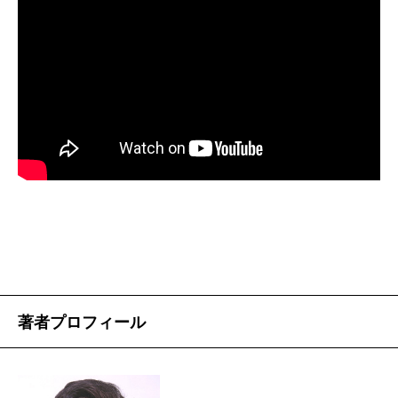
――そうでしょうね。まだ右も左もわからない若僧で
この騎兵・歩兵の問題の他に、多くのことを私は本
です。
したから。前回も少し触れましたが、塩野さんとのお
書から学んだ。若い頃に悩んだ「海洋国家日本に陸上
付き合いももう三十五年。私が二十八歳の時以来で
兵力は要るのか」「自衛隊は国民軍か傭兵か」「兵員
――歴史エッセイ、つまり塩野さんの定義するところ
す。少し思い出話をさせて下さい。
補充・募集困難の常態化」「戦費調達の困難性」「持
の「調べて、考えて、歴史を再構築する作品」として
続的兵站の可能性」「国民・地元住民・外国軍との交
は最後と決めてお書きになりました。
流・協力の在り方」等々については二千五百年を隔て
ても変わらぬ難問であることを承知したが、やはり最
編集者との悪戯
塩野
そう。これでおしまい。作家生命の終わりって
大の問題は①部隊統率、②国内の統治（政治）、③外
わけ（笑）。
国・外国人との協調（外交）だということを教えられ
塩野
担当になった時、あなたはずいぶん年下でね。
た。
そのときに思ったのは、若い叔母さんと甥は何でも話
米国大統領の安全保障担当補佐官、マクマスター陸
せる仲だというけれど、その線でいくしかないと思い
著者プロフィール
二十二年間、愛撫してきた
軍中将は「ベトナム・アフガン・イラク戦を通じ米国
ました。いまだにあなたのことを、クン付けで呼んで
政府は戦争をテクノロジーで解決できると考えてきた
しまうのはそのせいね。あなたはいまや重役でもある
――最後の歴史エッセイ、編集作業を終えていかがで
がこれが間違いであった。戦争は昔も今も政治的で人