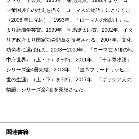
ントリー学芸賞。1983年、菊池寛賞。1992年より、ロー
――最後の作品をアレクサンダーでいくということ
った。感謝の心をこめて。
――受け取った原稿に「凡なる一将は、非凡なる二将
マ帝国興亡の歴史を描く「ローマ人の物語」にとりくむ
は、ずいぶん前から伺っていました。一番最後に一番
に優る」という言葉があったんです。ナポレオンの言
（2006 年に完結）。1993年、『ローマ人の物語Ｉ』に
若い男を書く、と。有言実行ですね。先に宣言してし
葉ですが、指揮系統の一本化はそのくらい大事なこと
より新潮学芸賞。1999年、司馬遼太郎賞。2002年、イタ
（とみざわ・ひかる 軍事評論家）
まって、それに向けて自分を追い込んできたというこ
なんだと、ナポレオンは言いたかったわけです。とこ
リア政府より国家功労勲章を授与される。2007年、文化
波 2018年1月号より
とですか。
ろが私は何を勘違いしたのか、変だなと思ってしまっ
功労者に選ばれる。2008ー2009年、『ローマ亡き後の地
単行本刊行時掲載
た。
中海世界』（上・下）を刊行。2011年、「十字軍物語」
シリーズ全4冊完結。2013年、『皇帝フリードリッヒ二
塩野
そんな格好のいいものじゃないんです。そんな
世の生涯』（上・下）を刊行。2017年、「ギリシア人の
真面目に考えていたら五十年も続かない。ただ書きた
塩野
それで、あなた、直したのよね。私に断らず
物語」シリーズ全3巻を完結させた。
いなと、ずっとそう思っていたというだけ。イタリア
に。「非凡なる一将は、凡なる二将に優る」と。
語で「アカレツァーレ」っていうんです。「愛撫す
る」という意味。「書こうかな、書きたいな」という
――その直後に「非凡なる一将は、凡なる二将に優
想いを愛撫し続けてきた。時にはコラムか何かでちょ
る」とも書いておられるし、つい何かの書き損じかな
っと書いてみて、自分の気持ちを確かめたりして。そ
関連書籍
と思ってしまったんですね。常識的に考えれば、この