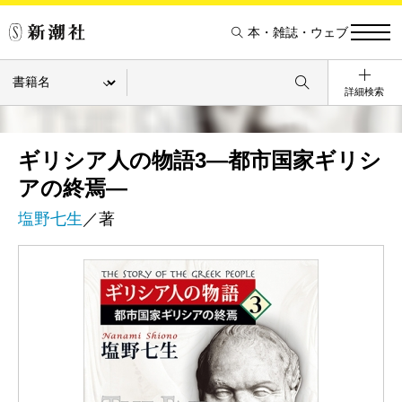
本・雑誌・ウェブ
詳細検索
ギリシア人の物語3―都市国家ギリシ
アの終焉―
塩野七生
／著