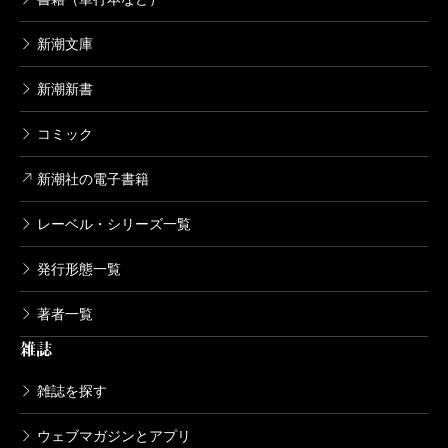
ク、ヒスパニックの音楽まで、何から何までもが彼に
を批判したんです。ゴリゴリの共産党シンパが「田中
流れ込み、その後はすべて彼から始まる。ビートルズ
新潮文庫
角栄裁判というのは問題だ」と。実際あの裁判は確か
やローリング・ストーンズ――。だからカエサルを書
に検察が無理をしているところがあった。で、その人
新潮新書
こうと思ったら、彼の前の時代のローマを書かなけれ
に好きなように語らせたんですね。そしたら、しゃべ
ば話にならないと思ったし、彼のあとのローマも書か
コミック
り過ぎちゃったんです。共産党関係者としてはまずい
なきゃってことで、それであんな十五巻もの長い作品
ことも、いろいろと。
新潮社の電子書籍
になったんですね。アレクサンダーも同じことです。
レーベル・シリーズ一覧
うちの息子には「ママ、アレクサンダーだけを書くっ
塩野
そうだったわね。
て話だったんじゃないの？」って言われましたけれ
発行形態一覧
ど。いろいろとお勉強をしてみると、この人はマケド
著者一覧
――もう塩野さんに乗せられて、どんどんしゃべる。
ニア王ではあるけれど、やっぱり「ギリシア人」だ
雑誌
で、原稿ができて見せにいったら、ほとんどどこも使
と。となれば、ギリシア人の歴史すべてを書かないと
うな、ボツだって言い始めた。だけど、それはダメで
いけない。
雑誌を探す
すと。実際にしゃべっているんだから。そんなのダメ
ウェブマガジンとアプリ
だと言って、載せました。