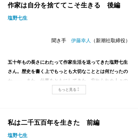
作家は自分を捨ててこそ生きる 後編
「歩兵戦に対するものとして騎兵戦というものが存在
塩野七生
する。敵の肉体に直接打撃を与えつつ逐次にその抵抗
力を奪っていくのが歩兵戦の姿とすれば、騎兵戦は敵
の神経中枢に一挙に踏み込んで、一瞬のうちに敵を麻
聞き手
伊藤幸人
（新潮社取締役）
痺打倒するのをその理想の姿とする。このような騎兵
戦はかつてアレクサンダー、ハンニバル、スキピオ等
五十年もの長さにわたって作家生活を送ってきた塩野七生
によって華やかに用いられたが、シーザーの『歩兵の
さん。歴史を書く上でもっとも大切なこととは何だったの
熟練』から始まるローマ軍団の時代には、決戦兵種と
か――。また、仕事をともにしてきた、忘れられぬ人々の
して用いられず逼塞していた」と英国の軍事評論家リ
横顔を語ってもらった。（
前編はこちら
）
もっと見る
デル=ハートは1927年に出版した『近代軍の再建』の中
で述べている。そして、その後戦場における歩兵と騎
――今作のあとがきにも書いておられますが、塩野さ
兵の主導権争いには紆余曲折があったものの、連発
んは「中央公論」の編集長・
私は二千五百年を生きた 前編
粕谷一希
さんと花形編集
銃・機関銃・大砲等火力の増大の前に騎馬が機動性を
者だった塙嘉彦さんに見出される形でデビューを果た
塩野七生
失った現代、騎兵に対抗する手段を踏みにじる装甲モ