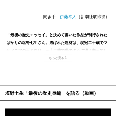
したわけですが、お二人だけではなく、文藝春秋であ
ーター（即ち戦車）は騎兵史にとってまことに偉大な
れば社長にもなった田中健五さん、そして新潮社でい
ものになるだろう、という意味のことを続けている。
聞き手
伊藤幸人
（新潮社取締役）
えば常務・新田敞という、私にとっては仰ぎ見るよう
リデル=ハートの「近代軍の再建」とは同時に「戦場に
な大先輩と、塩野さんは仕事をしてきました。
機動をもたらす騎兵の再建」なのであった。
「最後の歴史エッセイ」と決めて書いた作品が刊行された
しかし戦場に機動をもたらす騎兵とは「寡を以て衆
ばかりの塩野七生さん。選ばれた題材は、弱冠二十歳でマ
塩野
彼らに加えて新潮社の先代の社長（佐藤亮一）
に勝つ」きっかけをつくる、即ち相撲の「前捌き」に
ケドニアの王となり、三十二歳で夢のように消え去ってし
ね。彼らはみんな私の年上なんです。だからちょっと
あたる騎兵のことなのか、それとも「衆を以て寡を圧
まったアレクサンダー大王。なぜアレクサンダーを選んだ
もっと見る
甘ったれて付き合えるような感じがあった。新田さん
倒する」、即ち「本腰」にあたる騎兵のことなのかに
のか、歴史を書く喜び、読む愉しみについて聞いた。
に「売れない」ってボヤいたら、「だいたい君は売れ
ついて彼は明言していない。
るように書いているのか」なんて言い返されました。
私が『近代軍の再建』を読んだ1960年代の日本では
――塩野さんが書いた文章がはじめて雑誌「中央公
「いや、そういうわけでもないです」としか答えられ
「戦車不要論」という風が吹いており、四面楚歌の機
論」に掲載されたのが1968年。来年でデビュー五十年
塩野七生「最後の歴史長編」を語る（動画）
なかった（笑）。「そのうち売れますよ」なんていな
甲職種にいた私は生意気にも「日本でも騎兵の再建
ということになります。今日はこの間のことをいろい
されましたね。粕谷さんにもよくお説教されました。
を」と呟いたのだが、権力ある人々には無視された。
ろとお聞かせいただければと思っています。私がはじ
デビュー作である『
ルネサンスの女たち
』には四人の
その後「戦車不要論」は益々勢いを増し、かつて千二