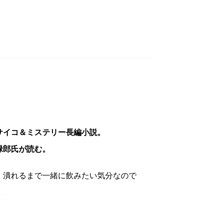
ている。日本でも、心の病という概念自体
いた）、憑き物や怨霊が原因と見なされ、
されることが多かった。
、その人間がやんごとない身分であった
ー三十周年を迎えた宮部みゆきの新作『こ
と言える。
宣が六代将軍に就任したばかりの頃であ
丈の物語は幕を開ける。若き六代藩主・北
サイコ＆ミステリー長編小説。
主となり、それに伴い、重興の下で権勢を
緑郎氏が読む。
潰れるまで一緒に飲みたい気分なので
居生活を送っていた元作事方組頭・各務
……。
伊東成孝の嫡男の乳母が、まだ幼い嫡男を
ない筈の各務家が何故頼られたのかは謎だ