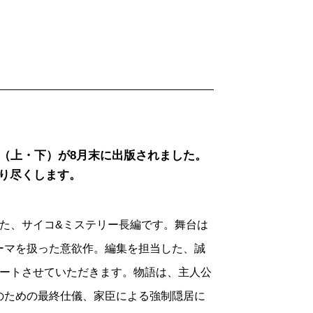
作品。
るよう指示する。伝わってきた情報による
でしょうか。
く押込（家の存続のため、行跡の悪い主君
うのではないかと思うのです。
、原因は重興の心の病だという。
監禁）と、それに伴う御用人頭の解任と
わる騒動に巻き込まれることになる。父
である幼児を抱いた乳母が、助けを求めに
、藩主の別荘である五香苑へ連れて行かれ
します。
様」こと前藩主・重興の住まいとして使わ
いう屋敷の座敷牢に入れられ、連れて来
登らが座敷牢内で起居する重興に仕えてい
』（上・下）が8月末に出版されました。
り〉なる魂を操る技について聞かされま
り尽くします。
男児や女など複数のそれに変容してゆくこ
外な人物と会見することになり、座敷牢か
江戸時代にそうした概念はない）。しか
供の笑い声が聞こえてきて……。
。
れた、サイコ&ミステリー長編です。舞台は
穏でしょ？ でも、謎が解けていくに従
かされる。領内の出土村には、繰屋と呼
ーマを扱った意欲作。編集を担当した、誠
繰」の技を使う彼らは、その技を藩当局か
ゲートさせていただきます。物語は、主人公
於ける「海坂藩」と同様の、実在しない架
出て武家の養女になったため縁は切れてい
のための最終仕儀、家臣による強制隠居に