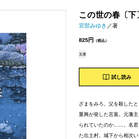
この世の春〔下
宮部みゆき
／著
825円
（税込）
文庫
試し読み
ざまをみろ。父を殺したと
重興が発した言葉。元藩主
られていたのか……。名君
た出土村。城下から相次い