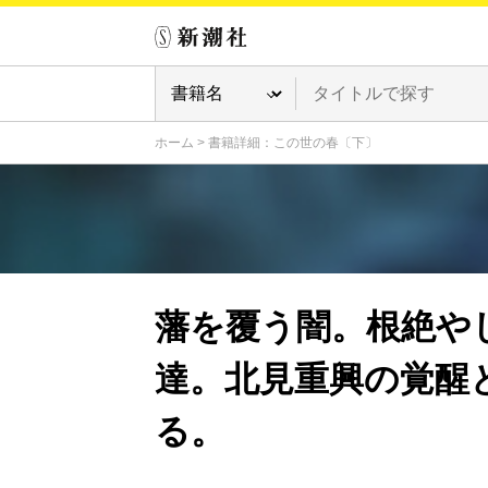
ホーム
>
書籍詳細：この世の春〔下〕
藩を覆う闇。根絶や
達。北見重興の覚醒
る。