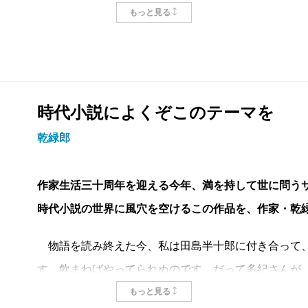
た犠牲者の中に、多くの精神障害者がいたと推測され
もっと見る
は古くからあったものの（「物狂い」などと呼ばれて
まじな
神官・僧侶や
呪
い師といった宗教関係者の領域と判断
では、江戸時代に心を病んだ人間がいたら――しかも
としたら、どのような事態が起こり得るのか。デビュ
時代小説によくぞこのテーマを
の世の春』は、そのような仮定のもとで書かれた物語
乾緑郎
時は宝永7年（1710年）、江戸時代も半ば、徳川家
る。下野北見藩二万石に起きた政変から、この波瀾万
作家生活三十周年を迎える今年、満を持して世に問う
見若狭守重興が病重篤につき隠居、従弟の尚正が新藩
時代小説の世界に風穴を空けるこの作品を、作家・乾
振るっていた御用人頭・伊東成孝が失脚したのだ。
物語を読み終えた今、私は田島半十郎に付き合って、
そんな藩上層部の諍いとは無縁に、領内の長尾村で隠
す。飲まねばやってられぬのです。だって多紀さんが
数右衛門と娘の多紀のもとにも、政変の余波は及ぶ。
さて、『この世の春』です。
もっと見る
救ってほしいと駆け込んできたのだ。伊東家とは縁が