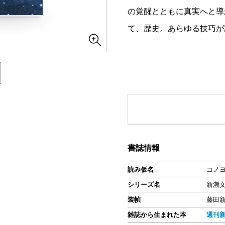
の覚醒とともに真実へと導
て、歴史。あらゆる技巧が
書誌情報
読み仮名
コノヨ
シリーズ名
新潮
装幀
藤田
雑誌から生まれた本
週刊