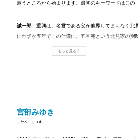
空の藩です。
たが、佐惠も繰屋の血を引いていたのだ。だが十六年
遭うところから始まります。最初のキーワードはこの
ところが私、自分が知らないだけで、実際に北見藩と
という。一族が御霊繰によって、何者かに都合の悪い
て、それらの史実をベースにしてフィクションを構築
か。そのような大がかりな揉み消し工作が可能なのは
誠一郎
重興は、名君である父が他界してまもなく北見
まで完全に思い込んでいました。上巻を読み終える頃
存在しない。ならば、重興の異変は一族の怨霊の祟り
にわずか五年でこの仕儀に。五香苑という北見家の別
藩も、藩の人間たちも、どうやら実在しないらしい。
来られたのは、単に看護のためだけではなく、彼女が
は、北見藩元江戸家老である石野織部。石野は重興の
もっと見る
編集者の方に、「これ、架空ですよね？」と確認まで
のではないかと思われたからだった。
の脇坂勝隆の強い要請で、再び重興に仕えることにな
ことわり
通りとか神鏡湖とか、この世に存在しないなんて……
宮部みゆきの時代小説では、この世の
理
を超えた現
屋台骨でもあります。
詳しくは書けませんが、そこに「時代小説でこのテー
控」シリーズの主人公・お初は自身の特殊な能力によ
うネタが絡んできます。実際には江戸時代（より以前
変調百物語」シリーズの主人公・おちかは、自身が聞
亜由
かっこよくて渋い、おじいさまです！ かっこ
とは思うんですが、作中に登場する白田医師が非常に
の語る怪談を聞き、その経緯で数々の怪異を知る。他
孤独で不幸なヒーロー」
と言えるのではないでしょう
過ごされずに済みます。
いくつかあるけれども、一方で『
本所深川ふしぎ草紙
宮部みゆき
苦しむ「お館様」こと重興を救うため、多紀や白田、
も合理的に絵解きされる作品も存在する。従って、『
ミヤベ・ミユキ
誠一郎
そうだね。名君であった父・成興に厳格に育て
おごうやお鈴や寒吉、多紀の幼なじみである田島半十
心の病なのか、それとも本当に怨霊の祟りなのか……
丈夫。領民からの評判も高く、将来を嘱望されていま
北見藩を取り巻く大きく入り組んだ謎に挑んでいきま