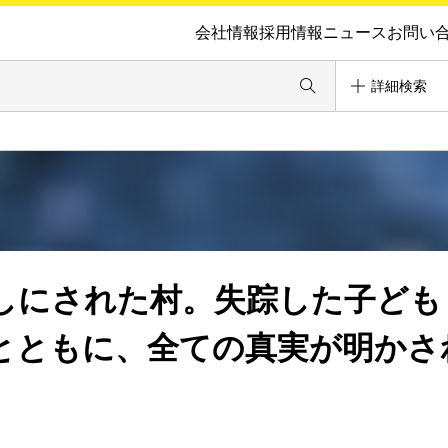
会社情報
採用情報
ニュース
お問い
詳細検索
しにされた村。失踪した子ども
とともに、全ての真実が明かさ