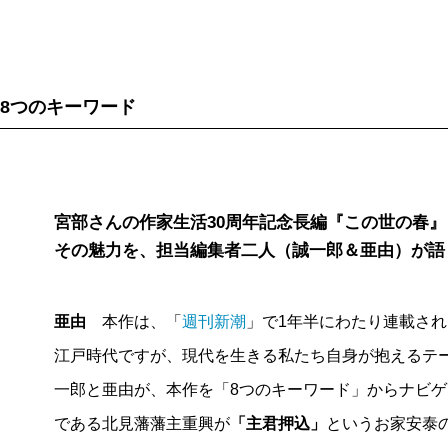
宮部みゆきさんのデビュー三十周年記念となるこの
ったが、数右衛門は乳母と幼子に、ある寺に落ちのび
皆さんは、このタイトルからどんな物語を想像する
と、重興が藩主の座から退いたのはただの隠居ではな
おそらくは、私と同じく、最初のうちは非常に戸惑
を重臣の合議によって強制的に監禁すること）であり
8つのキーワード
乱心による主君の押込（強制的な隠居。平たく言えば
やがて数右衛門は歿したが、多紀は再び藩の秘密に関
切腹。主人公、各務多紀の元に、この御用人頭の嫡子
の弔いを終えた直後、彼女は従弟の田島半十郎により
来るという、非常に緊迫した場面から物語はスタート
た。領内の神鏡湖畔に佇むその建物は、今では「お館
藩主であった北見重興は、藩の所有する「五香苑」と
れており、北見藩元江戸家老の石野織部、医師の白田
宮部さんの作家生活30周年記念長編『この世の春
られた多紀は、元家老である石野織部から〈みたまく
その魅力を、担当編集者二人（誠一郎＆亜由）が語
る。そこで重興と対面した多紀は、彼の声色が時折、
す。多紀は山中の岩牢に閉じ込められている、ある意
とを知る（今日では医学的に説明可能だが、もちろん
らは、夜な夜な女の啜り泣く声や、いるはずのない子
し、資質英明な重興が何故心を病むようになったのか
亜由
本作は、「
週刊新潮
」で1年半にわたり連載さ
ここまで、まだほんの導入部なんですけど、すごく不
ここで、多紀の亡母・佐惠の血筋にまつわる因縁が明
江戸時代ですが、現代を生きる私たち自身が抱えるテ
って、どんどん最初の印象が変わっていきます。
ばれる一族が住んでいた。死者の魂を呼び出す「御霊
一郎と亜由が、本作を「8つのキーワード」からナビ
舞台となるのは下野国の北見藩。
藤沢周平
の作品に
らも公認されたかたちになっていた。八歳で出土村を
である北見藩藩主重興が
「主君押込」
というお家安泰