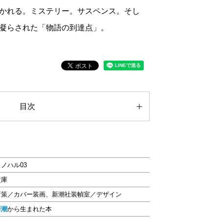
かれる。ミステリー。サスペンス。そし
凝らされた「物語の到達点」。
目次
ノハル03
文庫
新策／カバー装画、新潮社装幀室／デザイン
新潮
から生まれた本