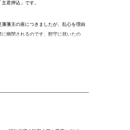
前、繰屋の一族は滅ぼされ、村は炎上した
「主君押込」です。
いうのが存在し、主君押込の事件があっ
事実を知ってしまったため抹殺されたの
しているのだろうと、恥ずかしながら途中
、当時の藩主や家老など、藩の上層部しか
藩藩主の座につきましたが、乱心を理由
、ふと「ん？」と思い調べてみたら、北見
によるものなのか。多紀が五香苑に連れて
邸に幽閉されるのです。館守に就いたの
それでも確信が持てなくて、わざわざ担当
佐惠の娘ならば御霊繰に関する知識がある
藩主就任と共に隠居しましたが、筆頭家老
する始末。それほどの実在感。鈴町筋の西
りました。織部は本作のキーパーソンで、
。
象がしばしば描かれる。「霊験お初捕物
マを扱った作品ってあったっけ？」とい
って事件の真相に迫ってゆくし、「三島屋
にも）、こういうものはあったんだろうな
き役となる「変わり百物語」で訪問者たち
いいと言えば、重興はまさに、
「史上最も
賢明というか現代的な視点の持ち主で、見
にも『あやし』など、怪談的な時代小説が
か？
』のように、怪談的なモチーフを扱いつつ
織部だけでなく、五香苑の使用人である
この世の春』の重興を蝕む異変にしても、
られたヒーローは、文武両道に秀でた美
郎など、それぞれが、先代藩主から続く、
と、読者はどちらとも断定できず惑わされ
したが、心に深すぎる闇を抱えていたんで
す。