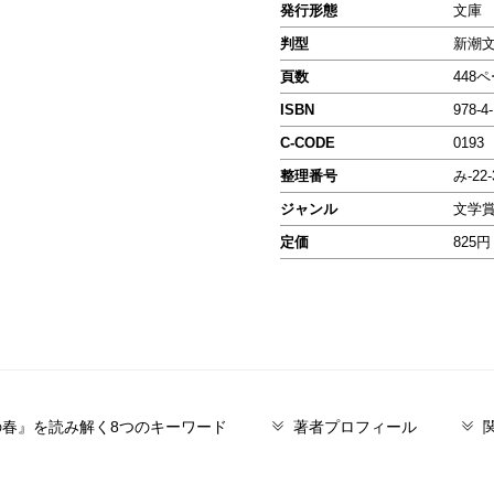
発行形態
文庫
判型
新潮
頁数
448
ISBN
978-4
C-CODE
0193
整理番号
み-22-
ジャンル
文学
定価
825円
春』を読み解く8つのキーワード
著者プロフィール