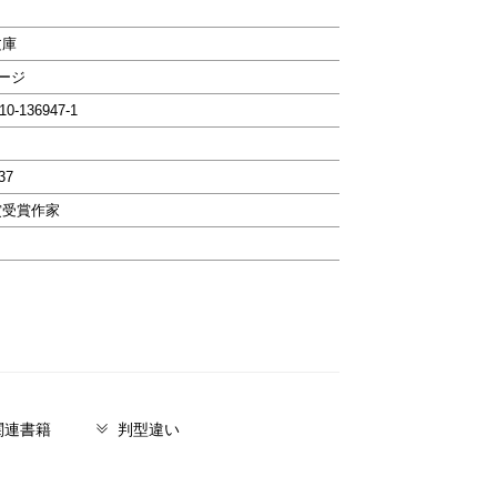
文庫
ページ
-10-136947-1
37
賞受賞作家
関連書籍
判型違い