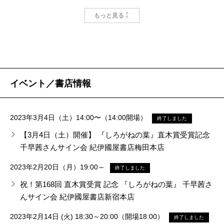
の顔や声が浮かんでなかなか消えてくれないこともあ
旅芸人のおくに（もちろん出雲阿国だ）とその弟子、
ー」、あれどうしたっけ？
と出会いました。過酷な採掘現場で働く男たちの短命
るんだろうかという話をしていて。
もっと見る
るのだけれど、この作品は冒頭から物語それ自身の声
異国から流れてきたふたりの男の異なる人生などな
十日前といえばストリップ公演の最終日、最後の出
さを表現したもので、これに触れた千早さんは、愛す
が聞こえてきて一気に入り込んだ。
ど、さまざまな立場の人が登場するのも読みどころ
番を終えた私は、大量の荷物を特大の段ボールに詰め
る男が自分よりも先に死ぬと分かっている世界で、女
宮田
私はオタクだったので、どちらかというとファ
だ。彼らはウメに、それぞれ異なる人生の形を見せ
込んでいた。それでも入りきらない荷物は赤いボスト
たちはなぜ生きることができたのか。いや、私だって
ンの方の気持ちのほうがわかります。元々アイドルが
る。これらの交流がウメに与えた救いや癒しは、その
ンバッグにまとめ、ついでに送ってしまおうと、ほと
いつか必ず死ぬのに、なぜ生きるのだろう。そんな根
千早
うう、嬉しいです。
好きでなりたいと思ってアイドルになる人が多いので
イベント／書店情報
まま読者の救いにもなるだろう。
んど無意識に着払い伝票を括り付けたらしい。段ボー
源的な「生」への問いを抱くようになり、やがて、運
はないかと思います。
これは抵抗と受容の物語であり、慟哭と救済の物語
ルだけは予定通り配送されたが、もうひとつの荷物は
命に抗いながらも3人の男を見送っていく魅力的なヒロ
村山
それを可能にしたのは、やはり千早さんの文章
2023年3月4日（土）14:00〜（14:00開場）
終了しました
だ。
途中で伝票が抜け落ち、営業所で迷子になっていた。
イン、ウメが誕生しました。
の力だと思う。味わいがあって一行たりとも読み飛ば
千早
そうなんですか。私は人生で生身の人間を推す
【3月4日（土）開催】 『しろがねの葉』直木賞受賞記念
親と離れ、行きたい道にも進めず、男に凌辱され、
そこで「あれ、もうひとつの荷物は？」と思いもしな
この小説には「性」の薫りも濃厚に漂っています。
したくなかったし、行きつ戻りつしながら行間まで堪
千早茜さんサイン会 紀伊國屋書店梅田本店
ことがなかったので、推しの気持ちがあまりわからな
愛した者には先立たれる。それでもなぜウメは生きる
かった私は相当重症である。ボストンの中身は、演目
「獣が睦み合うような交歓シーンを、抑えた筆致でい
能したので、集中力と体力を二冊分は使った感じがし
くて。
2023年2月20日（月）19:00～
終了しました
のか。男たちはなぜ死ぬとわかっていて間歩に向うの
ひとつ分の衣装と、飲みきれなかったエナジードリン
っそ淡々と書いているのが逆に色っぽかった」とは
ます。それぐらい密度の濃い作品よね。
祝！第168回 直木賞受賞 記念 『しろがねの葉』 千早茜さ
か。ウメは見続けるのだ。間歩で繰り返される短い人
クであった。何らかの圧で缶が破裂したのだろう。そ
「波」2022年10月号に掲載された刊行記念対談での村
んサイン会 紀伊國屋書店新宿本店
宮田
いつでも推しが欲しいタイプと、そうでないタ
の生を。
んなことより、ないことが確定されない日々のほうが
山由佳さんの言。死の床にありながら最期までウメを
千早
濃いですね。全部で三二〇頁なのに五〇〇頁く
イプとに分かれますよね。
2023年2月14日 (火) 18:30～20:00（開場18:00）
世界に名の知られた銀山であっても、そこで働き、
よっぽど辛かった。運送屋さんがボストンを持って来
求める夫・隼人の姿は、「生」と「性」が生き物を動
終了しました