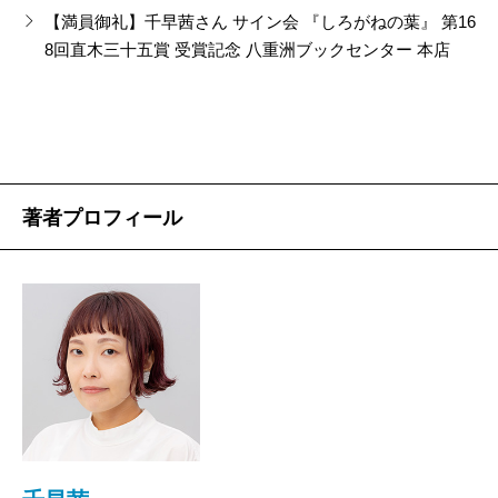
らいに感じます。私も担当編集者もゲラ直しのたびに
命を落とした者の名前は残らない。けれど彼らは確か
たときは、とにかくその状態から救ってもらえたよろ
【満員御礼】千早茜さん サイン会 『しろがねの葉』 第16
かす両輪であることを鮮やかに見せてくれます。先ご
疲労困憊しましたし、下手くそなのかなと不安になっ
8回直木三十五賞 受賞記念 八重洲ブックセンター 本店
“ブックガイド”宮田愛萌
にそこにいた。自らの意志で、いることを選んだ。
こびでいっぱいだったのだ。荷物はビタビタでも手元
ろ、今期の直木賞候補作にも選出されました。私たち
ています。
その銀山もとうに役目を終えたが、歴史の遺産とし
にはある。クレームを恐れる配達員さんは、怒り出す
の中にあるはずの野性や本能をも揺さぶる快作です。
て、名もなき多くのウメや喜兵衛や隼人がいたこと
どころか笑顔の私を、不審そうに見ていた。
（出版部・KY）
宮田
『しろがね』はなんで石見銀山を舞台にされた
村山
まさか。読む前の私は、小説の舞台となった石
を、私たちに伝えているのである。
あるのかないのか、はっきりしない状態は私を鬱屈
んですか。
見銀山について何も知らなかったけれど、最初の数ペ
とさせる。この衣装はいつか着るのか着ないのか。し
2022/12/27
著者プロフィール
ージで書き手を信頼して、与えられる情報を全部受け
かし着ないと自分が決めれば、金輪際着ないのであ
（おおや・ひろこ 書評家）
千早
偶然旅行で訪れたとき、現地のガイドさんに聞
取ろうと集中した。そうやって受け取った情報の一つ
り、それなら捨てても良い。できるかできないかわか
波 2022年10月号より
いた、石見の女性は三人の夫を持ったという話に興味
一つが後できちんと物語を面白くしてくれて、ますま
らないのではなく、自分でやらないと決めれば、一生
単行本刊行時掲載
をひかれたんです。人生で三人も好きな人を看取るの
す引きこまれた。結果、二冊分楽しんだ、という意味
やらない。書店のお客様だって、ない可能性が0になら
はどんな感じだろうと思って書きました。今までと異
です。誉めてます。
なくても、延々と待たせたらイライラしてしまう。あ
色な作品なので、『しろがね』から入った人が他の作
る程度で打ち切って判断するのも、書店員には必要な
品をどう捉えるか不安はあります。
スキルだ。不甲斐ない自分をお客さんと思って、ない
千早
ありがとうございます、ほっとしました。私に
と決めてあげなくてはならない。
とって初の時代小説で、掛け値なしの挑戦作なのです