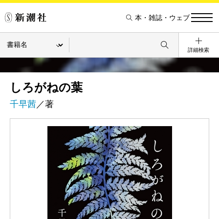
本・雑誌・ウェブ
詳細検索
しろがねの葉
千早茜
／著