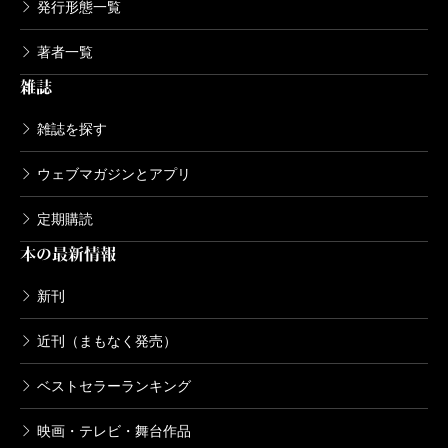
発行形態一覧
る大寒波がやってきた。めちゃくちゃ寒くて死にそう
浅田次郎先生もそうだと。でも、私は書きたいんです
千早
えっ！ ウメは私から一番遠い人間ですよ。あ
である。悪いことというのは、もしやこれのことか。
著者一覧
よね。死ぬ前の視界がどんな感じかとか、息が絶える
の人の衛生観念のなさ、ありえませんから！
雑誌
しかし中には、その寒さが辛くない人もいる。逆に寒
その瞬間も可能なら文字にしたい。同じ物書きでも分
さで風邪をひいて最悪な人が、直木賞のニュースをよ
かれるんだなと思いました。
雑誌を探す
ろこんだとは限らない。つまり出来事は出来事でしか
ウェブマガジンとアプリ
なく、他の出来事との因果関係はあっても、人間の幸
宮田
読むことによって自分がどういう感情になるか
不幸とは無関係だ。止まない雨はないのと同じで、い
定期購読
が気になるんです。読み終わった後に、読む前と比べ
いことも悪いことも続かない。
本の最新情報
てどう自分が変わったかみたいなことも気になって、
『しろがねの葉』は、受賞しようがしなかろうが、私
いつでも読んでいたいです。
新刊
の中での価値も、よろこびも、変わらない。ひとつ違
うとすれば、何回かにわたって、直木賞受賞祝いだな
近刊（まもなく発売）
千早
私は書いているときは文体が引きずられてしま
んだと、特別においしいものを食べることができる、
ベストセラーランキング
うことが怖くて絶対読めない。読めるのは漫画くらい
という点だ。胃が合う我々、連載が終わった、新刊が
です。
映画・テレビ・舞台作品
出た、春が来た、京都に来た、となにかにつけて、お