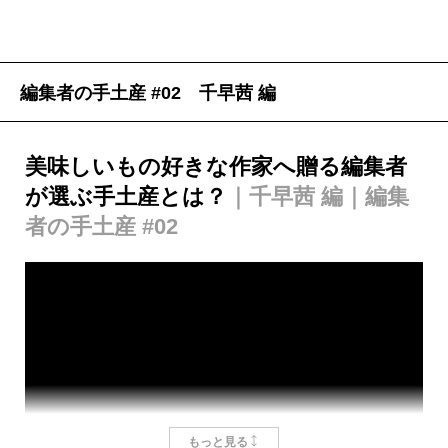
る。
てきた。
宮田
勝手にブログなどで千早さんのご本について書
しかしそれだけなら、乱暴に言ってしまえば「よく
だから、ひとり暮らしのアパートがどんなに狭くて
かせていただいて。『しろがね』も何回も読みまし
ある話」だ。本書の読みどころはその先にある。
も、赤いボストンバッグがない、ということを簡単に
編集者の手土産 #02 千早茜 編
「無の世界」の美しさを描いて
やま
た。男性キャラクターの中では誰推しかを編集さんと
作中に「
は決められない。思わぬところに仕舞い込んだのかも
銀山
のおなごは三たび夫を持つ」という言
話していたのですが、私は断然、ヨキ（主人公ウメを
葉が出てくる。粉塵と瘴気の中で仕事をする掘子たち
しれないし、そもそもあったというのが思い違いかも
美味しいもの好きな作家へ贈る編集者
千早茜
、
村山由佳
引き取った天才山師・喜兵衛に従う影）が好きです。
は長生きできないのだ。遅かれ早かれ肺を患って死ん
しれない。経験上、自分の記憶ほど信じられないもの
が選ぶ手土産とは？
｜千早茜 編｜編集
でいく。事故死もある。夫に先立たれた女は他の男に
はないからだ。あのボストン、どうしたっけ？ と思
者の手土産 #02
同じ新人賞からデビューした先輩と後輩。でも創作に
嫁ぐ。それは生活のためだけではない。将来の働き手
い出したのは、最後に見た記憶から十日も経った頃だ
千早
ヨキ派が一番多いんですよ。
関しては、フラットに敬意を抱き合うふたりが歴史を
となる子を産むためであり、「男は女がいなければ生
った。そんな薄ぼんやりした人間のことを、誰が信じ
書く重さと苦闘、その果てにある喜びを語り合いま
きられない」からだ。
られるだろうか。その後の記憶は、ぷっつりと途絶え
宮田
やっぱり、そうですよね！ 千早さんは誰推し
す！
早死にすることがわかっていて、それでも山に穴を
ている。帰りに立ち寄った焼き鳥屋に確認するも、そ
なんですか。
穿つことをやめない男たち。それを止めたくとも、止
んな忘れ物はないと即答され、そもそも焼き鳥屋に持
めることができず、ただ弱っていく夫を看取る女た
って入らなかったのではと、食事を共にした人に確認
千早
今日はここに来るのが怖かったんです。担当編
千早
私は龍（赤ちゃんの頃からウメが面倒を見てい
ち。ウメは自らもまたその運命の渦中に身を置き、男
するも、持っていたようないないような、という酔っ
集者以外から『しろがねの葉』の感想を面と向かって
もっと見る