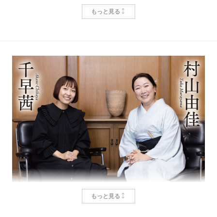
について語り合いました！
ことを禁じられてしまう。のみならず、卑猥な目を向
もっと見る
ける男も、乱暴を働く男もいる。そして幼い頃からウ
新井見枝香
Mieka Arai
メをライバル視していた隼人から「年頃のおなごがこ
『しろがねの葉』の推しは誰？
がな山奥に一人でおったらいけん」「俺を頼ってほし
お客様から在庫の問い合わせを受けた書店員は、
いんじゃ。俺はお前を助けたい」と言われるに至り、
「ある」とも「ない」とも、即答してはならない。接
宮田
はじめまして。今日はかなり緊張しています。
ウメは現実を知るのだ。
客業としてお客様に対し、間違ったことをお伝えして
こんなファンに会うって気が重くないかなと。『しろ
好きに生きたいと思っていた。それができると思っ
はいけないからだ。すぐ目の前に現物があれば別だ
がねの葉』の直木賞受賞、おめでとうございます。本
ていた。けれどそうではなかった。「女は男の庇護の
が、あの棚にあるだろうと思ってもない場合はある
当に嬉しかったです。
許にしか無事でいられないのか。笑いがもれた。莫迦
し、その逆も然り。検索データも、ミスやズレがない
莫迦しい、好きになど生きられないではないか」
とは言い切れない。ない可能性が高くとも、あるかも
千早
ありがとうございます。こちらこそがっかりさ
なんと悲痛な言葉だろう。能力はあるのに、活かす
しれない可能性を捨てずに思い付く限りの場所を探
れないかなって思いながら来ました。よくツイッター
道がない。隼人のことは好きでも、守ってもらって生
し、あの手この手でデータを検証し、それでも見つか
でフォロワーの方が「宮田愛萌さんが千早さんの本を
きたいわけではない。自分のやりたいことをやりたい
らなければ、お待たせしたことをお詫びした上で、よ
もっと見る
紹介していますよ」って教えてくれるんです。
だけなのに、女であるというだけでその道が閉ざされ
うやく状況をお答えする、私はずっと後輩にそう教え