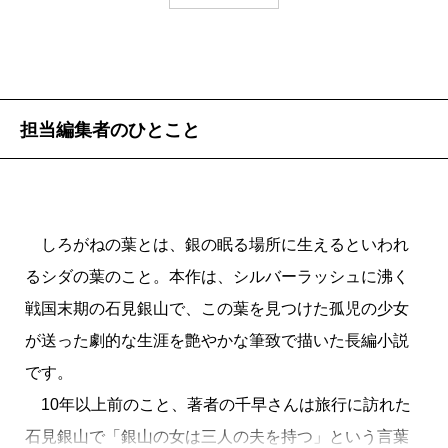
た年下の青年）派です。花とかくれる穏やかな人が好
が女に求めるものは何なのか、女が男にしてやれるこ
払いらしい回答しか返ってこない。こんな記憶喪失み
聞くのは、この対談が初めてなので。
きです。隼人（ウメとともに育った幼馴染の銀掘）派
とは何なのか、ひいては生きるとは何なのかを考える
たいな私に言われたくはないだろうが。そうこうして
は意外と少なくて。でも男性からの人気は高いです
作家へ手土産を差し入れることの多い編集者は、美味
のである。
いるうちに数日が経ち、恥を承知で警察に電話をかけ
村山
なるほど、気持ちはわかります。
ね。まっすぐな男！ みたいなところがいいのかな
しいお店を多く知っています。作家それぞれの好みに
この当時、女だから排除されるということはもちろ
ようとスマホを手にしたところでふと思い立ち、ダメ
担当編集者のひとこと
と。
合ったお土産を用意するため、いろいろなお店を知っ
んあったが、時代の覇者が秀吉から徳川へ移ったこと
元で運送屋さんに訊ねてみることにした。さすが某大
ておくことが大切なのです。そんな編集者たちが、“本
千早
わたしの中で、村山さんは〈微笑む鬼〉なんで
で銀山にも変化があったことに注目。採掘はシステム
手運送会社、送ったかどうかも定かではないという、
当は教えたくない、とっておきの一品”を紹介していく
す。普段は菩薩のように優しいのに、小説に関しては
宮田
隼人も好きなんですけど、推しにするには違う
化され、亀裂に過ぎなかった間歩も効率化のため整備
ふざけた問い合わせにも「ない」とは即答せず、探し
シリーズ。美味しい手土産を口にし、どんどん饒舌に
震え上がるほど厳しい。なので「読んでいただきた
んです。物語の主軸として出てくるキャラとしては最
された。それがさらに男たちの死期を早めた。従来の
てみるとのこと。接客はこうでなきゃ。しばらくし
しろがねの葉とは、銀の眠る場所に生えるといわれ
なっていく作家が、身の回りのことや新刊の見所など
い」と「逃げ出したい」の狭間で数日前から身悶えし
っ高の最高なんですけど、推しではなくて。推しがい
やり方が続けられなくなり、「職人芸」が途絶えた。
て、そのような荷物が発見されたので確認してほし
るシダの葉のこと。本作は、シルバーラッシュに沸く
を語ってくれました。
ていました。
があるほうが好きです。
社会や政治に翻弄されるという点では、男も女も同じ
い、と折り返しがあった。そして申し訳なさそうに、
戦国末期の石見銀山で、この葉を見つけた孤児の少女
第二回では、自身も数多くの“食エッセイ”を書いている
なのだ。その中でウメが選んだ道を、どうかじっくり
こう付け加えたのである。
が送った劇的な生涯を艶やかな筆致で描いた長編小説
作家・
千早茜
さんが登場。新刊
『しろがねの葉』
制作
村山
光栄です（笑）。でも、お世辞抜きに『しろが
と噛み締めていただきたい。
「中から液体が漏れているようですが、何かお心当た
です。
千早
推しがい……。やっぱりアイドルがお仕事だっ
秘話も初公開！
ねの葉』は最初から最後までのめり込むようにして読
掘子たちよりもさらに早死にすることが珍しくない
りはございますか」
10年以上前のこと、著者の千早さんは旅行に訪れた
たから、推す気持ちがわかるのでしょうか。昨日ちょ
みましたよ。知り合いの書いた作品を読むと、その人
女郎たち、女でありながら男装で踊ることを思いつく
そういえば、飲みきれなかった三本の「モンスタ
石見銀山で「銀山の女は三人の夫を持つ」という言葉
うど、アイドルの方はファンの方の気持ちが想像でき