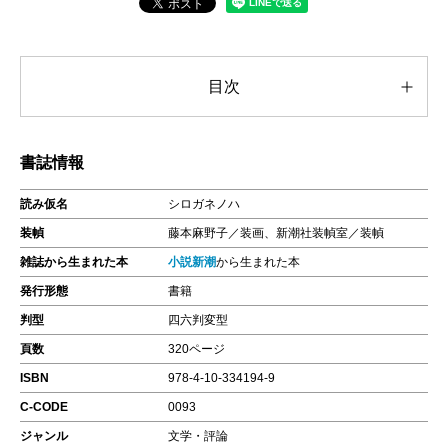
目次
書誌情報
読み仮名
シロガネノハ
装幀
藤本麻野子／装画、新潮社装幀室／装幀
雑誌から生まれた本
小説新潮
から生まれた本
発行形態
書籍
判型
四六判変型
頁数
320ページ
ISBN
978-4-10-334194-9
C-CODE
0093
ジャンル
文学・評論