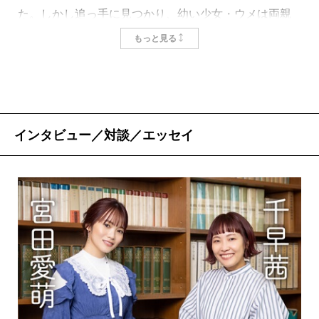
た。しかし追っ手に見つかり、幼い少女・ウメは両親
とはぐれてしまう。道に迷ったウメが入り込んだの
もっと見る
は、石見国、仙ノ山と呼ばれる銀山の間歩（坑道）だ
った。
ウメはそこで、カリスマ的山師の喜兵衛に拾われ
る。喜兵衛はウメに銀山の知識と鉱脈の在処、そして
インタビュー／対談／エッセイ
山で生きる知恵を授け、自らの手子（雑用係）として
間歩に出入りさせた。もともと夜目の利くウメは暗い
間歩の中で重宝されるが、本来、銀掘は男の仕事。女
性として成長していく中、ウメは女であるがゆえに制
限されることの多さに悩むことになる――。
千早茜、初の歴史小説である。
舞台となるのは世界遺産にも登録された石見銀山。
戦国時代から江戸時代前期にかけて、世界を動かすほ