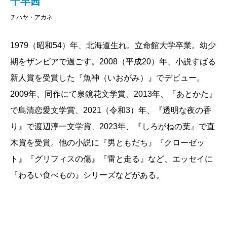
千早茜
宮田
でもやっぱり表現とかは千早さんのカラーなの
それで、しばらく返していなかったメールも、ズバ
が、実は構想は十年以上前からあったんです。
チハヤ・アカネ
で、この雰囲気が好きになったら、全部めっちゃ好き
ーンと送信することにした。こちらも「ない」を決め
になると思います。
られずに、先延ばしにしていた案件だ。
1979（昭和54）年、北海道生れ。立命館大学卒業。幼少
村山
そうそう、今日はそれを聞きたかったの。どう
あの書店でやれることはない。私にはどこを探して
期をザンビアで過ごす。2008（平成20）年、小説すばる
してこの小説を書こうと思ったのかを。
も、やる気がない。だから契約更新はしない。日比谷
千早
そうですか？ これを読んだあとに『男ともだ
新人賞を受賞した『魚神（いおがみ）』でデビュー。
の書店が閉店して、同チェーンの渋谷店に籍を置いて
ち』とかの現代ものを読んだら「えっ」となりそう
2009年、同作にて泉鏡花文学賞、2013年、『あとかた』
千早
デビュー間もない頃、旅行のついでにたまたま
いたが、もう働かないことにした。誰かが辞めさせて
で。
で島清恋愛文学賞、2021（令和3）年、『透明な夜の香
石見銀山に立ち寄り、ガイドの方から「銀山の女性は
くれればいいのにと思っていたが、やっぱり自分で決
り』で渡辺淳一文学賞、2023年、『しろがねの葉』で直
三人の夫を持った」という話を聞いたんです。女たち
めるしかなかった。ただの逃げではないのか、後悔す
木賞を受賞。他の小説に『男ともだち』『クローゼッ
宮田
確かにびっくりするかもしれませんね。『しろ
が結婚を繰り返すぐらい、間歩（銀山の坑道）で働く
るのではないか、それを絶対にないと言い切ることが
ト』『グリフィスの傷』『雷と走る』など、エッセイに
がね』の次は現代ものにいきなり行くより、『魚神』
男たちの寿命が短かったという喩えらしいのですが、
できずモヤモヤしていたが、あースッキリした！ 嫌
『わるい食べもの』シリーズなどがある。
とかを読むのがいいかもしれないです。
この言葉に触発されて、シルバーラッシュ最盛期を迎
なことはやらないのが私である。
えようとしている戦国末期から江戸初期の石見銀山を
千早茜の『男ともだち』が直木賞を獲らなかったか
千早
すごい、ブックガイドみたいになってる！
舞台に、三人の男を愛し、看取った女の物語が立ち上
ら「新井賞」を作った。それが思いの外、反響を呼ん