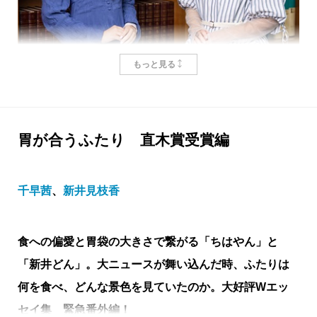
どの産出を誇った鉱山である。大航海時代には海外に
もイワミの名が知られ、一時は世界の銀の産出量の三
分の一をこの石見銀山が賄ったという。
もっと見る
世界が云々という具体的な知識は現場の人間にはな
かったろうが、それでもシルバーラッシュに沸いてい
たことは間違いない。そこには報酬を求めて人が集ま
胃が合うふたり 直木賞受賞編
った。自然に左右され、収穫したものも年貢で持って
ルールを破るかわいい不良に
いかれてしまう農村に比べ、銀山の掘子となれば米の
千早茜
、
新井見枝香
飯が食べられるのだ。もちろん危険と隣り合わせの仕
千早茜
、
宮田愛萌
事だし、厳しい規律や統制は当然。だが惹かれないわ
けがない。
食への偏愛と胃袋の大きさで繋がる「ちはやん」と
先日直木賞を受賞された千早さんと、高校生の頃にそ
山で働くことに魅せられ、敬愛する喜兵衛に認めら
「新井どん」。大ニュースが舞い込んだ時、ふたりは
の著書と出会ってからずっと愛読しているという宮田
れたくて、ウメは手子として成果をあげるよう頑張
何を食べ、どんな景色を見ていたのか。大好評Wエッ
さん。大好きな千早さんの作品について、そして創作
る。しかし初潮が訪れたときから、彼女は間歩に入る
セイ集 緊急番外編！