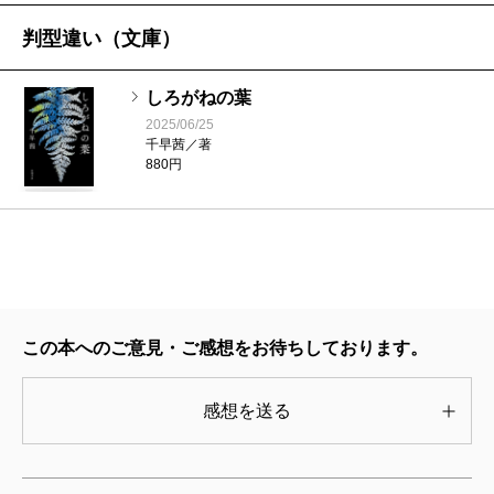
がってきました。
で、直木賞候補であるかに関係なく、いちばん面白い
判型違い（文庫）
宮田
はい（笑）。ファンの方に、これを読んだんだ
と思った作品を、半年に一度、選び、発表し続けた。
けど次は何がいい？ と聞かれるので、その次はこれ
村山
じゃあ、もともとは偶然の出会いから始まった
自分の売場で売りたい本を売るための方法として、そ
しろがねの葉
かな、みたいな話をいつもしていました。
2025/06/25
のね。
の時はそれが最適だったのだ。ところが日比谷の書店
千早茜／著
の閉店が決まり、自分が責任を持つ棚はなくなり、そ
880円
れを続けることができなくなった。しかし、本当にで
千早
ありがたいし、心強い（笑）。宮田さんはどの
千早
はい。ただ私は五十代になって筆力がついた頃
きないのだろうか。書店員としての慎重さで、一年経
作品が一番お好きなんですか。
に書くつもりだったんですよ。でも新潮社の担当編集
ってもまだ答えを探し続けていた。そこへ、直木賞受
者に「なんで？ いま書けばいいじゃない」と言わ
賞の報せ。以前から決めていたわけでは全くない。願
れ、気づいたら連載と取材日程を決められ、今日に至
宮田
うーん、どれも大好きだから悩みますね……。
掛けのように続けていたわけでもない。ただ物事には
ります。
この本へのご意見・ご感想をお待ちしております。
でも、千早さんのナンバーワンをあえてあげるなら
終わるタイミングというものがあり、それがたまたま
『魚神』です。以前「ダ・ヴィンチ」さんの好きな本
大きなよろこびとともに、ふと訪れただけである。ま
感想を送る
を語るというテーマでインタビューを受けた時にも好
村山
そりゃ編集者はいつだって「いま書け」と言う
るで探していた本をお客様自身が見つけてくれた時の
き勝手に語らせていただきました。
に決まってますよ（笑）。
ように、スッと終わった。