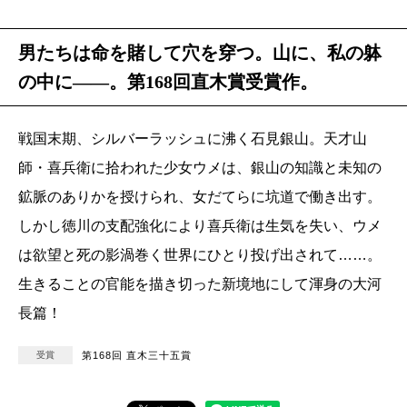
男たちは命を賭して穴を穿つ。山に、私の躰
の中に――。第168回直木賞受賞作。
戦国末期、シルバーラッシュに沸く石見銀山。天才山
師・喜兵衛に拾われた少女ウメは、銀山の知識と未知の
鉱脈のありかを授けられ、女だてらに坑道で働き出す。
しかし徳川の支配強化により喜兵衛は生気を失い、ウメ
は欲望と死の影渦巻く世界にひとり投げ出されて……。
生きることの官能を描き切った新境地にして渾身の大河
長篇！
受賞
第168回 直木三十五賞