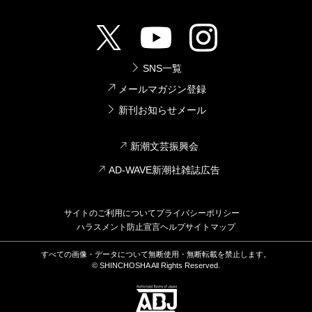
変わってからまた読んだとき、と思い出せるのも嬉し
「ひぃ、寄生虫……」と思いながら書きましたし、裸
も確約というものがない。たとえ京都行きの安くはな
い。装幀もすごく好きです。
足で山を歩く場面も、「抗生物質ないのに！ ケガし
い新幹線代が無駄になったとしても。あれはそうい
たらどうする！」とイライラし通しでした。
う、いきものだ。ふらっとどこかへ行ってしまいそう
SNS一覧
な危うさと読めなさをいつもまとっている。
メールマガジン登録
新井どんと待ち合わせをするスリルをひさびさに味
村山
やっぱり面白すぎるわ、この人（笑）。そのウ
新刊お知らせメール
わっているな、と思った。スリルといっても、来なか
メと交わる三人の男たちの造形も良かったですね。豪
ったら来ないで私はひとりでも京都を満喫できるのだ
新潮文芸振興会
放な山師の喜兵衛、対等にぶつかり合う幼なじみの隼
が。なんせ人生の半分を過ごした地だ。生粋の京都人
AD-WAVE新潮社雑誌広告
人、ウメを崇拝する年下の龍。それぞれ魅力があっ
には眉を顰められそうだが、京都へは「帰る」という
て。
感覚が近い。ああ京都、と思慕の念に駆られている
サイトのご利用について
プライバシーポリシー
ハラスメント防止宣言
ヘルプ
サイトマップ
と、「うえーい」と低い声がして新井どんがどさっと
千早
誰が一番お好みでしたか？
すべての画像・データについて無断使用・無断転載を禁止します。
隣の席に座った。まだ朝の顔をしている。
© SHINCHOSHA All Rights Reserved.
「おはようさん」と言って金沢土産の能登栗きんつば
村山
私は断然、ヨキ推しなんです。喜兵衛の影とし
を茶とともに差しだす。十一月にイベントの仕事で金