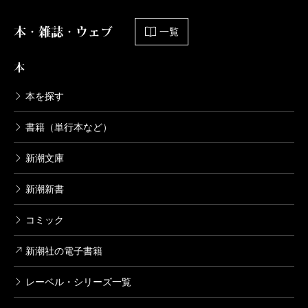
メだ。
宮田
そうなんですか！ 手に取ったのは本当に偶然
本・雑誌・ウェブ
一覧
会見の言葉は料理の音にかき消され、聞こえたり聞
だったんですけど、千早さんに出会った運命の一冊に
千早
よかった！ ウメは男を支えるタイプに設定し
こえなかったりだったが、ちはやんが最後に、少し早
なりました。あの話たちが連作短編として一冊の中に
本
ようかとも考えたんですが、次第に女人禁制の間歩に
口で残した言葉が耳に残る。順番を前後して焼き上が
連なっていることが幸せなんです。儚くて、美しく
入らせたいと強く思うようになりました。間歩の内部
本を探す
ったつくねを肴に、日本酒を飲みながら考えた。私に
て、気高くて。
も、初潮を迎え、間歩を出た彼女の女としての人生も
とって彼女の受賞は、自分に起きる出来事でこれほど
書籍（単行本など）
描ける。そうして、間歩に惹かれ、間歩を追われ、最
うれしいことはあるだろうか、というほどうれしい出
後は自らが間歩となって男たちを受け容れるウメとい
千早
嬉しいです。宮田さんは書くのと読むのはどっ
新潮文庫
来事であった。あの賞は、受賞者本人よりも、作者や
う女が誕生しました。彼女は生命力の塊なので、書く
ちが好きですか？
その作品が好きな人をめいっぱいよろこばせるために
新潮新書
たびにへとへとになりました。
あるのかもしれない。それなら、彼女の言う「いいこ
コミック
宮田
読む方が好きです。
とがあったら悪いことが起きるんじゃないか……」と
村山
妊娠していても野山を駆け回る野性味満点な子
新潮社の電子書籍
いう心配は、何もせずに幸福を受け取った我々こそす
だものね。けれど意外にあなたと似ているなと思っ
るべきだ。
千早
直木賞の授賞式で、小川哲さんが、最期の瞬間
レーベル・シリーズ一覧
た。偏屈なところとか。
受賞のニュースが落ち着く頃、十年に一度と言われ
も多分自分は読者でいるだろうとおっしゃっていて、