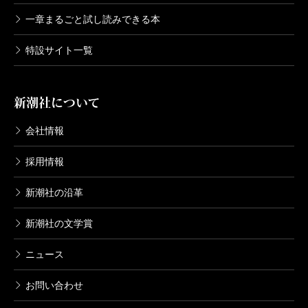
いしいものを食べてきた。さて、一生に一度、あるか
一章まるごと試し読みできる本
通常帯と候補帯と受賞帯が欲しい！
ないかのドデカい賞、何を食べようか考えただけで目
特設サイト一覧
眩がする。おいしいごちそうを食べたあとに、いろい
ろ考えて落ち込む人もいるだろうが、我々はおいしか
宮田
『しろがね』の直木賞受賞の帯は持っていなか
新潮社について
ったなら、後悔などしない。そこだけは共通のポジテ
ったので、そちらを今日編集さんにいただけたのが嬉
ィヴ。少なくとも私にとってこの出来事は、晴れのあ
しかったです。通常帯のかかった本は3冊持っています
会社情報
とに晴れ、いいことを呼んでくるしかないのである。
が、候補帯の本は書店でもすぐ品切れになってしまっ
採用情報
て。
新潮社の沿革
千早茜
Akane Chihaya
村山
衛生観念って……戦国から江戸という時代設定
千早
え、帯が欲しいんですか？
新潮社の文学賞
だもの、仕方ないでしょうに。
去年の師走、まだ眠い朝の八時半、ぽっかり空いた
ままの新幹線の隣座席を眺めていた。
ニュース
宮田
やっぱりファンとしては、記念なので欲しいな
千早
仕方ないけれど、許せないものは許せません。
新井どんが隣同士で予約してくれた席だ。けれど、
お問い合わせ
と……。この本を一回目に読んだとき、この本を帯が
山中をさまようウメが沢蟹を潰して食べる場面は、
しれっと来ない可能性は大いにある。彼女にはいつで