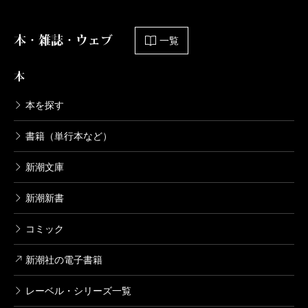
する。
本・雑誌・ウェブ
一覧
大人になってよかったんだ？
本
本を探す
燃え殻
彼女は大槻さんのそういうエッジーな成分を
書籍（単行本など）
丸ごと摂取してたから、寺山修司も映画もプロレスも
大好きだったんです。でもその尖ってお洒落なことに
新潮文庫
命かけてたような女の子が、20年後にフェイスブック
新潮新書
でたまたま見かけたら、アイコンが死ぬほどダサかっ
コミック
たんですよ！
大槻
それ小説にも書いてたけど、どんな写真だった
新潮社の電子書籍
の？
レーベル・シリーズ一覧
燃え殻
なんか東京マラソンに出場するために旦那と