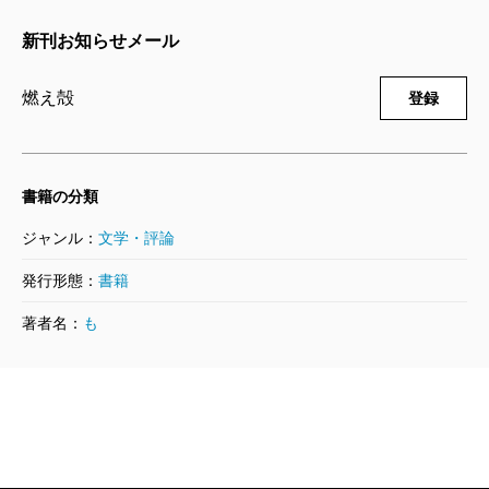
本だよね。
新刊お知らせメール
燃え殻
大槻さんやらもさんの小説で、狂乱な人生に
ふとロマンチックが差し込まれるあの感じ、どこまで
燃え殻
登録
本当か分からないプロレスみたいな感じがすごく好き
で。自分が書くんだったらそういうものを書きたいな
とは考えていました。そういえば彼女とも、小田原の
書籍の分類
駐車場にW★INGの松永対レザーフェイスの釘板デスマ
ジャンル：
文学・評論
ッチ一緒に観に行ったりしたなあ。
発行形態：
書籍
大槻
またもやアイタタタ！（笑）
燃え殻
大槻さんが出たプロレス大会も観に行きまし
著者名：
も
たよ（笑）。川崎球場でしたっけ、ブルーハーツも出
てたんですが。
大槻
え、それ佐賀の鳥栖じゃない?! パンディータ対
バルタン星人とか気の狂ったマッチメイクだった気が