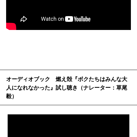
子が大槻さんの信奉者で、デートは「青山墓地に文豪
った。
のお墓参りに行こう」とかいう子だったんですよ。
私小説に限らず、音楽でも映画でも表現ならなんで
大槻
わっ、それ僕エッセイに書いた。
寺山修司
の墓
もそうだが、自分自身を描いて作品を作る場合、言わ
参りみたいな？ もう本当にごめんなさい。
ば「自分に酔う」ことをある程度許して描いていく場
燃え殻
謝らないでください（笑）。その子の影響で
合と、逆に自分を突き放して自虐的に描いていく場合
大槻さんの本を読むようになって、その中に
中島らも
とがある。
さんの本も出てきたんですよね。
前者は、美しく叙情的な作品になるが、同時に、そ
大槻
『ボクたちはみんな大人になれなかった』の中
のナルシズムにツッコミを入れたくなるような気恥ず
オーディオブック 燃え殻『ボクたちはみんな大
にも、らもさんの『永遠も半ばを過ぎて』が出てくる
かしさが漂うことに、多少なりともなったりする。後
人になれなかった』試し聴き（ナレーター：草尾
ね。
者にはそのような気恥ずかしさはないが、それと引き
毅）
燃え殻
今でも僕は大槻さんの本と、らもさんの本を
換えに美しさや叙情性を味わうことは、望めなくな
繰り返し読む人間なんです。
る。
大槻
燃え殻さんの小説、生きづらい若い人たちが抱
が、燃え殻の文章は、驚くべきことに、その両方の
えている、共通の寂しさとか執着とかが書いてあるな
よいところだけでできていたのだ。つまり、自分を手