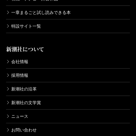
るの？
一章まるごと試し読みできる本
燃え殻
そうか……。
大槻
サブカル沼から更生したと考えれば、いいんじ
特設サイト一覧
ゃないかしら。俺の周りとか、サブカル沼という底が
丸見えの底なし沼に沈んだきりの人がたくさんいるも
新潮社について
の。そうなるともう上がれないよ。
会社情報
燃え殻
説得力しかないです（笑）。大槻さんは昔付
き合ってた女の子が、沼から上がっていた方が嬉しい
採用情報
ですか？
新潮社の沿革
大槻
僕は良かったなと思う。「ラ・ラ・ランド」的
新潮社の文学賞
な心境よね。観てないけど。
燃え殻
「大人になれなかった」って言いながらも、
ニュース
彼女と付き合ってた当時、僕の仕事はどんどん大人的
お問い合わせ
になっていくんですよね。訳のわからない会社だった