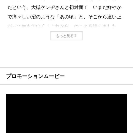
ものを書いて食っている人間ではあるので、まず混乱
たという、大槻ケンヂさんと初対面！ いまだ鮮やか
した。出版業界やテレビ業界の知人数人に「あれ何
で痛々しい沼のような「あの頃」と、そこから這い上
者？ 知ってる人？」と訊いたりもした。誰もが知ら
がって生きていく「これから」のことを語りました。
なかった。そして誰もが「あれおもしろいよねえ、い
もっと見る
ったい誰なんだろうね」と興味を示していた。いや、
「誰なんだろうね」って、燃え殻なんですが。ちなみ
｢アイタタタ」な恋愛を超えて
に、この燃え殻という名前は、現在は脱退してひとり
で活動しているキリンジの堀込泰行が、キリンジ在籍
プロモーションムービー
燃え殻
最初からお恥ずかしい話なんですが、僕、本
時にソロを行う時に使っていた「馬の骨」名義で発表
って家に10冊くらいしかないんです。そんな自分が小
した最初のシングル曲からとったものである。
説書いたなんて、大槻さんの影響でしかなくて。
ということからもわかるように、僕の本職のエリア
大槻
そうなの？ 何しちゃったんだろ。最初に謝り
である、90年代以降の日本のロックに関する記述が、
ます、ごめんなさい（笑）。
作品のそこかしこに出てくるところにも惹かれたが、
燃え殻
いやいや、20代で初めて大好きになった女の
それ以上にショックだったのは、彼の文体そのものだ