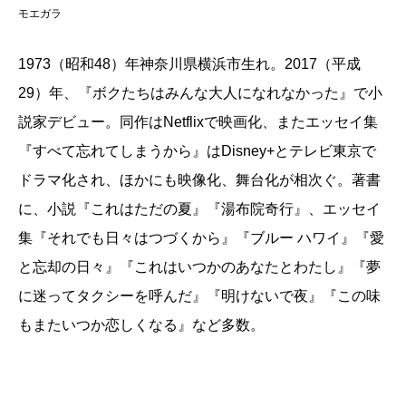
大槻
サザエさんでさえこうなんだから、時代って変
モエガラ
期待している。
わるんだね。よく聞かれると思うんですけど、この小
説はどのくらい本当のことを書いたんですか？
1973（昭和48）年神奈川県横浜市生れ。2017（平成
（ひょうご・しんじ フリーライター）
燃え殻
ブスな彼女に文通で出会ったのも、いきなり
29）年、『ボクたちはみんな大人になれなかった』で小
波 2017年7月号より
フラれたのも、最後のセリフが「今度、CD持ってくる
説家デビュー。同作はNetflixで映画化、またエッセイ集
単行本刊行時掲載
ね」だったのも、エピソードは全部本当です。本にす
『すべて忘れてしまうから』はDisney+とテレビ東京で
る時、セリフや構成はもっと普遍性のあるものに変え
ドラマ化され、ほかにも映像化、舞台化が相次ぐ。著書
たつもりなんですけど。
に、小説『これはただの夏』『湯布院奇行』、エッセイ
大槻
普遍的な青春小説でもあるけど、サブカルヤン
集『それでも日々はつづくから』『ブルー ハワイ』『愛
グ恋愛あるあるみたいなとこあるよね。まず女の子が
と忘却の日々』『これはいつかのあなたとわたし』『夢
「仲屋むげん堂」でバイトしてるとこから、もう！
に迷ってタクシーを呼んだ』『明けないで夜』『この味
みたいな（笑）。彼女と行ったむげん堂のカレー屋っ
もまたいつか恋しくなる』など多数。
て、南口の坂下ったとこ？
燃え殻
あの螺旋階段があるお店です。