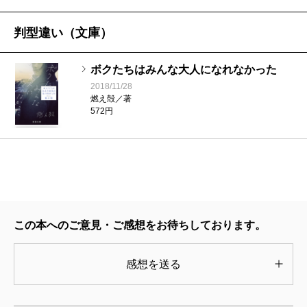
大槻
俺もあそこ何度行ったか分からない。高円寺で
一番おしゃれな店だった。ていうか、あれが高円寺の
判型違い（文庫）
限界だった。
ボクたちはみんな大人になれなかった
燃え殻
あれ一番おしゃれだったんですか（笑）。僕
2018/11/28
は『リンダリンダラバーソール』も大好きなんですけ
燃え殻／著
572円
ど、ヒロインのコマコはモデルっているんですか？
大槻
「リンラバ」のコマコね。あれは特定の誰って
いうより、あの頃いたサブカル好きな女の子たちの象
徴なんだよね。
燃え殻
僕の小説も彼女のモデルはいるんですけど、
その細部は僕が“まだ何者でもなかった時に出会った女
この本へのご意見・ご感想をお待ちしております。
の子たち”の集合体なんですよね。
感想を送る
大槻
だからみんなガーンッてくるんじゃないかし
ら。個人的な記憶を呼び覚ましてしまう装置みたいな