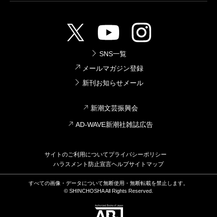
のに、事業がどんどん大きくなって、いつの間にか自
分に「チーフ」とか肩書きがついてるんですよ。一方
彼女は、大槻さんの『オーケンののほほんと熱い国へ
SNS一覧
行く』とか読んで、「私インド行きたいんだよね」っ
メールマガジン登録
ていう話をしてる。
新刊お知らせメール
大槻
全然話が噛み合ってない。
燃え殻
でも僕も昇進は嬉しかったから「チーフにな
新潮文芸振興会
ったよ」って一応報告したんです。そしたら彼女がそ
AD-WAVE新潮社雑誌広告
れをスルーして、サイババの話したんですよ。
大槻
出世トークをサイババで殺す女！
サイトのご利用について
プライバシーポリシー
燃え殻
彼女には、社会に回収されていく僕の話なん
ハラスメント防止宣言
ヘルプ
サイトマップ
て全然響かないんですよ。「メメント・モリって分か
すべての画像・データについて無断使用・無断転載を禁止します。
© SHINCHOSHA All Rights Reserved.
る？」みたいな話の中でチーフになったお祝いなんて
起こらないんです。僕その時「こいつ、つまんねえ大