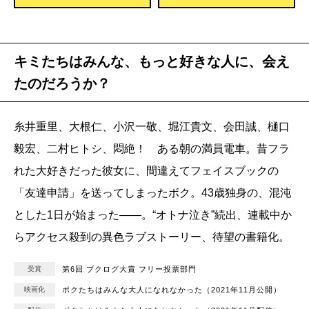
キミたちはみんな、もっと好きな人に、会え
たのだろうか？
糸井重里、大根仁、小沢一敬、堀江貴文、会田誠、樋口
毅宏、二村ヒトシ、悶絶！ ある朝の満員電車。昔フラ
れた大好きだった彼女に、間違えてフェイスブックの
「友達申請」を送ってしまったボク。43歳独身の、混沌
とした1日が始まった――。“オトナ泣き”続出、連載中か
らアクセス殺到の異色ラブストーリー、待望の書籍化。
受賞
第6回 ブクログ大賞 フリー投票部門
映画化
ボクたちはみんな大人になれなかった（2021年11月公開）