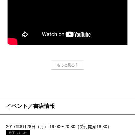
あって。僕は世代が上だけど、読んでてちゃんと「ア
ひどく突き放しながらも、同時に美しくて、そして叙
イタタタ」ってなったよ。基本的にサブカル恋愛って
情性に満ちていたのだ。
痛いよね。
なぜ彼にだけそのようなことができるのかは、正
燃え殻
僕は大槻さんの『のほほん雑記帳』を読んだ
直、よくわからない。というか、少なくとも、自分に
時にそう思いました。主人公2人が別れるシーンあるじ
は絶対無理なのはあきらかなので、ただ悔しいと言う
ゃないですか。一緒にベンチに座っていて、彼女が
ほかない。いや、「悔しい」とか思っている時点でず
「今週の『サザエさん』みた？」って唐突に言うんで
audiobook.jp
うずうしいというか、「同じ土俵に立ってるつもり
もっと見る
すよね。その週は波平とフネが「お父さんお母さん、
Audible
か？」と、自分で自分が恥ずかしくなるが。
たまには梅でも見にいきなよ」ってカツオに言われ
本作はそのケイクスの連載の書籍化だが、それにあ
て、水戸に梅を見に行く回なんです。
たってかなりの加筆修正が行われている。エピソード
大槻
男女が付き合う上で生じるウェットな部分を早
や登場人物がまるごとカットされて、代わりに別の話
イベント／書店情報
く超えて、そういう枯れた関係になってしまえば、私
が新たに加わっていたりする。相当な推敲を重ねたこ
たちも別れたりなんかしなくてよかったのにねって彼
とが窺い知れるので、すでにケイクスで読んだ方も興
2017年8月28日（月） 19:00〜20:30（受付開始18:30）
女が言う、みたいなシーンですね。
味深く読めると思う。
終了しました