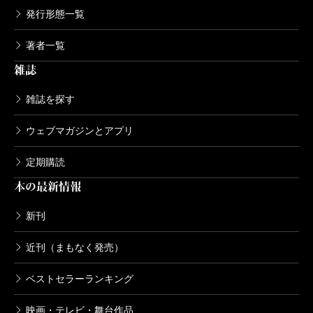
お揃いのジャージ着て、ストレッチしてるアイコンな
発行形態一覧
んですよ！
著者一覧
大槻
いや、いーじゃない別に（笑）。
雑誌
燃え殻
でも2人で両手繋いで引っ張りあって、脇腹伸
雑誌を探す
ばしてるんですよ?!
大槻
だから、いーじゃない！（笑） 人間には歴史
ウェブマガジンとアプリ
があるの。今、彼女はストレッチ期なの。
定期購読
燃え殻
そんな時期、あるんすか。
本の最新情報
大槻
あるの。わかるよ、そういうの。
燃え殻
だって単館映画のチラシ集めてコラージュし
新刊
てた子ですよ。それが夫婦色違いのジャージ着てスト
近刊（まもなく発売）
レッチしてる。
ベストセラーランキング
大槻
だったら旦那と民族衣装着て無農薬野菜作って
るとか、難解なイラン映画を観に行ってたら、納得す
映画・テレビ・舞台作品