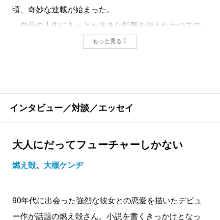
頃、奇妙な連載が始まった。
自分の人生にもっとも大きな影響を与えたかつての
恋人のことを軸に、これまでと現在の己を綴ってい
もっと見る
く、私小説の体裁をとった作品。プロフィールを見る
と、書き手は作家ではなくテレビ業界の人、ただし放
送作家とかディレクターならものを書くのもわかる
が、そうではなくて、もっと裏方の「美術」という職
インタビュー／対談／エッセイ
業らしい。いわゆるツイッタラーというジャンルから
出てきて、最初に書いた小説がこれのようだ。
大人にだってフューチャーしかない
どうでしょう。よくわからないでしょう、どういう
燃え殻
、
大槻ケンヂ
存在なんだか。ただ、それ以上にわからなかったの
が、そんな正体が曖昧な人の書いたものが、衝撃的に
おもしろく、そして新しかった、という事実だ。
90年代に出会った強烈な彼女との恋愛を描いたデビュ
音楽ライターという狭いジャンルだが、自分も一応
ー作が話題の燃え殻さん。小説を書くきっかけとなっ