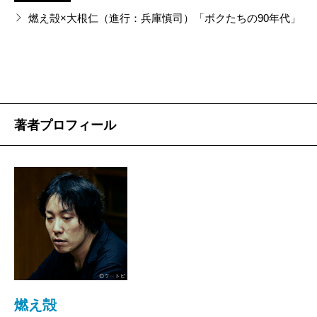
燃え殻
僕その時はまだ童貞で、誰の手も握ったこと
自分のことを書いている私小説の体裁だが、すべて
燃え殻×大根仁（進行：兵庫慎司）「ボクたちの90年代」
なかったのに、「わかる！」って思いましたもん。
が実際にあったことではなく若干のフィクションを織
大槻
それ、わかってないよ！（笑）
り交ぜて物語を進めていく、という手法の作品におい
燃え殻
そう、わかってなかった。
ては、最初から文筆業の人よりも、別ジャンルで世に
大槻
まあ僕の本の話はいいんですよ。でもそう言え
出て、次に文筆活動を始めた人の方が、もしかしたら
ばこの間、新聞のラテ欄で「サザエさん」見たらね、
著者プロフィール
優れているのかもしれない。といっても、最近読んで
えーと、誰だっけ？ カツオ……ワカメじゃな
そう思ったのは、今のところ
又吉直樹
と尾崎世界観の
い……。
二例だけなので、断定できるほどのサンプル数が集ま
燃え殻
大槻さん、タラちゃんがどうかしたんです
っているわけではないのだが、仮にそうだとしたら、
か？（笑）
そのラインの新しい才能の登場だと思う、燃え殻は。
大槻
あ、タラちゃん！ あのね、ラテ欄に「タラち
最初にこんな決定的なものを書いてしまって、次の
ゃん空気を読む」って書いてあったの。あれ、どうい
一手があるのかどうかわからないが……というか、当
うこと?!
人に次の一手を打つ気があるのかどうかすらわからな
燃え殻
知りませんよ！（笑）
燃え殻
いが、あればいいな、あってくれよ、と、僕は心から