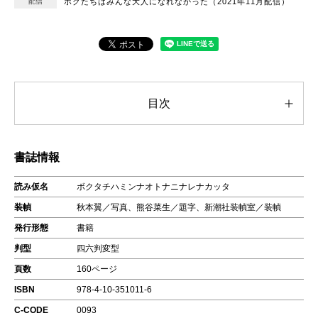
配信
ボクたちはみんな大人になれなかった（2021年11月配信）
目次
書誌情報
読み仮名
ボクタチハミンナオトナニナレナカッタ
装幀
秋本翼／写真、熊谷菜生／題字、新潮社装幀室／装幀
発行形態
書籍
判型
四六判変型
頁数
160ページ
ISBN
978-4-10-351011-6
C-CODE
0093