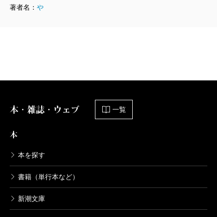
著者名：
や
山崎豊子全集 19 大地の子（一）
2005/07/08
山崎豊子／著
4,730円
山崎豊子全集 18 二つの祖国（三）
2005/06/10
山崎豊子／著
4,730円
本・雑誌・ウェブ
一覧
山崎豊子全集 17 二つの祖国（二）
本
2005/05/08
山崎豊子／著
本を探す
4,730円
書籍（単行本など）
山崎豊子全集 16 二つの祖国（一）
新潮文庫
2005/04/08
山崎豊子／著