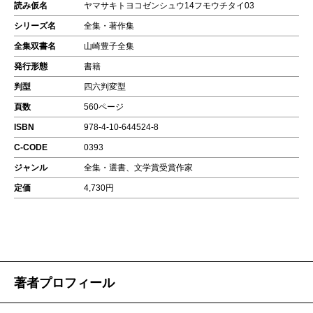
読み仮名
ヤマサキトヨコゼンシュウ14フモウチタイ03
シリーズ名
全集・著作集
全集双書名
山崎豊子全集
発行形態
書籍
判型
四六判変型
頁数
560ページ
ISBN
978-4-10-644524-8
C-CODE
0393
ジャンル
全集・選書、文学賞受賞作家
定価
4,730円
著者プロフィール