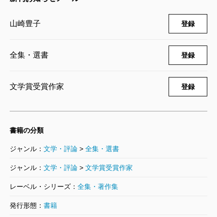
山崎豊子／著
5,170円
山崎豊子
登録
山崎豊子全集 22 沈まぬ太陽（二） 御
巣鷹山篇
全集・選書
登録
2005/10/07
山崎豊子／著
4,180円
文学賞受賞作家
登録
山崎豊子全集 21 沈まぬ太陽（一） ア
フリカ篇
2005/09/09
書籍の分類
山崎豊子／著
5,170円
ジャンル：
文学・評論
>
全集・選書
山崎豊子全集 20 大地の子（二）
ジャンル：
文学・評論
>
文学賞受賞作家
2005/08/10
山崎豊子／著
レーベル・シリーズ：
全集・著作集
4,730円
発行形態：
書籍