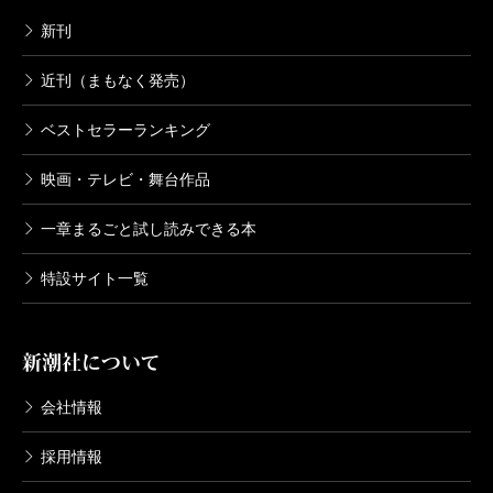
山崎豊子全集 11 華麗なる一族（二）
新刊
2004/11/10
山崎豊子／著
5,170円
近刊（まもなく発売）
ベストセラーランキング
山崎豊子全集 10 華麗なる一族（一）
2004/10/08
映画・テレビ・舞台作品
山崎豊子／著
5,170円
一章まるごと試し読みできる本
特設サイト一覧
山崎豊子全集 9 仮装集団／ムッシュ・
クラタ
2004/09/10
山崎豊子／著
新潮社について
5,170円
会社情報
山崎豊子全集 8 白い巨塔（三）
2004/08/08
採用情報
山崎豊子／著
5,170円