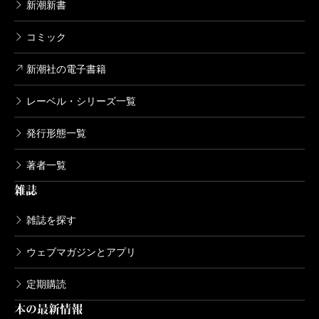
新潮新書
4,730円
コミック
山崎豊子全集 15 不毛地帯（四）
新潮社の電子書籍
2005/03/10
山崎豊子／著
4,730円
レーベル・シリーズ一覧
発行形態一覧
山崎豊子全集 13 不毛地帯（二）
2004/12/29
著者一覧
山崎豊子／著
4,730円
雑誌
雑誌を探す
山崎豊子全集 12 不毛地帯（一）
2004/12/10
ウェブマガジンとアプリ
山崎豊子／著
4,730円
定期購読
本の最新情報