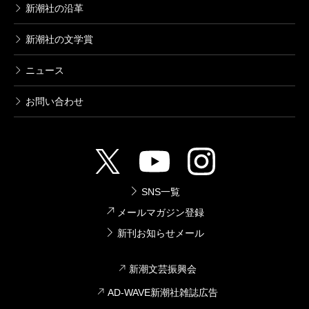
新潮社の沿革
新潮社の文学賞
山崎豊子全集 7 白い巨塔（二）
2004/07/09
ニュース
山崎豊子／著
4,180円
お問い合わせ
山崎豊子全集 6 白い巨塔（一）
2004/06/10
山崎豊子／著
4,180円
SNS一覧
メールマガジン登録
山崎豊子全集 5 花紋
新刊お知らせメール
2004/05/08
山崎豊子／著
4,180円
新潮文芸振興会
AD-WAVE新潮社雑誌広告
山崎豊子全集 4 女系家族