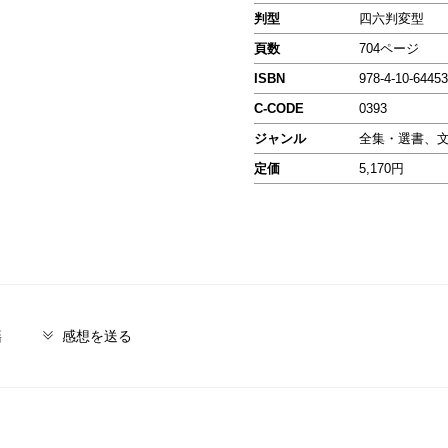
判型
四六判変型
頁数
704ページ
ISBN
978-4-10-64453
C-CODE
0393
ジャンル
全集・選書、
定価
5,170円
籍
感想を送る