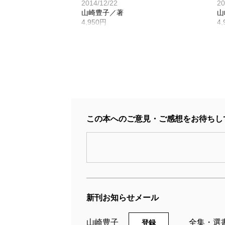
2014/12/22
20
山崎豊子／著
山
4,950円
4
この本へのご意見・ご感想をお待ちし
山崎豊子全集 22 沈まぬ
太陽（二） 御巣鷹山篇
新刊お知らせメール
2005/10/07
20
山崎豊子／著
山
山崎豊子
全集・選
登録