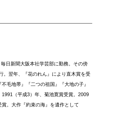
業。毎日新聞大阪本社学芸部に勤務。その傍
刊行。翌年、『花のれん』により直木賞を受
『不毛地帯』『二つの祖国』『大地の子』
991（平成3）年、菊池寛賞受賞。2009
受賞。大作『約束の海』を遺作として