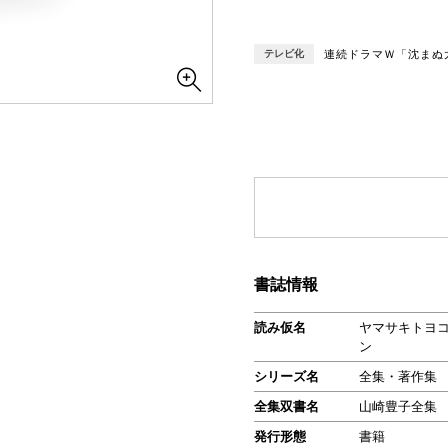
テレビ化
連続ドラマＷ「沈まぬ太
書誌情報
読み仮名
ヤマサキトヨコ
ン
シリーズ名
全集・著作集
全集双書名
山崎豊子全集
発行形態
書籍