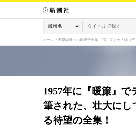
ホーム
>
書籍詳細：山崎豊子全集 23 沈まぬ太陽（三
1957年に『暖簾』
筆された、壮大にし
る待望の全集！