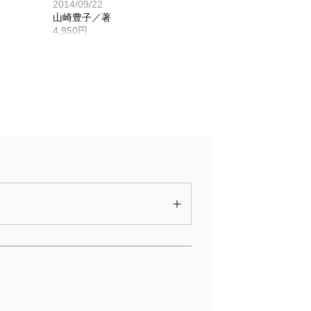
2014/09/22
山崎豊子／著
4,950円
地の
山崎豊子全集 19 大地の
子（一）
2005/07/08
山崎豊子／著