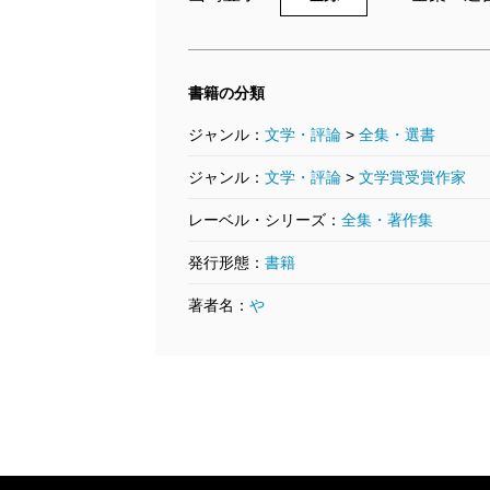
4,180円
5
書籍の分類
ジャンル：
文学・評論
>
全集・選書
ジャンル：
文学・評論
>
文学賞受賞作家
レーベル・シリーズ：
全集・著作集
発行形態：
書籍
著者名：
や
山崎豊子全集 18 二つの
祖国（三）
2005/06/10
20
山崎豊子／著
山
4,730円
4