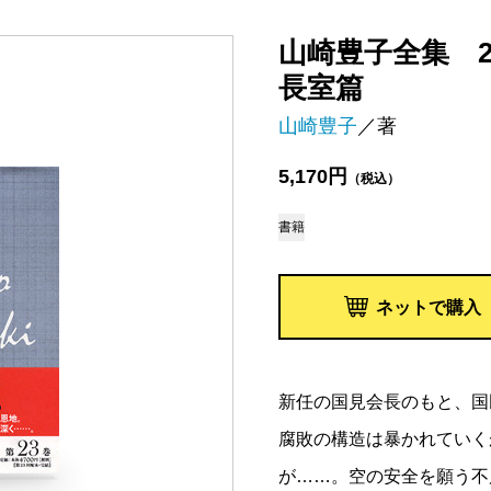
山崎豊子全集 2
長室篇
山崎豊子
／著
5,170円
（税込）
書籍
ネットで購入
新任の国見会長のもと、国
腐敗の構造は暴かれていく
が……。空の安全を願う不