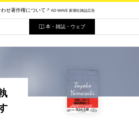
合わせ
著作権について
AD-WAVE 新潮社雑誌広告
本・雑誌・ウェブ
執
す