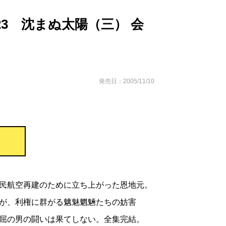
3 沈まぬ太陽（三） 会
発売日：2005/11/10
民航空再建のために立ち上がった恩地元。
が、利権に群がる魑魅魍魎たちの妨害
屈の男の闘いは果てしない。全集完結。