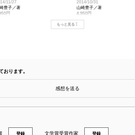
14/11/27
2014/10/31
崎豊子／著
山崎豊子／著
,950円
4,950円
もっと見る
ております。
感想を送る
山崎豊子全集 21 沈まぬ
山崎豊子全集 20 大
太陽（一） アフリカ篇
子（二）
05/09/09
2005/08/10
崎豊子／著
山崎豊子／著
書
文学賞受賞作家
登録
登録