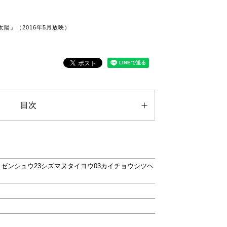
陽」（2016年5月放映）
目次
ゼンシュウ23シズマヌタイヨウ03カイチョウシツヘ