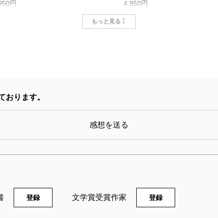
,950円
4,950円
もっと見る
ております。
感想を送る
山崎豊子全集 22 沈まぬ
山崎豊子全集 21 沈
太陽（二） 御巣鷹山篇
太陽（一） アフリカ篇
05/10/07
2005/09/09
崎豊子／著
山崎豊子／著
書
文学賞受賞作家
登録
登録
,180円
5,170円