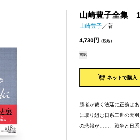
山崎豊子全集 
山崎豊子
／著
4,730円
（税込）
書籍
ネットで購入
勝者が裁く法廷に正義はあ
に取り組む日系二世の天羽
の悲報が……。戦争と日系