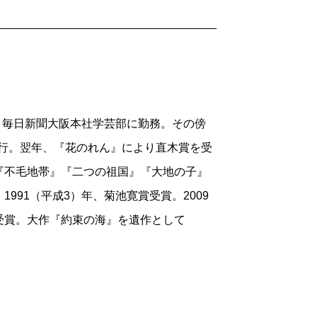
業。毎日新聞大阪本社学芸部に勤務。その傍
刊行。翌年、『花のれん』により直木賞を受
『不毛地帯』『二つの祖国』『大地の子』
991（平成3）年、菊池寛賞受賞。2009
受賞。大作『約束の海』を遺作として