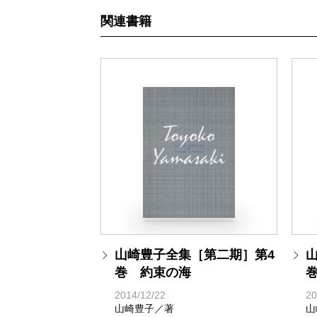
関連書籍
山崎豊子全集［第二期］第4
巻 約束の海
2014/12/22
20
山崎豊子／著
山