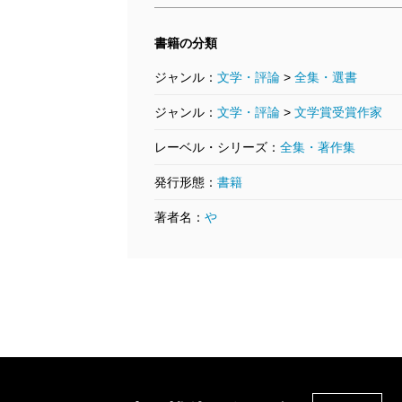
書籍の分類
ジャンル：
文学・評論
>
全集・選書
ジャンル：
文学・評論
>
文学賞受賞作家
レーベル・シリーズ：
全集・著作集
発行形態：
書籍
著者名：
や
山崎豊子全集 19 大地の
子（一）
2005/07/08
20
山崎豊子／著
山
4,730円
4