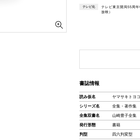
テレビ化
テレビ東京開局55周年
放映）
書誌情報
読み仮名
ヤマサキトヨコ
シリーズ名
全集・著作集
全集双書名
山崎豊子全集
発行形態
書籍
判型
四六判変型