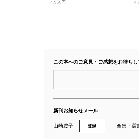
4,950円
4
この本へのご意見・ご感想をお待ちし
山崎豊子全集 23 沈まぬ
太陽（三） 会長室篇
新刊お知らせメール
2005/11/10
20
山崎豊子／著
山
山崎豊子
全集・選
登録
5,170円
4