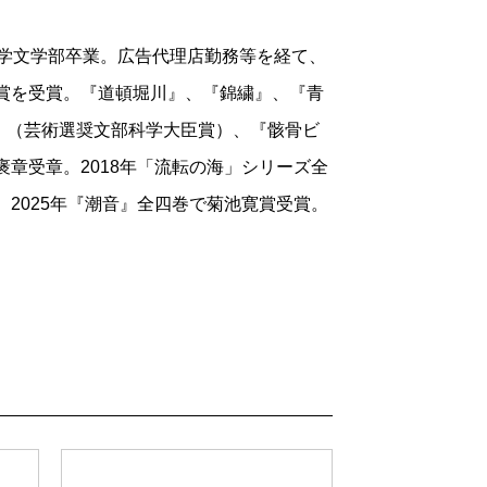
大学文学部卒業。広告代理店勤務等を経て、
川賞を受賞。『道頓堀川』、『錦繍』、『青
』（芸術選奨文部科学大臣賞）、『骸骨ビ
褒章受章。2018年「流転の海」シリーズ全
。2025年『潮音』全四巻で菊池寛賞受賞。