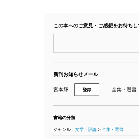
この本へのご意見・ご感想をお待ちし
宮本輝全集 第10巻
1993/01/08
19
宮本輝／著
宮
新刊お知らせメール
5,720円
4
宮本輝
全集・選書
登録
書籍の分類
ジャンル：
文学・評論
>
全集・選書