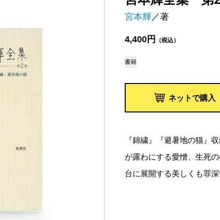
宮本輝
／著
4,400円
（税込）
書籍
ネットで購入
『錦繍』『避暑地の猫』収
が露わにする愛憎、生死の
台に展開する美しくも罪深