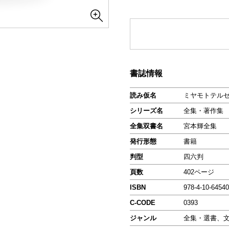
書誌情報
読み仮名
ミヤモトテルゼ
シリーズ名
全集・著作集
全集双書名
宮本輝全集
発行形態
書籍
判型
四六判
頁数
402ページ
ISBN
978-4-10-64540
C-CODE
0393
ジャンル
全集・選書、