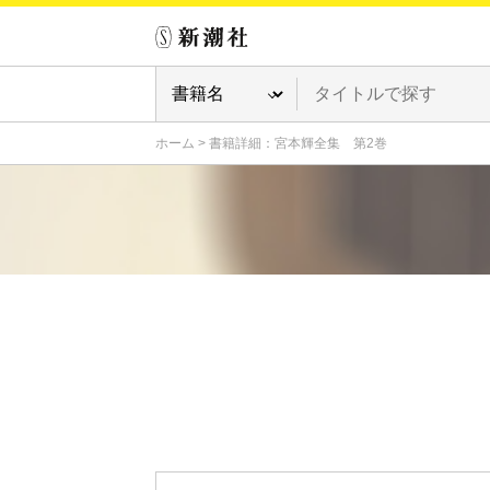
ホーム
>
書籍詳細：宮本輝全集 第2巻