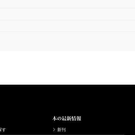
宮本輝全集 第5巻
宮本輝全集 第4巻
92/08/10
1992/07/10
本輝／著
宮本輝／著
,720円
4,400円
本の最新情報
探す
新刊