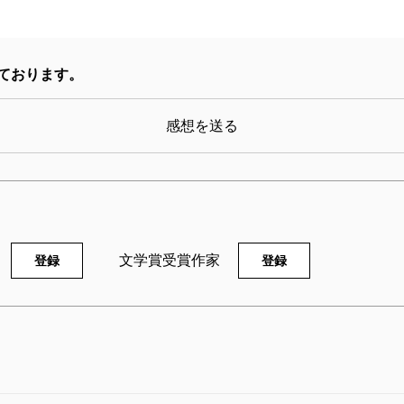
ております。
感想を送る
宮本輝全集 第9巻
宮本輝全集 第8巻
92/12/10
1992/11/10
本輝／著
宮本輝／著
,400円
4,400円
文学賞受賞作家
登録
登録