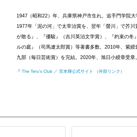
1947（昭和22）年、兵庫県神戸市生れ。追手門学院
1977年「泥の河」で太宰治賞を、翌年「螢川」で芥
が散る』、『優駿』（吉川英治文学賞）、『約束の冬
ルの庭』（司馬遼太郎賞）等著書多数。2010年、紫綬
九部（毎日芸術賞）を完結。2020年、旭日小綬章受章
The Teru's Club ／ 宮本輝公式サイト （外部リンク）