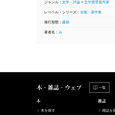
ジャンル：
文学・評論
>
文学賞受賞作家
レーベル・シリーズ：
全集・著作集
発行形態：
書籍
宮本輝全集 第6巻
著者名：
み
1992/09/10
19
宮本輝／著
宮
4,400円
5
本・雑誌・ウェブ
一覧
本
雑誌
本を探す
雑誌を