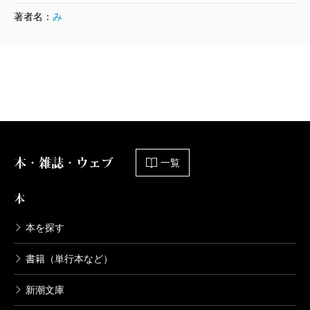
宮本輝全集 第6巻
著者名：
み
1992/09/10
宮本輝／著
4,400円
宮本輝全集 第4巻
1992/07/10
宮本輝／著
4,400円
本・雑誌・ウェブ
一覧
宮本輝全集 第3巻
1992/06/10
本
宮本輝／著
4,840円
本を探す
書籍（単行本など）
宮本輝全集 第2巻
1992/05/11
新潮文庫
宮本輝／著
4,400円