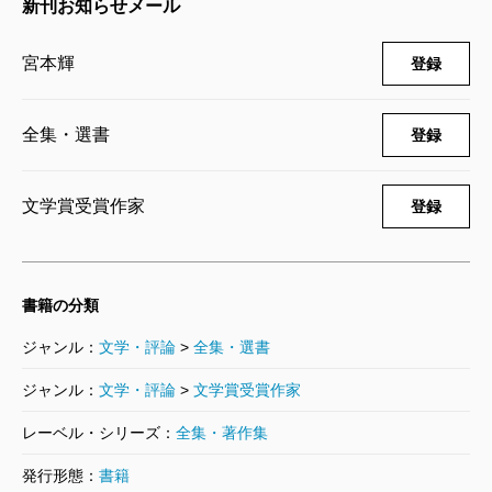
新刊お知らせメール
5,720円
宮本輝
登録
宮本輝全集 第9巻
1992/12/10
宮本輝／著
全集・選書
登録
4,400円
文学賞受賞作家
登録
宮本輝全集 第8巻
1992/11/10
宮本輝／著
4,400円
書籍の分類
ジャンル：
文学・評論
>
全集・選書
宮本輝全集 第7巻
1992/10/09
ジャンル：
文学・評論
>
文学賞受賞作家
宮本輝／著
5,280円
レーベル・シリーズ：
全集・著作集
発行形態：
書籍