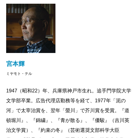
宮本輝
ミヤモト・テル
1947（昭和22）年、兵庫県神戸市生れ。追手門学院大学
文学部卒業。広告代理店勤務等を経て、1977年「泥の
河」で太宰治賞を、翌年「螢川」で芥川賞を受賞。『道
頓堀川』、『錦繍』、『青が散る』、『優駿』（吉川英
治文学賞）、『約束の冬』（芸術選奨文部科学大臣