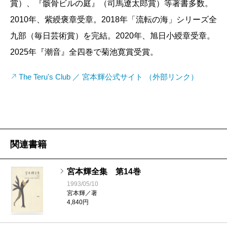
賞）、『骸骨ビルの庭』（司馬遼太郎賞）等著書多数。
2010年、紫綬褒章受章。2018年「流転の海」シリーズ全
九部（毎日芸術賞）を完結。2020年、旭日小綬章受章。
2025年『潮音』全四巻で菊池寛賞受賞。
The Teru's Club ／ 宮本輝公式サイト （外部リンク）
関連書籍
宮本輝全集 第14巻
1993/05/10
宮本輝／著
4,840円