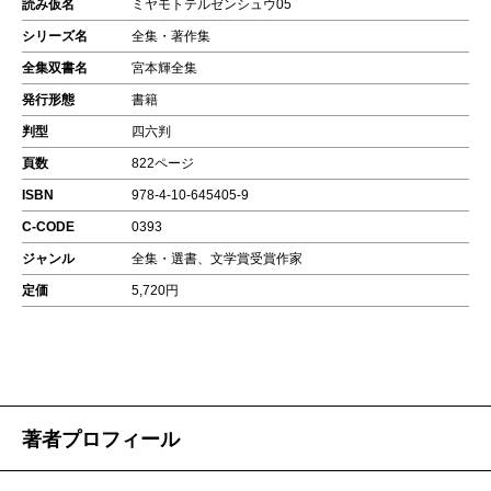
読み仮名
ミヤモトテルゼンシュウ05
シリーズ名
全集・著作集
全集双書名
宮本輝全集
発行形態
書籍
判型
四六判
頁数
822ページ
ISBN
978-4-10-645405-9
C-CODE
0393
ジャンル
全集・選書、文学賞受賞作家
定価
5,720円
著者プロフィール