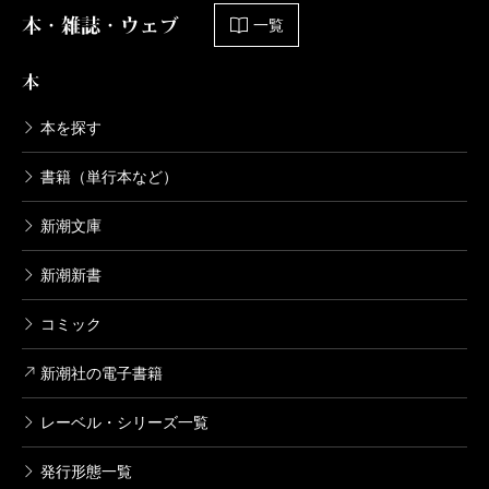
ドナルド・キーン／著
本・雑誌・ウェブ
一覧
3,300円
本
ドナルド・キーン著作集 第五巻 日本
人の戦争
本を探す
2012/08/27
ドナルド・キーン／著、松宮史朗／訳、角地幸男／訳
書籍（単行本など）
4,180円
新潮文庫
ドナルド・キーン著作集 第四巻 思い
出の作家たち
新潮新書
2012/06/27
ドナルド・キーン／著
4,180円
コミック
新潮社の電子書籍
ドナルド・キーン著作集 第三巻 続 百
代の過客
レーベル・シリーズ一覧
2012/04/27
ドナルド・キーン／著、金関寿夫／訳
3,960円
発行形態一覧