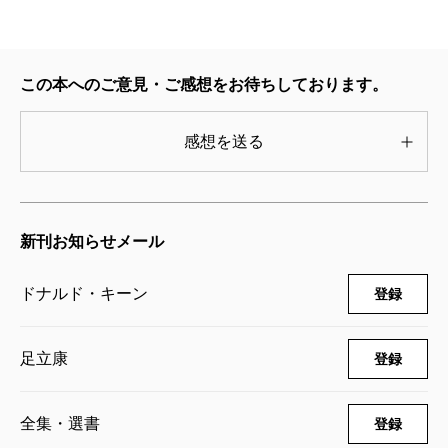
ドナルド・キーン／著、角地幸男／訳
3,300円
ドナルド・キーン著作集 第十三巻 明
この本へのご意見・ご感想をお待ちしております。
治天皇〔中〕
2015/11/27
ドナルド・キーン／著、角地幸男／訳
感想を送る
3,300円
ドナルド・キーン著作集 第十二巻 明
治天皇〔上〕
新刊お知らせメール
2015/07/31
ドナルド・キーン／著、角地幸男／訳
3,300円
ドナルド・キーン
登録
ドナルド・キーン著作集 第十一巻 日
本人の西洋発見
足立康
登録
2014/12/22
ドナルド・キーン／著
3,740円
全集・選書
登録