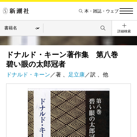
本・雑誌・ウェブ
詳細検索
ドナルド・キーン著作集 第八巻
碧い眼の太郎冠者
ドナルド・キーン
／著 、
足立康
／訳 、他