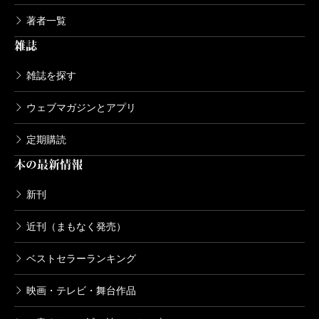
ドナルド・キーン著作集 第二巻 百代
著者一覧
の過客
雑誌
2012/02/29
ドナルド・キーン／著、金関寿夫／訳
雑誌を探す
3,300円
ウェブマガジンとアプリ
ドナルド・キーン著作集 第一巻 日本
の文学
定期購読
2011/12/22
ドナルド・キーン／著、吉田健一／訳、篠田一士／訳、
本の最新情報
大庭みな子／訳、平野勇夫／訳
3,960円
新刊
近刊（まもなく発売）
ベストセラーランキング
映画・テレビ・舞台作品