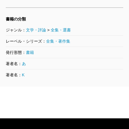
ドナルド・キーン著作集 第十巻 自叙
伝 決定版
2014/06/30
書籍の分類
ドナルド・キーン／著
3,520円
ジャンル：
文学・評論
>
全集・選書
ドナルド・キーン著作集 第九巻 世界
レーベル・シリーズ：
全集・著作集
のなかの日本文化
発行形態：
書籍
2013/11/29
ドナルド・キーン／著、司馬遼太郎／著、安部公房／著
著者名：
あ
3,960円
著者名：
K
ドナルド・キーン著作集 第七巻 足利
義政と銀閣寺
2013/05/31
ドナルド・キーン／著、角地幸男／訳、他
3,300円
ドナルド・キーン著作集 第六巻 能・
文楽・歌舞伎
2013/01/31