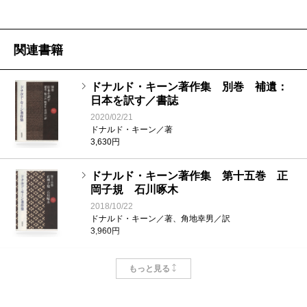
関連書籍
ドナルド・キーン著作集 別巻 補遺：
日本を訳す／書誌
2020/02/21
ドナルド・キーン／著
3,630円
ドナルド・キーン著作集 第十五巻 正
岡子規 石川啄木
2018/10/22
ドナルド・キーン／著、角地幸男／訳
3,960円
ドナルド・キーン著作集 第十四巻 明
もっと見る
治天皇〔下〕
2016/09/30