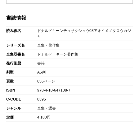
書誌情報
読み仮名
ドナルドキーンチョサクシュウ08アオイメノタロウカジ
ャ
シリーズ名
全集・著作集
全集双書名
ドナルド・キーン著作集
発行形態
書籍
判型
A5判
頁数
656ページ
ISBN
978-4-10-647108-7
C-CODE
0395
ジャンル
全集・選書
定価
4,180円