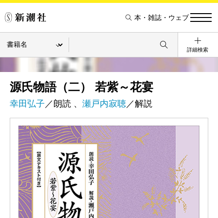
本・雑誌・ウェブ
詳細検索
源氏物語（二） 若紫～花宴
幸田弘子
／朗読 、
瀬戸内寂聴
／解説