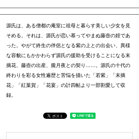
源氏は、ある僧都の庵室に祖母と暮らす美しい少女を見
そめる。それは、源氏が恋い慕ってやまぬ藤壺の姪であ
った。やがて終生の伴侶となる紫の上との出会い、異様
な容貌にもかかわらず源氏の援助を受けることになる末
摘花、藤壺の出産、朧月夜との契り……。源氏の十代の
終わりを彩る女性遍歴と苦悩を描いた「若紫」「末摘
花」「紅葉賀」「花宴」の計四帖より一部割愛して収
録。