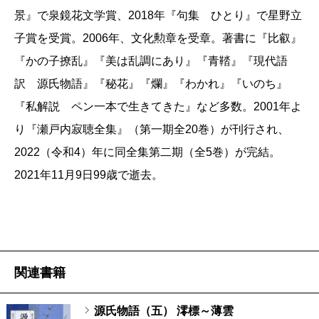
景』で泉鏡花文学賞、2018年『句集 ひとり』で星野立
子賞を受賞。2006年、文化勲章を受章。著書に『比叡』
『かの子撩乱』『美は乱調にあり』『青鞜』『現代語
訳 源氏物語』『秘花』『爛』『わかれ』『いのち』
『私解説 ペン一本で生きてきた』など多数。2001年よ
り『瀬戸内寂聴全集』（第一期全20巻）が刊行され、
2022（令和4）年に同全集第二期（全5巻）が完結。
2021年11月9日99歳で逝去。
関連書籍
源氏物語（五） 澪標～薄雲