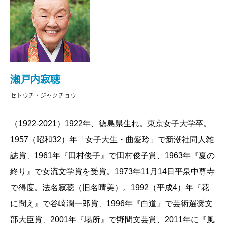
瀬戸内寂聴
セトウチ・ジャクチョウ
（1922-2021）1922年、徳島県生れ。東京女子大学卒。
1957（昭和32）年「女子大生・曲愛玲」で新潮社同人雑
誌賞、1961年『田村俊子』で田村俊子賞、1963年『夏の
終り』で女流文学賞を受賞。1973年11月14日平泉中尊寺
で得度。法名寂聴（旧名晴美）。1992（平成4）年『花
に問え』で谷崎潤一郎賞、1996年『白道』で芸術選奨文
部大臣賞、2001年『場所』で野間文芸賞、2011年に『風