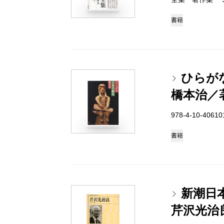
書籍
ひらが
橋本治／
978-4-10-4061
書籍
新潮日
芹沢光治