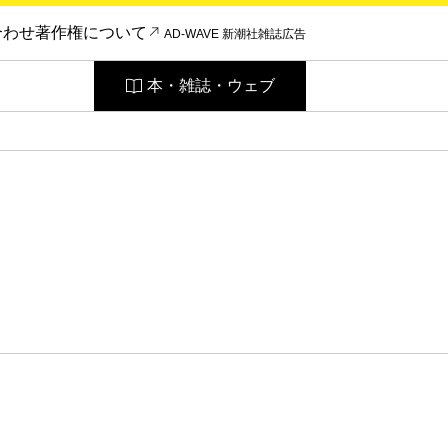
合わせ
著作権について
AD-WAVE 新潮社雑誌広告
本・雑誌・ウェブ