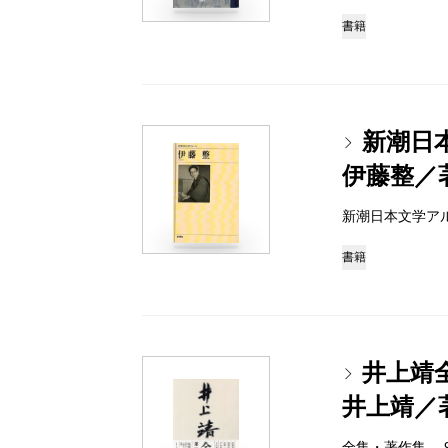
書籍
新潮日
伊藤整／
新潮日本文学アルバム 
書籍
井上靖
井上靖／
全集・著作集 978-