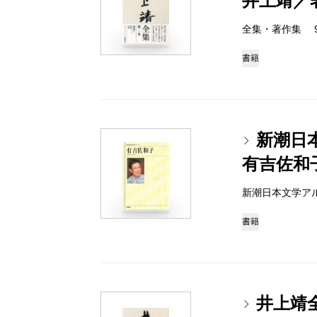
井上靖／
全集・著作集 978-
書籍
新潮日
有吉佐和
新潮日本文学アルバム 
書籍
井上靖