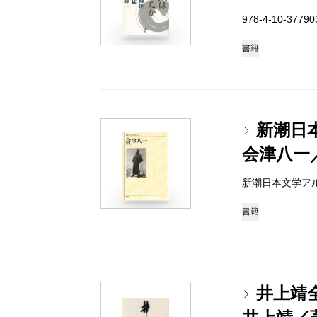
978-4-10-3779
書籍
新潮日
会津八一
新潮日本文学アルバム 
書籍
井上靖