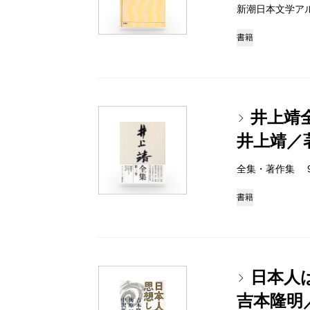
新潮日本文学アルバム 
書籍
井上靖
井上靖／
全集・著作集 978-
書籍
日本人
吉本隆明