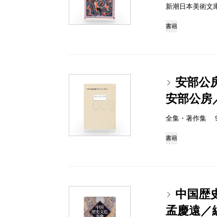
新潮日本美術文庫 97
書籍
安部公房全
安部公房
全集・著作集 978-
書籍
中国歴
孟慶遠／