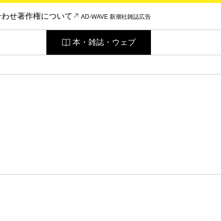
合わせ
著作権について
AD-WAVE 新潮社雑誌広告
本・雑誌・ウェブ