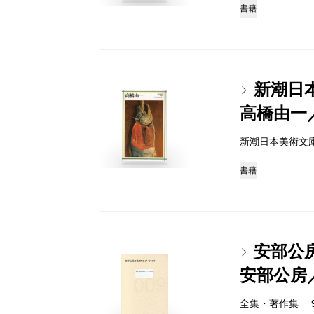
書籍
新潮日
高橋由一
新潮日本美術文庫 97
書籍
安部公房全
安部公房
全集・著作集 978-