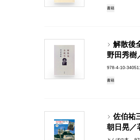
書籍
解散後
野田秀樹
978-4-10-3405
書籍
佐伯祐
朝日晃／
とんぼの本 978-4