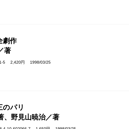
全劇作
／著
11-5 2,420円 1998/03/25
三のパリ
著、野見山暁治／著
-10-602066-7 1,650円 1998/03/25