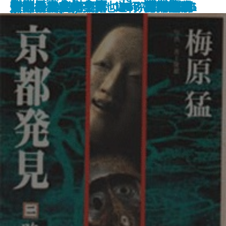
新潮日本美術文庫 7 狩野探幽
新潮日本美術文庫 23 高橋由一
安部公房全集 9 1958.7-1959.4
解散後全劇作
佐伯祐三のパリ
新潮日本美術文庫 36 前田青邨
新潮日本美術文庫 44 棟方志功
安部公房全集 8 1957.12-1958.6
中国歴史文化事典
京都発見(二)―路地遊行―
新潮日本美術文庫 17 葛飾北斎
新潮日本美術文庫 41 岸田劉生
安部公房全集 7 1957.1-1957.11
すいかの匂い
日本・現代・美術
日本の神々
新潮日本美術文庫 15 司馬江漢
新潮日本美術文庫 28 藤島武二
安部公房全集 6 1956.3-1957.1
郎