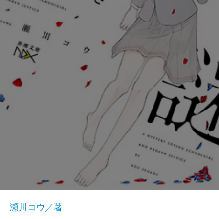
瀬川コウ／著