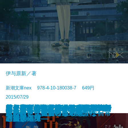
伊与原新／著
新潮文庫nex 978-4-10-180038-7 649円
2015/07/29
ケーキ王子の名推理(スペシャリ
花想空間の宴―華術師 宮籠彩人の
セント・ニコラスの、ダイヤモン
オークブリッジ邸の笑わない貴婦
バリ3探偵 圏内ちゃん―忌女板小
スフィアの死天使―天久鷹央の事
蝶が舞ったら、謎のち晴れ―気象
革命のリベリオン―第II部 叛逆
天久鷹央の推理カルテIII―密室の
雪月花の葬送―華術師 宮籠彩人の
シャーロック・ノート―学園裁判
天久鷹央の推理カルテII―ファン
坂東蛍子、星空の下で夢を語る
謎好き乙女と壊れた正義
空が分裂する
君と過ごした嘘つきの秋
その白さえ嘘だとしても
暗殺者ソラ―大神兄弟探偵社―
さとり世代探偵のゆるやかな日常
忘却のレーテ
テ)
謎解き―
ドの靴―名探偵 御手洗潔―
人―新人メイドと秘密の写真―
町殺人事件―
件カルテ―
予報士・蝶子の推理―
の狼煙―
パラノイア―
謎解き―
と密室の謎―
トムの病棟―