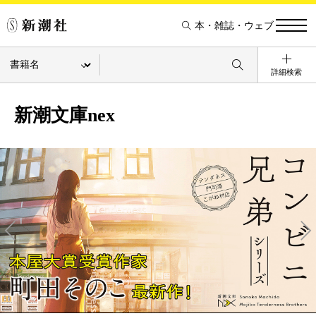
本・雑誌・ウェブ
詳細検索
新潮文庫nex
Pre
Ne
v
xt